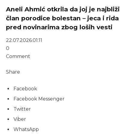
Aneli Ahmić otkrila da joj je najbliži
član porodice bolestan – jeca i rida
pred novinarima zbog loših vesti
22.07.2026.
01:11
0
Comment
Share
Facebook
Facebook Messenger
Twitter
Viber
WhatsApp