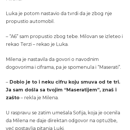
Luka je potom nastavio da tvrdi da je zbog nje
propustio automobil.
– “A6” sam propustio zbog tebe. Milovan se izleteo i
rekao Terzi – rekao je Luka.
Milena je nastavila da govori o navodnim
dogovorima i ciframa, pa je spomenula i “Maserati”.
–
Dobio je to i neku cifru koju smuva od te tri.
Ja sam došla sa tvojim “Maseratijem”, znaš i
zašto
– rekla je Milena.
U raspravu se zatim umešala Sofija, koja je ocenila
da Milena ne daje direktan odgovor na optužbe,
već postavlja pitanja Luki.