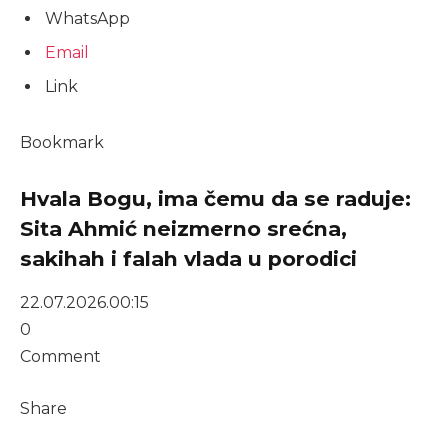
WhatsApp
Email
Link
Bookmark
Hvala Bogu, ima čemu da se raduje:
Sita Ahmić neizmerno srećna,
sakihah i falah vlada u porodici
22.07.2026.
00:15
0
Comment
Share