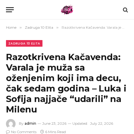
Home
»
Zadruga 10 Elita
»
Razotkrivena Kačavenda: Varala je muža sa oženjenim koji ima decu, čak sedam godina – Luka i Sofija najjače “udarili” na Milenu
ZADRUGA 10 ELITA
Razotkrivena Kačavenda:
Varala je muža sa
oženjenim koji ima decu,
čak sedam godina – Luka i
Sofija najjače “udarili” na
Milenu
By
admin
June 23, 2026
Updated:
July 22, 2026
No Comments
6 Mins Read