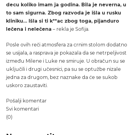
decu koliko imam ja godina. Bila je neverna, u
to sam sigurna. Zbog razvoda je išla u rusku
kliniku… Išla si ti k**ac zbog toga, pijanduro
lečena i nelečena
– rekla je Sofija.
Posle ovih reči atmosfera za crnim stolom dodatno
se usijala, a rasprava je pokazala da se netrpeljivost
između Milene i Luke ne smiruje. U obračun su se
uključili i drugi učesnici, pa su se optužbe nizale
jedna za drugom, bez naznake da će se sukob
uskoro zaustaviti.
Pošalji komentar
Svi komentari
(0)