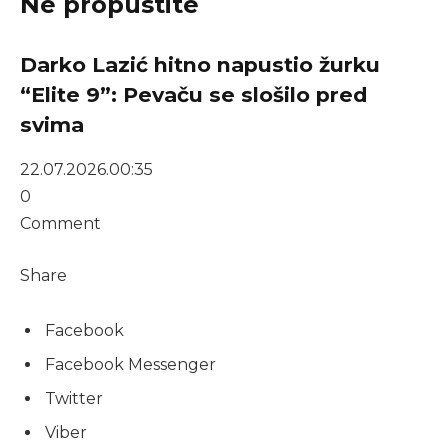
Ne propustite
Darko Lazić hitno napustio žurku
“Elite 9”: Pevaču se slošilo pred
svima
22.07.2026.
00:35
0
Comment
Share
Facebook
Facebook Messenger
Twitter
Viber