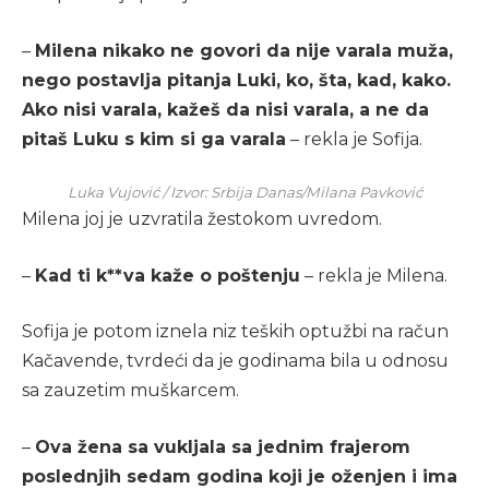
–
Milena nikako ne govori da nije varala muža,
nego postavlja pitanja Luki, ko, šta, kad, kako.
Ako nisi varala, kažeš da nisi varala, a ne da
pitaš Luku s kim si ga varala
– rekla je Sofija.
Luka Vujović / Izvor: Srbija Danas/Milana Pavković
Milena joj je uzvratila žestokom uvredom.
–
Kad ti k**va kaže o poštenju
– rekla je Milena.
Sofija je potom iznela niz teških optužbi na račun
Kačavende, tvrdeći da je godinama bila u odnosu
sa zauzetim muškarcem.
–
Ova žena sa vukljala sa jednim frajerom
poslednjih sedam godina koji je oženjen i ima