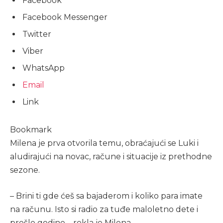
Facebook
Facebook Messenger
Twitter
Viber
WhatsApp
Email
Link
Bookmark
Milena je prva otvorila temu, obraćajući se Luki i
aludirajući na novac, račune i situacije iz prethodne
sezone.
– Brini ti gde ćeš sa bajaderom i koliko para imate
na računu. Isto si radio za tuđe maloletno dete i
prošle godine – rekla je Milena.