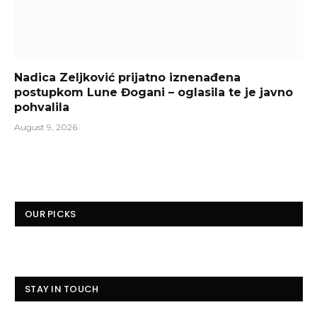
Nadica Zeljković prijatno iznenađena
postupkom Lune Đogani – oglasila te je javno
pohvalila
August 9, 2026
OUR PICKS
STAY IN TOUCH