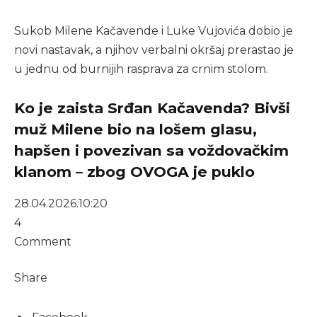
Sukob Milene Kačavende i Luke Vujovića dobio je
novi nastavak, a njihov verbalni okršaj prerastao je
u jednu od burnijih rasprava za crnim stolom.
Ko je zaista Srđan Kačavenda? Bivši
muž Milene bio na lošem glasu,
hapšen i povezivan sa voždovačkim
klanom – zbog OVOGA je puklo
28.04.2026.
10:20
4
Comment
Share