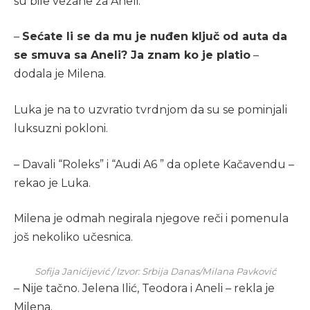
su bile vezane za Aneli.
–
Sećate li se da mu je nuđen ključ od auta da
se smuva sa Aneli? Ja znam ko je platio
–
dodala je Milena.
Luka je na to uzvratio tvrdnjom da su se pominjali
luksuzni pokloni.
– Davali “Roleks” i “Audi A6 ” da oplete Kačavendu –
rekao je Luka.
Milena je odmah negirala njegove reči i pomenula
još nekoliko učesnica.
Sofija Janićijević / Izvor: Srbija Danas/Milana Pavković
– Nije tačno. Jelena Ilić, Teodora i Aneli – rekla je
Milena.