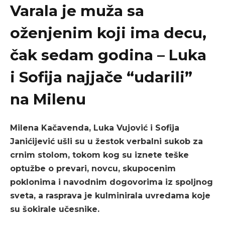
Varala je muža sa
oženjenim koji ima decu,
čak sedam godina – Luka
i Sofija najjače “udarili”
na Milenu
Milena Kačavenda, Luka Vujović i Sofija
Janićijević ušli su u žestok verbalni sukob za
crnim stolom, tokom kog su iznete teške
optužbe o prevari, novcu, skupocenim
poklonima i navodnim dogovorima iz spoljnog
sveta, a rasprava je kulminirala uvredama koje
su šokirale učesnike.