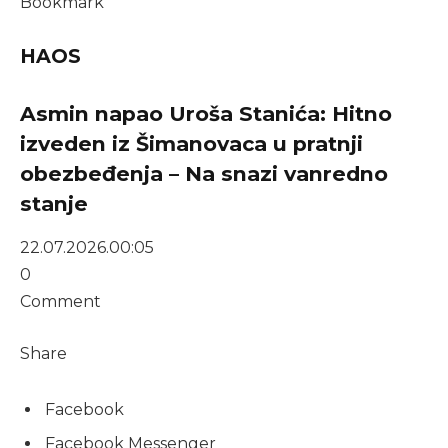
Bookmark
HAOS
Asmin napao Uroša Stanića: Hitno
izveden iz Šimanovaca u pratnji
obezbeđenja – Na snazi vanredno
stanje
22.07.2026.
00:05
0
Comment
Share
Facebook
Facebook Messenger