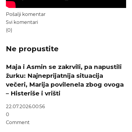
Pošalji komentar
Svi komentari
(0)
Ne propustite
Maja i Asmin se zakrvili, pa napustili
žurku: Najneprijatnija situacija
večeri, Marija povilenela zbog ovoga
– Histeriše i vrišti
22.07.2026.
00:56
0
Comment