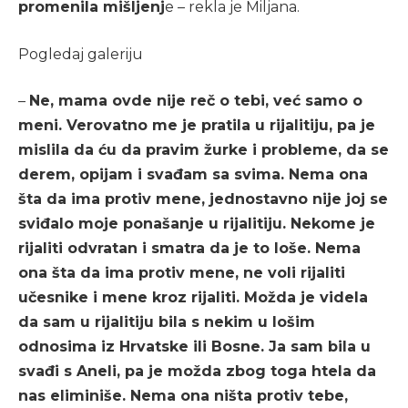
promenila mišljenj
e – rekla je Miljana.
Pogledaj galeriju
–
Ne, mama ovde nije reč o tebi, već samo o
meni. Verovatno me je pratila u rijalitiju, pa je
mislila da ću da pravim žurke i probleme, da se
derem, opijam i svađam sa svima. Nema ona
šta da ima protiv mene, jednostavno nije joj se
sviđalo moje ponašanje u rijalitiju. Nekome je
rijaliti odvratan i smatra da je to loše. Nema
ona šta da ima protiv mene, ne voli rijaliti
učesnike i mene kroz rijaliti. Možda je videla
da sam u rijalitiju bila s nekim u lošim
odnosima iz Hrvatske ili Bosne. Ja sam bila u
svađi s Aneli, pa je možda zbog toga htela da
nas eliminiše. Nema ona ništa protiv tebe,