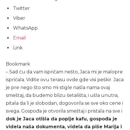
Twitter
Viber
WhatsApp
Email
Link
Bookmark
– Sad ću da vam ispričam nešto, Jaca mi je malopre
ispričala. Vidite ovu terasu ovde gde visi peškir. Jaca
je pre nego što smo mi stigle našla nama ovaj
smeštaj, da budemo blizu šetališta, i ušla unutra,
pitala da li je slobodan, dogovorila se sve oko cene i
svega. Gospođa je otvorila smeštaj i pristala na sve i
dok je Jaca otišla da popije kafu, gospođa je
videla naša dokumenta, videla da piše Marija i