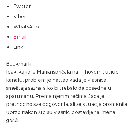
Twitter
Viber
WhatsApp
Email
Link
Bookmark
Ipak, kako je Marija ispričala na njihovom Jutjub
kanalu, problem je nastao kada je vlasnica
smeštaja saznala ko bi trebalo da odsedne u
apartmanu. Prema njenim rečima, Jaca je
prethodno sve dogovorila, ali se situacija promenila
ubrzo nakon što su vlasnici dostavljena imena
gošći.