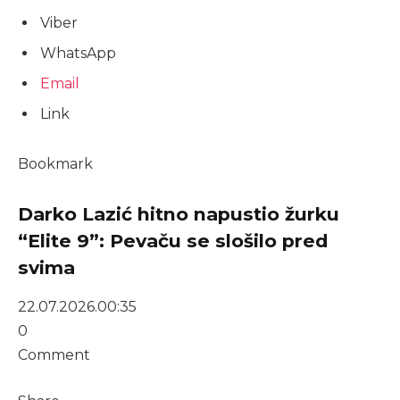
Viber
WhatsApp
Email
Link
Bookmark
Darko Lazić hitno napustio žurku
“Elite 9”: Pevaču se slošilo pred
svima
22.07.2026.
00:35
0
Comment