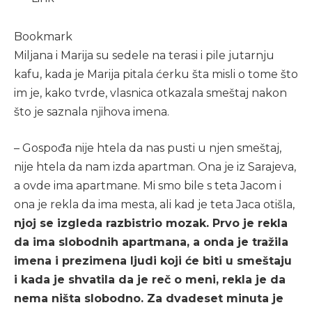
Bookmark
Miljana i Marija su sedele na terasi i pile jutarnju
kafu, kada je Marija pitala ćerku šta misli o tome što
im je, kako tvrde, vlasnica otkazala smeštaj nakon
što je saznala njihova imena.
– Gospođa nije htela da nas pusti u njen smeštaj,
nije htela da nam izda apartman. Ona je iz Sarajeva,
a ovde ima apartmane. Mi smo bile s teta Jacom i
ona je rekla da ima mesta, ali kad je teta Jaca otišla,
njoj se izgleda razbistrio mozak. Prvo je rekla
da ima slobodnih apartmana, a onda je tražila
imena i prezimena ljudi koji će biti u smeštaju
i kada je shvatila da je reč o meni, rekla je da
nema ništa slobodno. Za dvadeset minuta je