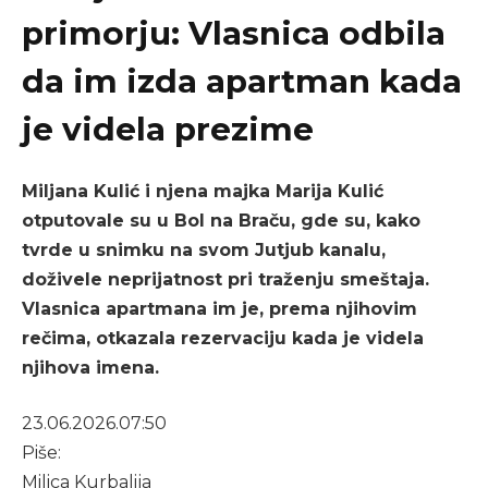
primorju: Vlasnica odbila
da im izda apartman kada
je videla prezime
Miljana Kulić i njena majka Marija Kulić
otputovale su u Bol na Braču, gde su, kako
tvrde u snimku na svom Jutjub kanalu,
doživele neprijatnost pri traženju smeštaja.
Vlasnica apartmana im je, prema njihovim
rečima, otkazala rezervaciju kada je videla
njihova imena.
23.06.2026.
07:50
Piše:
Milica Kurbalija