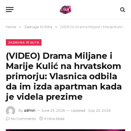
Home
»
Zadruga 10 Elita
»
(VIDEO) Drama Miljane i Marije Kulić na hrvatskom primorju: Vlasnica odbila da im izda apartman kada je videla prezime
ZADRUGA 10 ELITA
(VIDEO) Drama Miljane i
Marije Kulić na hrvatskom
primorju: Vlasnica odbila
da im izda apartman kada
je videla prezime
By
admin
June 23, 2026
Updated:
July 22, 2026
No Comments
6 Mins Read