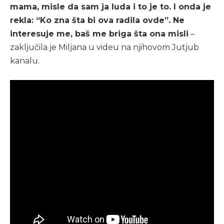
mama, misle da sam ja luda i to je to. I onda je
rekla: “Ko zna šta bi ova radila ovde”. Ne
interesuje me, baš me briga šta ona misli
–
zaključila je Miljana u videu na njihovom Jutjub
kanalu.