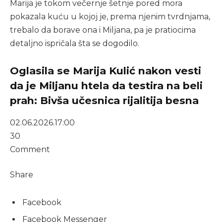
Marija je tokom večernje šetnje pored mora
pokazala kuću u kojoj je, prema njenim tvrdnjama,
trebalo da borave ona i Miljana, pa je pratiocima
detaljno ispričala šta se dogodilo.
Oglasila se Marija Kulić nakon vesti
da je Miljanu htela da testira na beli
prah: Bivša učesnica rijalitija besna
02.06.2026.
17:00
30
Comment
Share
Facebook
Facebook Messenger