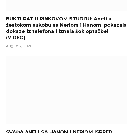
BUKTI RAT U PINKOVOM STUDIJU: Aneli u
žestokom sukobu sa Neriom i Hanom, pokazala
dokaze iz telefona i iznela šok optužbe!
(VIDEO)
August 7, 2026
SVAĐA ANELI SA HANOM I NERIOM ISPRED