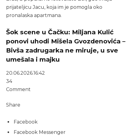
prijateljicu Jacu, koja im je pomogla oko
pronalaska apartmana.
Šok scene u Čačku: Miljana Kulić
ponovi uhodi Mišela Gvozdenovića –
Bivša zadrugarka ne miruje, u sve
umešala i majku
20.06.2026.
16:42
34
Comment
Share
Facebook
Facebook Messenger