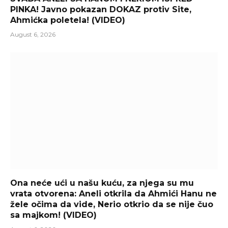
PINKA! Javno pokazan DOKAZ protiv Site,
Ahmićka poletela! (VIDEO)
August 6, 2026
Ona neće ući u našu kuću, za njega su mu
vrata otvorena: Aneli otkrila da Ahmići Hanu ne
žele očima da vide, Nerio otkrio da se nije čuo
sa majkom! (VIDEO)