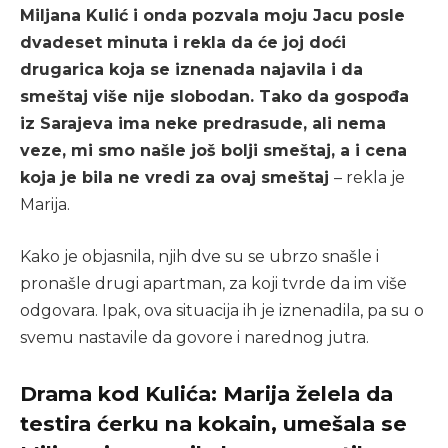
Miljana Kulić i onda pozvala moju Jacu posle
dvadeset minuta i rekla da će joj doći
drugarica koja se iznenada najavila i da
smeštaj više nije slobodan. Tako da gospođa
iz Sarajeva ima neke predrasude, ali nema
veze, mi smo našle još bolji smeštaj, a i cena
koja je bila ne vredi za ovaj smeštaj
– rekla je
Marija.
Kako je objasnila, njih dve su se ubrzo snašle i
pronašle drugi apartman, za koji tvrde da im više
odgovara. Ipak, ova situacija ih je iznenadila, pa su o
svemu nastavile da govore i narednog jutra.
Drama kod Kulića: Marija želela da
testira ćerku na kokain, umešala se