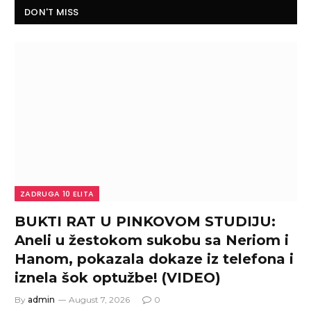
DON'T MISS
ZADRUGA 10 ELITA
BUKTI RAT U PINKOVOM STUDIJU:
Aneli u žestokom sukobu sa Neriom i
Hanom, pokazala dokaze iz telefona i
iznela šok optužbe! (VIDEO)
By
admin
August 7, 2026
0