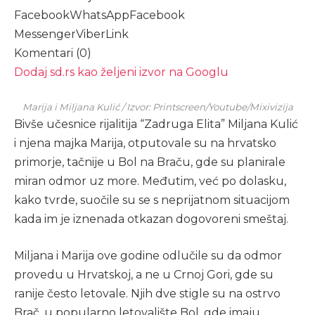
Facebook
WhatsApp
Facebook
Messenger
Viber
Link
Komentari (0)
Dodaj sd.rs kao željeni izvor na Googlu
Marija i Miljana Kulić / Izvor: Printscreen/Youtube/Mixivizija
Bivše učesnice rijalitija “Zadruga Elita” Miljana Kulić
i njena majka Marija, otputovale su na hrvatsko
primorje, tačnije u Bol na Braču, gde su planirale
miran odmor uz more. Međutim, već po dolasku,
kako tvrde, suočile su se s neprijatnom situacijom
kada im je iznenada otkazan dogovoreni smeštaj.
Miljana i Marija ove godine odlučile su da odmor
provedu u Hrvatskoj, a ne u Crnoj Gori, gde su
ranije često letovale. Njih dve stigle su na ostrvo
Brač, u popularno letovalište Bol, gde imaju