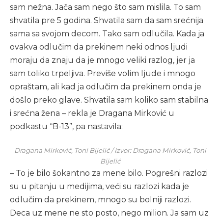
sam nežna. Jača sam nego što sam mislila. To sam
shvatila pre 5 godina. Shvatila sam da sam srećnija
sama sa svojom decom. Tako sam odlučila. Kada ja
ovakva odlučim da prekinem neki odnos ljudi
moraju da znaju da je mnogo veliki razlog, jer ja
sam toliko trpeljiva. Previše volim ljude i mnogo
opraštam, ali kad ja odlučim da prekinem onda je
došlo preko glave. Shvatila sam koliko sam stabilna
i srećna žena – rekla je Dragana Mirković u
podkastu “B-13”, pa nastavila:
Dragana Mirković, Toni Bijelić / Izvor: Dragana Mirković, Toni
Bijelić
– To je bilo šokantno za mene bilo. Pogrešni razlozi
su u pitanju u medijima, veći su razlozi kada je
odlučim da prekinem, mnogo su bolniji razlozi.
Deca uz mene ne sto posto, nego milion. Ja sam uz