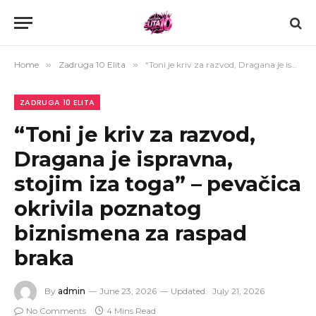
Home
»
Zadruga 10 Elita
»
“Toni je kriv za razvod, Dragana je ispravna, stojim iza toga” – pevačica okrivila poznatog biznismena za raspad braka
ZADRUGA 10 ELITA
“Toni je kriv za razvod,
Dragana je ispravna,
stojim iza toga” – pevačica
okrivila poznatog
biznismena za raspad
braka
By
admin
June 23, 2026
Updated:
July 21, 2026
No Comments
4 Mins Read