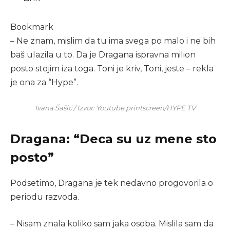
Bookmark
– Ne znam, mislim da tu ima svega po malo i ne bih
baš ulazila u to. Da je Dragana ispravna milion
posto stojim iza toga. Toni je kriv, Toni, jeste – rekla
je ona za “Hype”.
Ivana Šašić / Izvor: Youtube printscreen/HYPE TV
Dragana: “Deca su uz mene sto
posto”
Podsetimo, Dragana je tek nedavno progovorila o
periodu razvoda.
– Nisam znala koliko sam jaka osoba. Mislila sam da