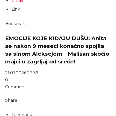
Email
Link
Bookmark
EMOCIJE KOJE KIDAJU DUŠU: Anita
se nakon 9 meseci konačno spojila
sa sinom Aleksejem – Mališan skočio
majci u zagrljaj od sreće!
21.07.2026.
23:39
0
Comment
Share
Facebook