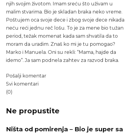
njih svojim životom. Imam sreću što uživam u
malim stvarima. Bio je skladan braka neko vreme.
Poštujem oca svoje dece i zbog svoje dece nikada
neću reći jednu reč lošu. To je za mene bio tužan
period, težak momenat kada sam shvatila da to
moram da uradim. Znaš ko mi je tu pomogao?
Marko i Manuela. Oni su rekli: “Mama, hajde da
idemo”. Ja sam podnela zahtev za razvod braka.
Pošalji komentar
Svi komentari
(0)
Ne propustite
Ništa od pomirenja – Bio je super sa