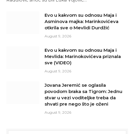
Evo u kakvom su odnosu Maja i
Asminova majka: Marinkovićeva
otkrila sve o Mevlidi Durdžić
August 9, 2026
Evo u kakvom su odnosu Maja i
Mevlida: Marinokovićeva priznala
sve (VIDEO)
August 9, 2026
Jovana Jeremić se oglasila
povodom braka sa Tigrom: Jednu
stvar u vezi voditeljke treba da
shvati pre nego što je oženi
August 9, 2026