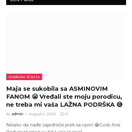
ZADRUGA 10 ELITA
Maja se sukobila sa ASMINOVIM
FANOM 😬 Vređali ste moju porodicu,
ne treba mi vaša LAŽNA PODRŠKA 😅
By
admin
August 9, 2026
0
Nikako da nađe zajednički jezik sa njom 😁Gosti Ane
Radulović sinoć su bili Luka Vujović…