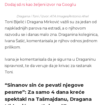
Dodaj sd.rs kao željeni izvor na Googlu
Dragana i Toni / Izvor: ATA Images/Antonio Ahel
Toni Bijelić i Dragana Mirković važili su za jedan od
najskladnijih parova na estradi, a o njihovom
razvodu se i danas malo zna. Draganina koleginica,
Ivana Šašić, komentarisala je njihov odnos jednom
prilikom.
Ivana je komentarisala da je sigurna u Draganinu
ispravnost, te da veruje da je krivac za rastanak
Toni.
“Sinanov sin će pevati njegove
pesme”: Za samo 4 dana kreće
spektakl na Tašmajdanu, Dragana