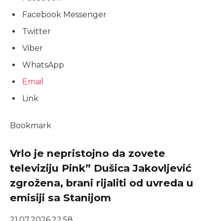
Facebook Messenger
Twitter
Viber
WhatsApp
Email
Link
Bookmark
Vrlo je nepristojno da zovete
televiziju Pink” Dušica Jakovljević
zgrožena, brani rijaliti od uvreda u
emisiji sa Stanijom
21.07.2026.
22:58