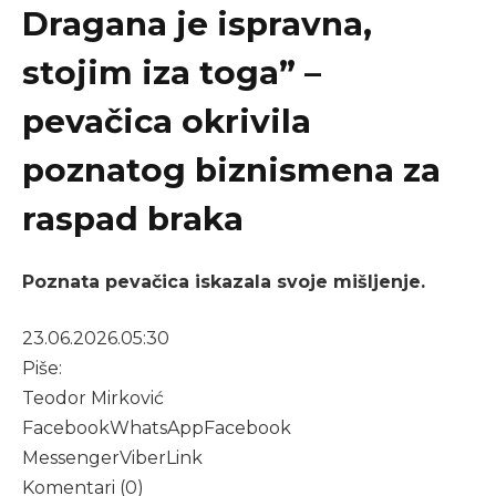
Dragana je ispravna,
stojim iza toga” –
pevačica okrivila
poznatog biznismena za
raspad braka
Poznata pevačica iskazala svoje mišljenje.
23.06.2026.
05:30
Piše:
Teodor Mirković
Facebook
WhatsApp
Facebook
Messenger
Viber
Link
Komentari (0)