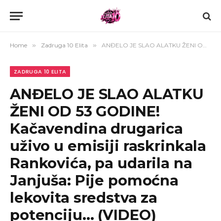
Home
»
Zadruga 10 Elita
»
ANĐELO JE SLAO ALATKU ŽENI OD 53 GODINE! Kačavendina drugarica uživo u emisiji raskrinkala Rankovića, pa udarila na Janjuša: Pije pomoćna lekovita sredstva za potenciju… (VIDEO)
ZADRUGA 10 ELITA
ANĐELO JE SLAO ALATKU
ŽENI OD 53 GODINE!
Kačavendina drugarica
uživo u emisiji raskrinkala
Rankovića, pa udarila na
Janjuša: Pije pomoćna
lekovita sredstva za
potenciju… (VIDEO)