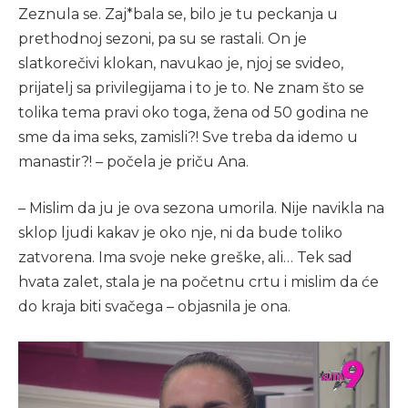
Zeznula se. Zaj*bala se, bilo je tu peckanja u
prethodnoj sezoni, pa su se rastali. On je
slatkorečivi klokan, navukao je, njoj se svideo,
prijatelj sa privilegijama i to je to. Ne znam što se
tolika tema pravi oko toga, žena od 50 godina ne
sme da ima seks, zamisli?! Sve treba da idemo u
manastir?! – počela je priču Ana.
– Mislim da ju je ova sezona umorila. Nije navikla na
sklop ljudi kakav je oko nje, ni da bude toliko
zatvorena. Ima svoje neke greške, ali… Tek sad
hvata zalet, stala je na početnu crtu i mislim da će
do kraja biti svačega – objasnila je ona.