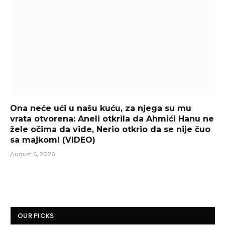
Ona neće ući u našu kuću, za njega su mu
vrata otvorena: Aneli otkrila da Ahmići Hanu ne
žele očima da vide, Nerio otkrio da se nije čuo
sa majkom! (VIDEO)
August 6, 2026
OUR PICKS