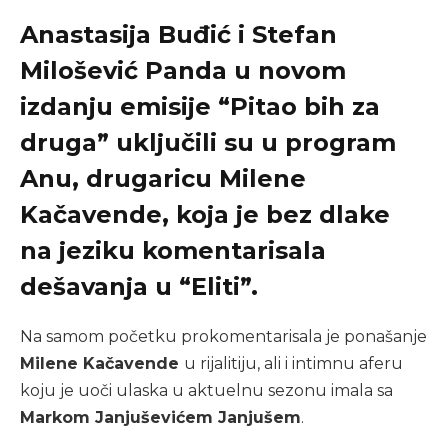
Anastasija Buđić i Stefan
Milošević Panda u novom
izdanju emisije “Pitao bih za
druga” uključili su u program
Anu, drugaricu Milene
Kačavende, koja je bez dlake
na jeziku komentarisala
dešavanja u “Eliti”.
Na samom početku prokomentarisala je ponašanje
Milene Kačavende
u rijalitiju, ali i intimnu aferu
koju je uoči ulaska u aktuelnu sezonu imala sa
Markom Janjuševićem Janjušem
.