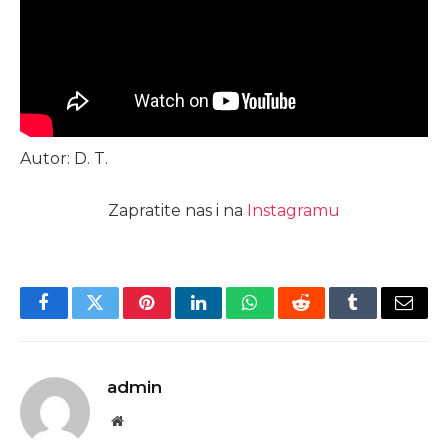
Autor: D. T.
Zapratite nas i na
Instagramu
Facebook
Twitter
Pinterest
LinkedIn
WhatsApp
Reddit
Tumblr
Email
admin
Website