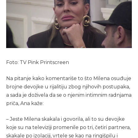
Foto: TV Pink Printscreen
Na pitanje kako komentariše to što Milena osuđuje
brojne devojke u rijalitiju zbog njihovih postupaka,
a sada je doživela da se o njenim intimnim radnjama
priča, Ana kaže:
– Jeste Milena skakala i govorila, ali to su devojke
koje su na televiziji promenile po tri, četiri partnera,
skakale po izolaciji, vrtele se kao na ringišpilu i