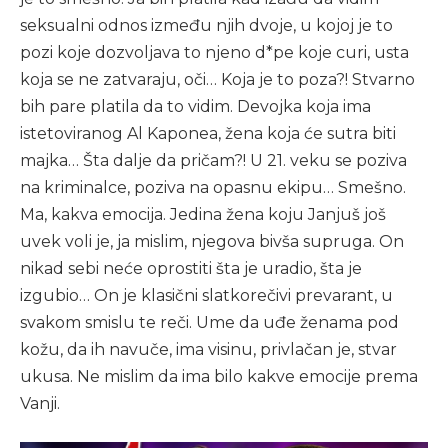
seksualni odnos između njih dvoje, u kojoj je to
pozi koje dozvoljava to njeno d*pe koje curi, usta
koja se ne zatvaraju, oči… Koja je to poza?! Stvarno
bih pare platila da to vidim. Devojka koja ima
istetoviranog Al Kaponea, žena koja će sutra biti
majka… Šta dalje da pričam?! U 21. veku se poziva
na kriminalce, poziva na opasnu ekipu… Smešno.
Ma, kakva emocija. Jedina žena koju Janjuš još
uvek voli je, ja mislim, njegova bivša supruga. On
nikad sebi neće oprostiti šta je uradio, šta je
izgubio… On je klasični slatkorečivi prevarant, u
svakom smislu te reči. Ume da uđe ženama pod
kožu, da ih navuče, ima visinu, privlačan je, stvar
ukusa. Ne mislim da ima bilo kakve emocije prema
Vanji.