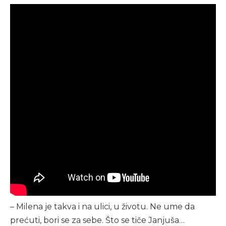
– Milena je takva i na ulici, u životu. Ne ume da
prećuti, bori se za sebe. Što se tiče Janjuša…