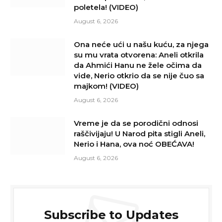
poletela! (VIDEO)
August 6, 2026
Ona neće ući u našu kuću, za njega
su mu vrata otvorena: Aneli otkrila
da Ahmići Hanu ne žele očima da
vide, Nerio otkrio da se nije čuo sa
majkom! (VIDEO)
August 6, 2026
Vreme je da se porodični odnosi
raščivijaju! U Narod pita stigli Aneli,
Nerio i Hana, ova noć OBEĆAVA!
August 6, 2026
Subscribe to Updates