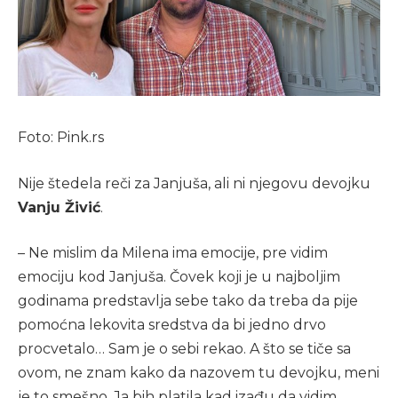
Foto: Pink.rs
Nije štedela reči za Janjuša, ali ni njegovu devojku
Vanju Živić
.
– Ne mislim da Milena ima emocije, pre vidim
emociju kod Janjuša. Čovek koji je u najboljim
godinama predstavlja sebe tako da treba da pije
pomoćna lekovita sredstva da bi jedno drvo
procvetalo… Sam je o sebi rekao. A što se tiče sa
ovom, ne znam kako da nazovem tu devojku, meni
je to smešno. Ja bih platila kad izađu da vidim