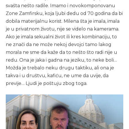
svašta nešto radile. Imamo i novokomponovanu
Zone Zamfirsku, koja ljubi dedu od 70 godina da bi
dobila materijalnu korist. Milena šta je imala, imala
je u privatnom životu, nije se videlo na kamerama.
Ako je imala sekualni život ili kres kombinaciju, to
ne znači da ne može nekoj devojci tamo lakog
morala ne sme da kaže da to nešto što radi nije u
redu. Ona je jaka i gadna na jeziku, to neke boli…
Možda je trebalo neku drugu taktiku, ali ona je
takva i u društvu, kafiću, ne ume da uvije, da
previje… Ljudi je poštuju zbog toga.