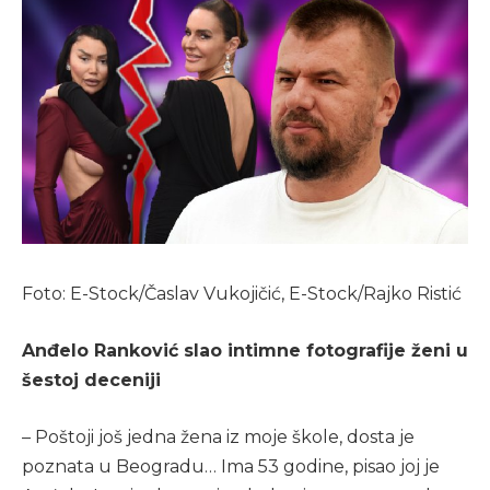
Foto: E-Stock/Časlav Vukojičić, E-Stock/Rajko Ristić
Anđelo Ranković slao intimne fotografije ženi u
šestoj deceniji
– Poštoji još jedna žena iz moje škole, dosta je
poznata u Beogradu… Ima 53 godine, pisao joj je