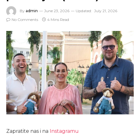
By
admin
June 23, 2026
Updated:
July 21, 2026
No Comments
4 Mins Read
Zapratite nas i na
Instagramu