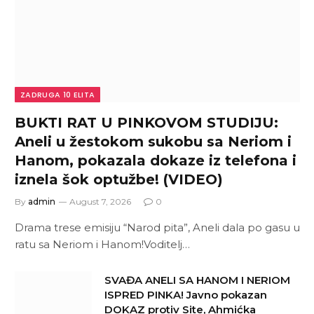
ZADRUGA 10 ELITA
BUKTI RAT U PINKOVOM STUDIJU:
Aneli u žestokom sukobu sa Neriom i
Hanom, pokazala dokaze iz telefona i
iznela šok optužbe! (VIDEO)
By
admin
August 7, 2026
0
Drama trese emisiju “Narod pita”, Aneli dala po gasu u
ratu sa Neriom i Hanom!Voditelj…
SVAĐA ANELI SA HANOM I NERIOM
ISPRED PINKA! Javno pokazan
DOKAZ protiv Site, Ahmićka