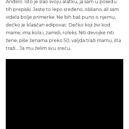
Anđelo. Isto je slao svoju alatku, ja sam u posedu
tih prepiski. Jeste to lepo sređeno, ošišano, ali sam
videla bolje primerke. Ne bih baš puno o njemu,
dečko je klasičan edipovac. Dečko koji živi kod
mame, ima kola i, zamisli, roleks. Niti devojke niti
žene, piše ženama preko 50, valjda traži mamu, šta
traži… Ja mu želim svu sreću.