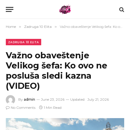
Home
»
Zadruga 10 Elita
»
Važno obaveštenje Velikog šefa: Ko ovo ne posluša sledi kazna (VIDEO)
ZADRUGA 10 ELITA
Važno obaveštenje
Velikog šefa: Ko ovo ne
posluša sledi kazna
(VIDEO)
By
admin
June 23, 2026
Updated:
July 21, 2026
No Comments
1 Min Read