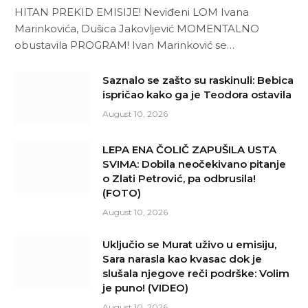
HITAN PREKID EMISIJE! Neviđeni LOM Ivana
Marinkovića, Dušica Jakovljević MOMENTALNO
obustavila PROGRAM! Ivan Marinković se…
Saznalo se zašto su raskinuli: Bebica
ispričao kako ga je Teodora ostavila
August 10, 2026
LEPA ENA ČOLIČ ZAPUŠILA USTA
SVIMA: Dobila neočekivano pitanje
o Zlati Petrović, pa odbrusila!
(FOTO)
August 10, 2026
Uključio se Murat uživo u emisiju,
Sara narasla kao kvasac dok je
slušala njegove reči podrške: Volim
je puno! (VIDEO)
August 10, 2026