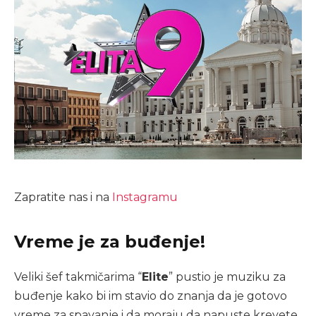
Zapratite nas i na
Instagramu
Vreme je za buđenje!
Veliki šef takmičarima “
Elite
” pustio je muziku za
buđenje kako bi im stavio do znanja da je gotovo
vreme za spavanje i da moraju da napuste krevete.