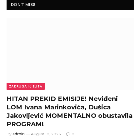
DON'T MISS
ZADRUGA 10 ELITA
HITAN PREKID EMISIJE! Neviđeni
LOM Ivana Marinkovića, Dušica
Jakovljević MOMENTALNO obustavila
PROGRAM!
By
admin
August 10, 2026
0