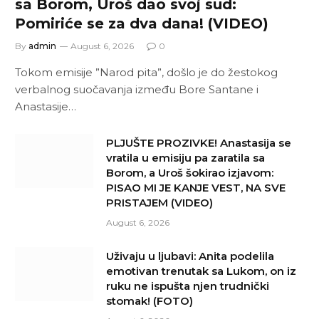
sa Borom, Uroš dao svoj sud:
Pomiriće se za dva dana! (VIDEO)
By
admin
August 6, 2026
0
Tokom emisije ”Narod pita”, došlo je do žestokog
verbalnog suočavanja između Bore Santane i
Anastasije…
PLJUŠTE PROZIVKE! Anastasija se
vratila u emisiju pa zaratila sa
Borom, a Uroš šokirao izjavom:
PISAO MI JE KANJE VEST, NA SVE
PRISTAJEM (VIDEO)
August 6, 2026
Uživaju u ljubavi: Anita podelila
emotivan trenutak sa Lukom, on iz
ruku ne ispušta njen trudnički
stomak! (FOTO)