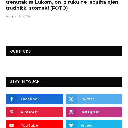
trenutak sa Lukom, on iz ruku ne ispušta njen
trudnički stomak! (FOTO)
August 6, 2026
OUR PICKS
STAY IN TOUCH
Facebook
Twitter
Pinterest
Instagram
YouTube
Vimeo