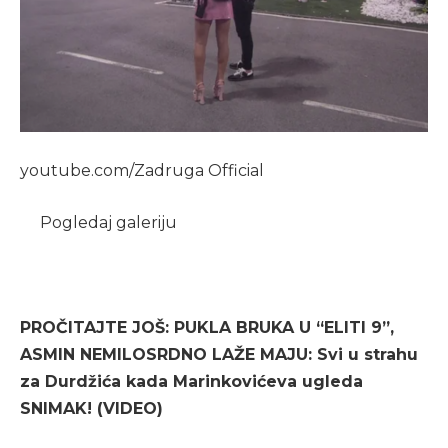
youtube.com/Zadruga Official
Pogledaj galeriju
PROČITAJTE JOŠ: PUKLA BRUKA U “ELITI 9”,
ASMIN NEMILOSRDNO LAŽE MAJU: Svi u strahu
za Durdžića kada Marinkovićeva ugleda
SNIMAK! (VIDEO)