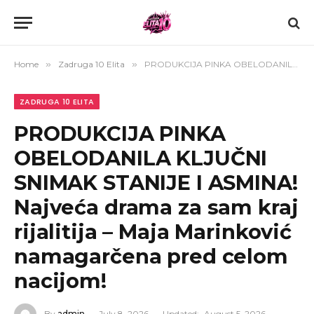
Home
»
Zadruga 10 Elita
»
PRODUKCIJA PINKA OBELODANILA KLJUČNI SNIMAK STANIJE I ASMINA! Najveća drama za sam kraj rijalitija – Maja Marinković namagarčena pred celom nacijom!
ZADRUGA 10 ELITA
PRODUKCIJA PINKA
OBELODANILA KLJUČNI
SNIMAK STANIJE I ASMINA!
Najveća drama za sam kraj
rijalitija – Maja Marinković
namagarčena pred celom
nacijom!
By
admin
July 8, 2026
Updated:
August 5, 2026