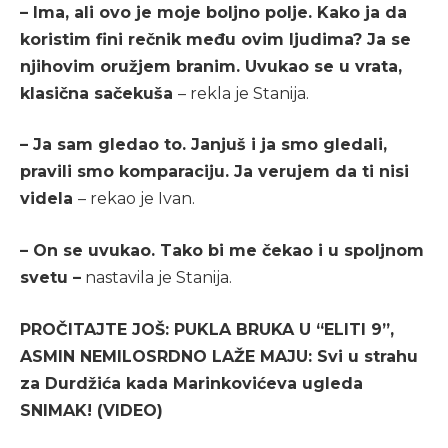
– Ima, ali ovo je moje boljno polje. Kako ja da
koristim fini rečnik među ovim ljudima? Ja se
njihovim oružjem branim. Uvukao se u vrata,
klasična sačekuša
– rekla je Stanija.
– Ja sam gledao to. Janjuš i ja smo gledali,
pravili smo komparaciju. Ja verujem da ti nisi
videla
– rekao je Ivan.
– On se uvukao. Tako bi me čekao i u spoljnom
svetu –
nastavila je Stanija.
PROČITAJTE JOŠ: PUKLA BRUKA U “ELITI 9”,
ASMIN NEMILOSRDNO LAŽE MAJU: Svi u strahu
za Durdžića kada Marinkovićeva ugleda
SNIMAK! (VIDEO)