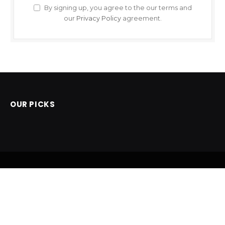
By signing up, you agree to the our terms and
our
Privacy Policy
agreement.
OUR PICKS
Facebook
X
Instagram
Pinterest
(Twitter)
POČETNA