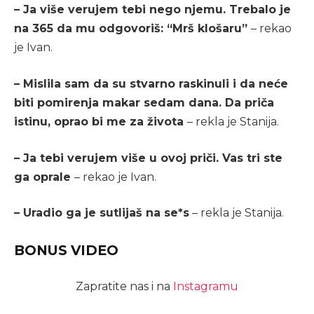
– Ja više verujem tebi nego njemu. Trebalo je
na 365 da mu odgovoriš: “Mrš klošaru”
– rekao
je Ivan.
– Mislila sam da su stvarno raskinuli i da neće
biti pomirenja makar sedam dana. Da priča
istinu, oprao bi me za života
– rekla je Stanija.
– Ja tebi verujem više u ovoj priči. Vas tri ste
ga oprale
– rekao je Ivan.
– Uradio ga je sutlijaš na se*s
– rekla je Stanija.
BONUS VIDEO
Zapratite nas i na
Instagramu