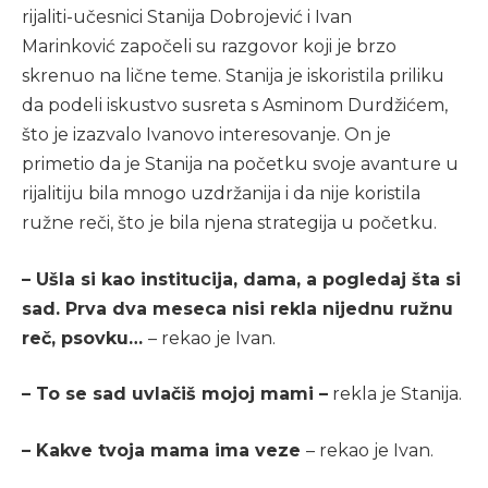
rijaliti-učesnici Stanija Dobrojević i Ivan
Marinković započeli su razgovor koji je brzo
skrenuo na lične teme. Stanija je iskoristila priliku
da podeli iskustvo susreta s Asminom Durdžićem,
što je izazvalo Ivanovo interesovanje. On je
primetio da je Stanija na početku svoje avanture u
rijalitiju bila mnogo uzdržanija i da nije koristila
ružne reči, što je bila njena strategija u početku.
– Ušla si kao institucija, dama, a pogledaj šta si
sad. Prva dva meseca nisi rekla nijednu ružnu
reč, psovku…
– rekao je Ivan.
– To se sad uvlačiš mojoj mami –
rekla je Stanija.
– Kakve tvoja mama ima veze
– rekao je Ivan.