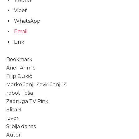
Viber
WhatsApp
Email
Link
Bookmark
Aneli Ahmić
Filip Đukić
Marko Janjušević Janjuš
robot Toša
Zadruga TV Pink
Elita 9
Izvor:
Srbija danas
Autor: