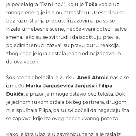
je počela igra “Dan i noć”, koju je
Toša
vodio uz
mnogo energije i sjajnu atmosferu. Učesnici su se
bez razmišljanja prepustili izazovima, pa su se
nizale urnebesne scene, neočekivani potezi i salve
smeha. Iako su se svi trudili da ispoštuju pravila,
pojedini trenuci izazvali su pravu buru reakcija,
zbog čega je igra postala jedan od najzabavnijih
delova večeri.
Šok scena obeležila je žurku!
Aneli Ahmić
našla se
između
Marka Janjuševića Janjuša
i
Filipa
Đukića
, a prizor je mnoge ostavio bez teksta. Dok
je jednom rukom držala bivšeg partnera, drugom
nije ispuštala Filipa, pa su svi počeli da nagađaju šta
se zapravo krije iza ovog neočekivanog poteza.
Kako je igra ulazila u završnicu, tenzija je rasla iz