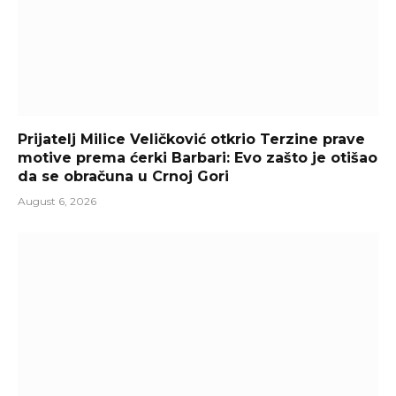
Prijatelj Milice Veličković otkrio Terzine prave
motive prema ćerki Barbari: Evo zašto je otišao
da se obračuna u Crnoj Gori
August 6, 2026