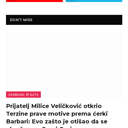
DON'T MISS
ZADRUGA 10 ELITA
Prijatelj Milice Veličković otkrio
Terzine prave motive prema ćerki
Barbari: Evo zašto je otišao da se