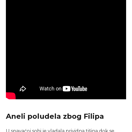
Aneli poludela zbog Filipa
U spavaćoj sobi je vladala prividna tišina dok se