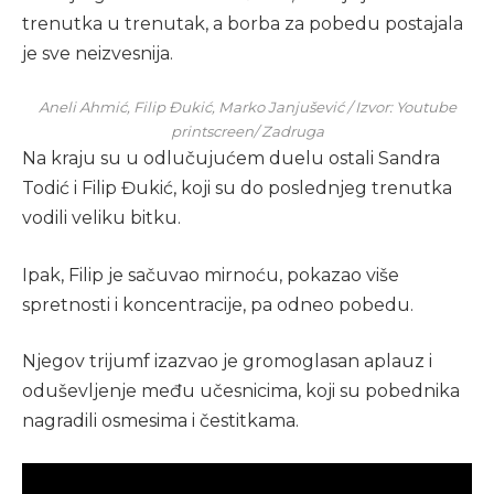
trenutka u trenutak, a borba za pobedu postajala
je sve neizvesnija.
Aneli Ahmić, Filip Đukić, Marko Janjušević / Izvor: Youtube
printscreen/ Zadruga
Na kraju su u odlučujućem duelu ostali Sandra
Todić i Filip Đukić, koji su do poslednjeg trenutka
vodili veliku bitku.
Ipak, Filip je sačuvao mirnoću, pokazao više
spretnosti i koncentracije, pa odneo pobedu.
Njegov trijumf izazvao je gromoglasan aplauz i
oduševljenje među učesnicima, koji su pobednika
nagradili osmesima i čestitkama.