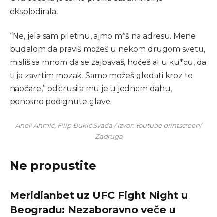
eksplodirala.
“Ne, jela sam piletinu, ajmo m*š na adresu. Mene
budalom da praviš možeš u nekom drugom svetu,
misliš sa mnom da se zajbavaš, hoćeš al u ku*cu, da
ti ja zavrtim mozak. Samo možeš gledati kroz te
naočare,” odbrusila mu je u jednom dahu,
ponosno podignute glave.
Aneli Ahmić, Filip Đukić Svađa / Izvor: Youtube printscreen/
Zadruga
Ne propustite
Meridianbet uz UFC Fight Night u
Beogradu: Nezaboravno veče u