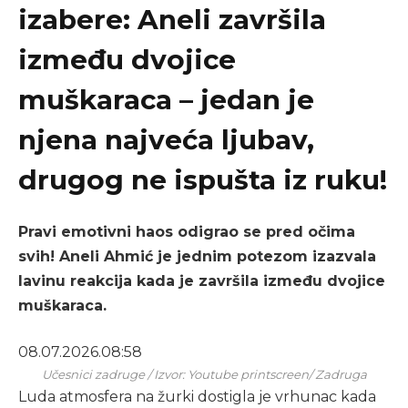
izabere: Aneli završila
između dvojice
muškaraca – jedan je
njena najveća ljubav,
drugog ne ispušta iz ruku!
Pravi emotivni haos odigrao se pred očima
svih! Aneli Ahmić je jednim potezom izazvala
lavinu reakcija kada je završila između dvojice
muškaraca.
08.07.2026.
08:58
Učesnici zadruge / Izvor: Youtube printscreen/ Zadruga
Luda atmosfera na žurki dostigla je vrhunac kada