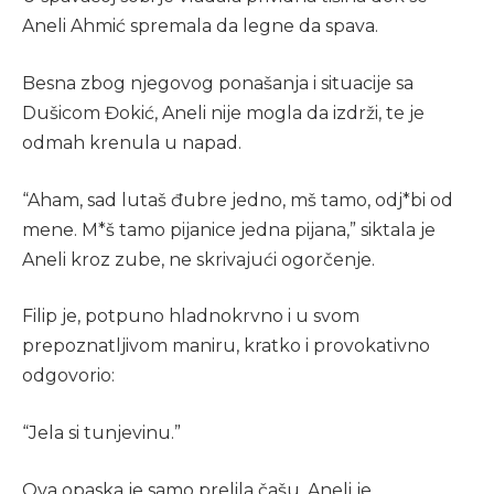
Aneli Ahmić spremala da legne da spava.
Besna zbog njegovog ponašanja i situacije sa
Dušicom Đokić, Aneli nije mogla da izdrži, te je
odmah krenula u napad.
“Aham, sad lutaš đubre jedno, mš tamo, odj*bi od
mene. M*š tamo pijanice jedna pijana,” siktala je
Aneli kroz zube, ne skrivajući ogorčenje.
Filip je, potpuno hladnokrvno i u svom
prepoznatljivom maniru, kratko i provokativno
odgovorio:
“Jela si tunjevinu.”
Ova opaska je samo prelila čašu. Aneli je