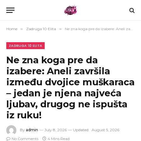
Home
»
Zadruga 10 Elita
»
Ne zna koga pre da izabere: Aneli završila između dvojice muškaraca – jedan je njena najveća ljubav, drugog ne ispušta iz ruku!
ZADRUGA 10 ELITA
Ne zna koga pre da
izabere: Aneli završila
između dvojice muškaraca
– jedan je njena najveća
ljubav, drugog ne ispušta
iz ruku!
By
admin
July 8, 2026
Updated:
August 5, 2026
No Comments
4 Mins Read