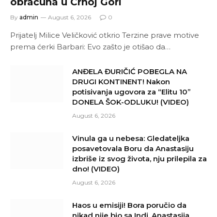
obračuna u Crnoj Gori
By
admin
August 6, 2026
0
Prijatelj Milice Veličković otkrio Terzine prave motive
prema ćerki Barbari: Evo zašto je otišao da…
ANĐELA ĐURIČIĆ POBEGLA NA
DRUGI KONTINENT! Nakon
potisivanja ugovora za “Elitu 10”
DONELA ŠOK-ODLUKU! (VIDEO)
August 6, 2026
Vinula ga u nebesa: Gledateljka
posavetovala Boru da Anastasiju
izbriše iz svog života, nju prilepila za
dno! (VIDEO)
August 6, 2026
Haos u emisiji! Bora poručio da
nikad nije bio sa Indi, Anastasija