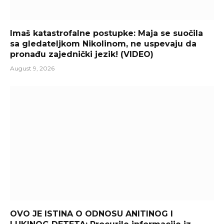
Imaš katastrofalne postupke: Maja se suočila
sa gledateljkom Nikolinom, ne uspevaju da
pronađu zajednički jezik! (VIDEO)
August 9, 2026
OVO JE ISTINA O ODNOSU ANITINOG I