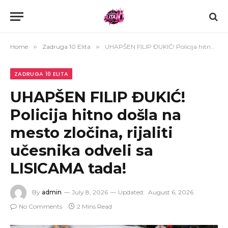
Home
»
Zadruga 10 Elita
»
UHAPŠEN FILIP ĐUKIĆ! Policija hitno došla na mesto zločina, rijaliti učesnika odveli sa LISICAMA tada!
ZADRUGA 10 ELITA
UHAPŠEN FILIP ĐUKIĆ!
Policija hitno došla na
mesto zločina, rijaliti
učesnika odveli sa
LISICAMA tada!
By
admin
July 8, 2026
Updated:
August 6, 2026
No Comments
2 Mins Read