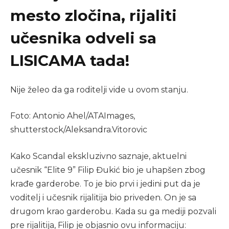
mesto zločina, rijaliti
učesnika odveli sa
LISICAMA tada!
Nije želeo da ga roditelji vide u ovom stanju.
Foto: Antonio Ahel/ATAImages,
shutterstock/Aleksandra.Vitorovic
Kako Scandal ekskluzivno saznaje, aktuelni
učesnik “Elite 9” Filip Đukić bio je uhapšen zbog
krađe garderobe. To je bio prvi i jedini put da je
voditelj i učesnik rijalitija bio priveden. On je sa
drugom krao garderobu. Kada su ga mediji pozvali
pre rijalitija, Filip je objasnio ovu informaciju: