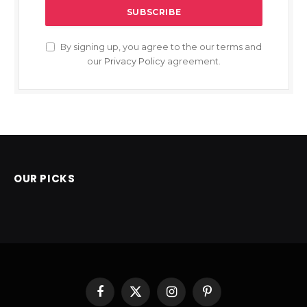
By signing up, you agree to the our terms and
our
Privacy Policy
agreement.
OUR PICKS
Facebook
X
Instagram
Pinterest