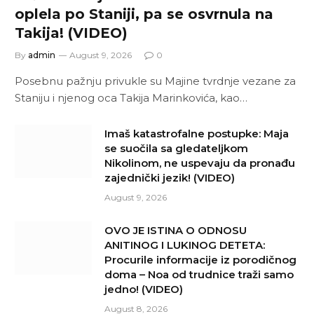
oplela po Staniji, pa se osvrnula na
Takija! (VIDEO)
By
admin
August 9, 2026
0
Posebnu pažnju privukle su Majine tvrdnje vezane za
Staniju i njenog oca Takija Marinkovića, kao…
Imaš katastrofalne postupke: Maja
se suočila sa gledateljkom
Nikolinom, ne uspevaju da pronađu
zajednički jezik! (VIDEO)
August 9, 2026
OVO JE ISTINA O ODNOSU
ANITINOG I LUKINOG DETETA:
Procurile informacije iz porodičnog
doma – Noa od trudnice traži samo
jedno! (VIDEO)
August 8, 2026