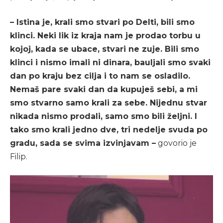
– Istina je, krali smo stvari po Delti, bili smo
klinci. Neki lik iz kraja nam je prodao torbu u
kojoj, kada se ubace, stvari ne zuje. Bili smo
klinci i nismo imali ni dinara, bauljali smo svaki
dan po kraju bez cilja i to nam se osladilo.
Nemaš pare svaki dan da kupuješ sebi, a mi
smo stvarno samo krali za sebe. Nijednu stvar
nikada nismo prodali, samo smo bili željni. I
tako smo krali jedno dve, tri nedelje svuda po
gradu, sada se svima izvinjavam –
govorio je
Filip.