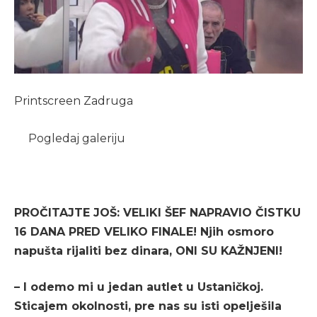
Printscreen Zadruga
Pogledaj galeriju
PROČITAJTE JOŠ: VELIKI ŠEF NAPRAVIO ČISTKU
16 DANA PRED VELIKO FINALE! Njih osmoro
napušta rijaliti bez dinara, ONI SU KAŽNJENI!
– I odemo mi u jedan autlet u Ustaničkoj.
Sticajem okolnosti, pre nas su isti opelješila