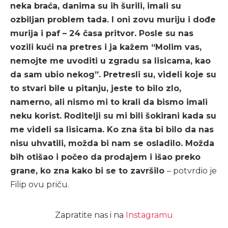
neka braća, danima su ih šurili, imali su
ozbiljan problem tada. I oni zovu muriju i dođe
murija i paf – 24 časa pritvor. Posle su nas
vozili kući na pretres i ja kažem “Molim vas,
nemojte me uvoditi u zgradu sa lisicama, kao
da sam ubio nekog”. Pretresli su, videli koje su
to stvari bile u pitanju, jeste to bilo zlo,
namerno, ali nismo mi to krali da bismo imali
neku korist. Roditelji su mi bili šokirani kada su
me videli sa lisicama. Ko zna šta bi bilo da nas
nisu uhvatili, možda bi nam se osladilo. Možda
bih otišao i počeo da prodajem i išao preko
grane, ko zna kako bi se to završilo
– potvrdio je
Filip ovu priču.
Zapratite nas i na
Instagramu