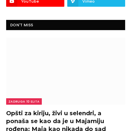
YouTube
Vimeo
DON'T MISS
ZADRUGA 10 ELITA
Opšti za kiriju, živi u selendri, a
ponaša se kao da je u Majamiju
rođena: Maja kao nikada do sad