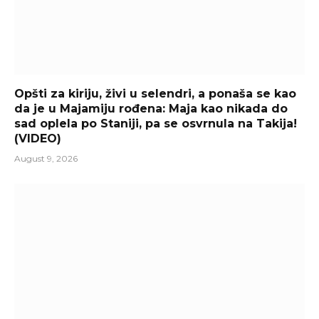
Opšti za kiriju, živi u selendri, a ponaša se kao
da je u Majamiju rođena: Maja kao nikada do
sad oplela po Staniji, pa se osvrnula na Takija!
(VIDEO)
August 9, 2026