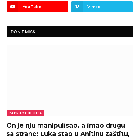
YouTube
Vimeo
DON'T MISS
ZADRUGA 10 ELITA
On je nju manipulisao, a imao drugu
sa strane: Luka stao u Anitinu zaštitu,