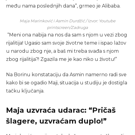
među nama poslednjih dana”, grmeo je Alibaba.
Maja Marinković i Asmin Durdžić / Izvor: Youtube
printscreen/Zadruga
“Meni ona nabija na nos da sam s njom u vezi zbog
rijalitija! Ugasio sam svoje životne teme i ispao lažov
u narodu zbog nje, a baš mi treba svađa s njom
zbog rijalitija?! Zgazila me je kao niko u životu!”
Na Borinu konstataciju da Asmin namerno radi sve
kako bi se ogadio Maji, situacija u studiju je dostigla
tačku ključanja.
Maja uzvraća udarac: “Pričaš
šlagere, uzvraćam duplo!”