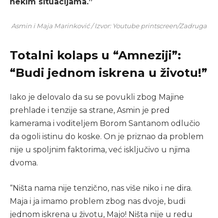
nekim situacijama.”
Asmin i Maja Marinković / Izvor: Youtube printscreen/Zadruga
Totalni kolaps u “Amneziji”:
“Budi jednom iskrena u životu!”
Iako je delovalo da su se povukli zbog Majine
prehlade i tenzije sa strane, Asmin je pred
kamerama i voditeljem Borom Santanom odlučio
da ogoli istinu do koske. On je priznao da problem
nije u spoljnim faktorima, već isključivo u njima
dvoma.
“Ništa nama nije tenzično, nas više niko i ne dira.
Maja i ja imamo problem zbog nas dvoje, budi
jednom iskrena u životu, Majo! Ništa nije u redu