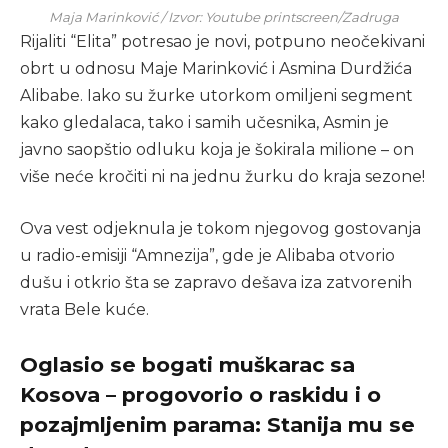
Maja Marinković / Izvor: Youtube printscreen/Zadruga
Rijaliti “Elita” potresao je novi, potpuno neočekivani
obrt u odnosu Maje Marinković i Asmina Durdžića
Alibabe. Iako su žurke utorkom omiljeni segment
kako gledalaca, tako i samih učesnika, Asmin je
javno saopštio odluku koja je šokirala milione – on
više neće kročiti ni na jednu žurku do kraja sezone!
Ova vest odjeknula je tokom njegovog gostovanja
u radio-emisiji “Amnezija”, gde je Alibaba otvorio
dušu i otkrio šta se zapravo dešava iza zatvorenih
vrata Bele kuće.
Oglasio se bogati muškarac sa
Kosova – progovorio o raskidu i o
pozajmljenim parama: Stanija mu se