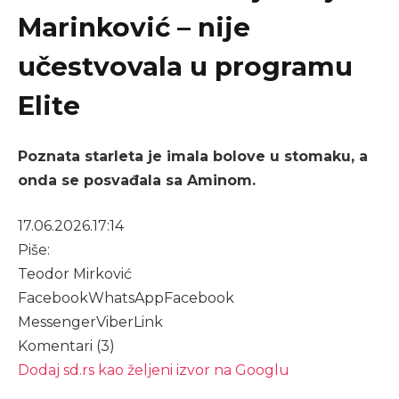
Marinković – nije
učestvovala u programu
Elite
Poznata starleta je imala bolove u stomaku, a
onda se posvađala sa Aminom.
17.06.2026.
17:14
Piše:
Teodor Mirković
Facebook
WhatsApp
Facebook
Messenger
Viber
Link
Komentari (3)
Dodaj sd.rs kao željeni izvor na Googlu