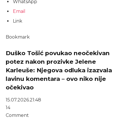
WhatsApp
Email
Link
Bookmark
Duško Tošić povukao neočekivan
potez nakon prozivke Jelene
Karleuše: Njegova odluka izazvala
lavinu komentara – ovo niko nije
očekivao
15.07.2026.
21:48
14
Comment