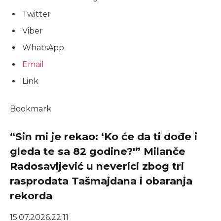
Twitter
Viber
WhatsApp
Email
Link
Bookmark
“Sin mi je rekao: ‘Ko će da ti dođe i
gleda te sa 82 godine?'” Milanče
Radosavljević u neverici zbog tri
rasprodata Tašmajdana i obaranja
rekorda
15.07.2026.
22:11