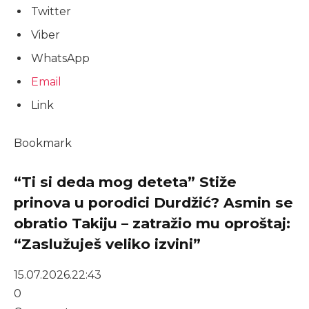
Twitter
Viber
WhatsApp
Email
Link
Bookmark
“Ti si deda mog deteta” Stiže
prinova u porodici Durdžić? Asmin se
obratio Takiju – zatražio mu oproštaj:
“Zaslužuješ veliko izvini”
15.07.2026.
22:43
0