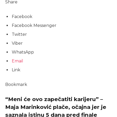
Share
Facebook
Facebook Messenger
Twitter
Viber
WhatsApp
Email
Link
Bookmark
“Meni će ovo zapečatiti karijeru” –
Maja Marinković plače, očajna jer je
saznala istinu 5 dana pred finale