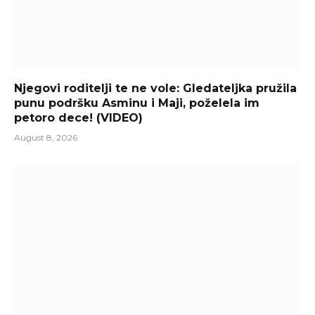
Njegovi roditelji te ne vole: Gledateljka pružila
punu podršku Asminu i Maji, poželela im
petoro dece! (VIDEO)
August 8, 2026