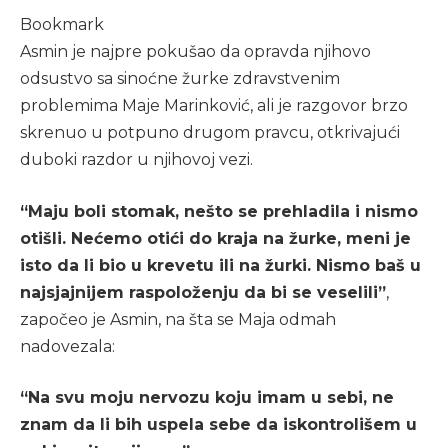
Bookmark
Asmin je najpre pokušao da opravda njihovo
odsustvo sa sinoćne žurke zdravstvenim
problemima Maje Marinković, ali je razgovor brzo
skrenuo u potpuno drugom pravcu, otkrivajući
duboki razdor u njihovoj vezi.
“Maju boli stomak, nešto se prehladila i nismo
otišli. Nećemo otići do kraja na žurke, meni je
isto da li bio u krevetu ili na žurki. Nismo baš u
najsjajnijem raspoloženju da bi se veselili”
,
započeo je Asmin, na šta se Maja odmah
nadovezala:
“Na svu moju nervozu koju imam u sebi, ne
znam da li bih uspela sebe da iskontrolišem u