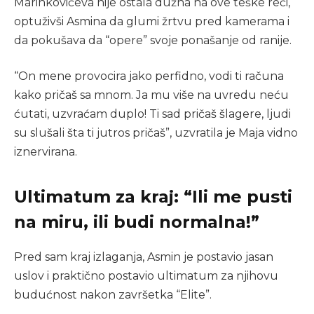
Marinkovićeva nije ostala dužna na ove teške reči,
optuživši Asmina da glumi žrtvu pred kamerama i
da pokušava da “opere” svoje ponašanje od ranije.
“On mene provocira jako perfidno, vodi ti računa
kako pričaš sa mnom. Ja mu više na uvredu neću
ćutati, uzvraćam duplo! Ti sad pričaš šlagere, ljudi
su slušali šta ti jutros pričaš”, uzvratila je Maja vidno
iznervirana.
Ultimatum za kraj: “Ili me pusti
na miru, ili budi normalna!”
Pred sam kraj izlaganja, Asmin je postavio jasan
uslov i praktično postavio ultimatum za njihovu
budućnost nakon završetka “Elite”.