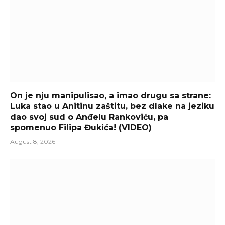
On je nju manipulisao, a imao drugu sa strane:
Luka stao u Anitinu zaštitu, bez dlake na jeziku
dao svoj sud o Anđelu Rankoviću, pa
spomenuo Filipa Đukića! (VIDEO)
August 8, 2026