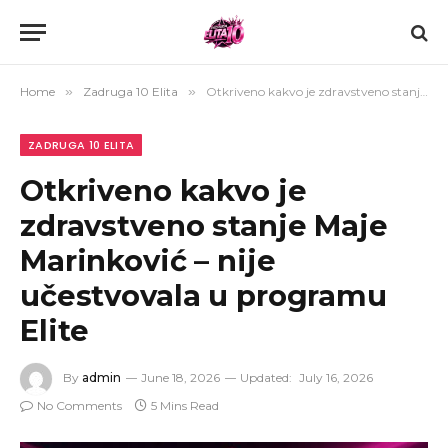
Home
»
Zadruga 10 Elita
»
Otkriveno kakvo je zdravstveno stanje Maje Marinković – nije učestvovala u programu Elite
ZADRUGA 10 ELITA
Otkriveno kakvo je
zdravstveno stanje Maje
Marinković – nije
učestvovala u programu
Elite
By
admin
June 18, 2026
Updated:
July 16, 2026
No Comments
5 Mins Read