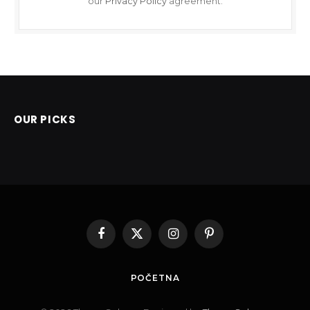
our
Privacy Policy
agreement.
OUR PICKS
Facebook
X
Instagram
Pinterest
(Twitter)
POČETNA