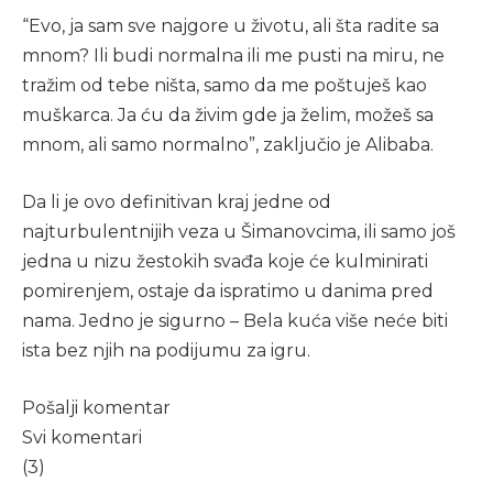
“Evo, ja sam sve najgore u životu, ali šta radite sa
mnom? Ili budi normalna ili me pusti na miru, ne
tražim od tebe ništa, samo da me poštuješ kao
muškarca. Ja ću da živim gde ja želim, možeš sa
mnom, ali samo normalno”, zaključio je Alibaba.
Da li je ovo definitivan kraj jedne od
najturbulentnijih veza u Šimanovcima, ili samo još
jedna u nizu žestokih svađa koje će kulminirati
pomirenjem, ostaje da ispratimo u danima pred
nama. Jedno je sigurno – Bela kuća više neće biti
ista bez njih na podijumu za igru.
Pošalji komentar
Svi komentari
(3)