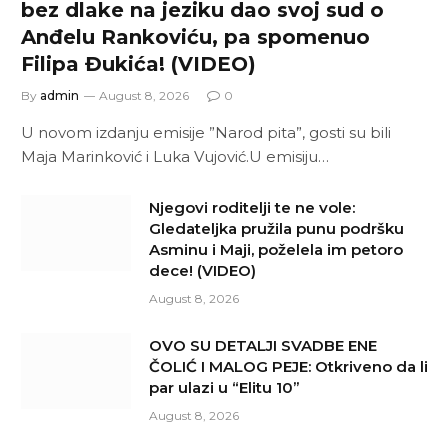
bez dlake na jeziku dao svoj sud o
Anđelu Rankoviću, pa spomenuo
Filipa Đukića! (VIDEO)
By
admin
August 8, 2026
0
U novom izdanju emisije ”Narod pita”, gosti su bili
Maja Marinković i Luka Vujović.U emisiju…
Njegovi roditelji te ne vole:
Gledateljka pružila punu podršku
Asminu i Maji, poželela im petoro
dece! (VIDEO)
August 8, 2026
OVO SU DETALJI SVADBE ENE
ČOLIĆ I MALOG PEJE: Otkriveno da li
par ulazi u “Elitu 10”
August 8, 2026