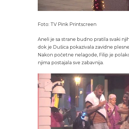
Foto: TV Pink Printscreen
Aneli je sa strane budno pratila svaki nj
dok je Dušica pokazivala zavidne plesne 
Nakon početne nelagode, Filip je polak
njima postajala sve zabavnija.