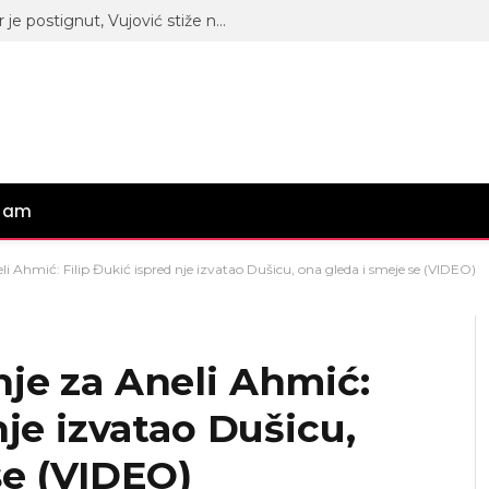
Luka hoće, ali bez Anite: Dogovor je postignut, Vujović stiže na Pink televiziju zbog ovoga
gram
li Ahmić: Filip Đukić ispred nje izvatao Dušicu, ona gleda i smeje se (VIDEO)
je za Aneli Ahmić:
nje izvatao Dušicu,
se (VIDEO)