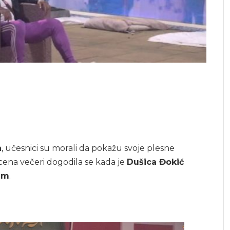
a
, učesnici su morali da pokažu svoje plesne
 scena večeri dogodila se kada je
Dušica Đokić
em
.