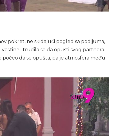
ihov pokret, ne skidajući pogled sa podijuma,
veštine i trudila se da opusti svog partnera.
o počeo da se opušta, pa je atmosfera među