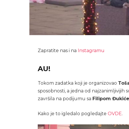
Zapratite nas i na
Instagramu
AU!
Tokom zadatka koji je organizovao
Toš
sposobnosti, a jedna od najzanimljivijih
završila na podijumu sa
Filipom Đukić
Kako je to igledalo pogledajte
OVDE
.