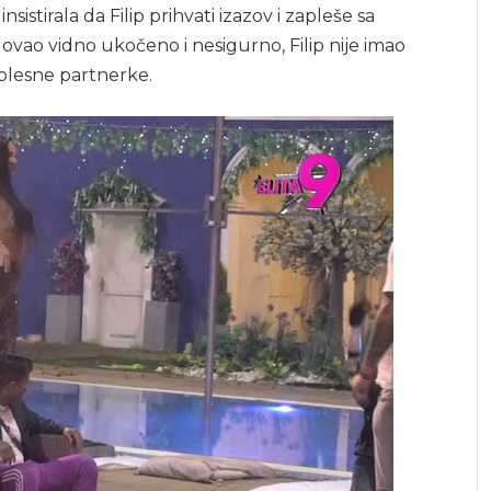
insistirala da Filip prihvati izazov i zapleše sa
vao vidno ukočeno i nesigurno, Filip nije imao
 plesne partnerke.