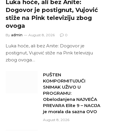
Luka hoće, ali bez Anite:
Dogovor je postignut, Vujović
stiže na Pink televiziju zbog
ovoga
By
admin
August 8, 2026
0
Luka hoće, ali bez Anite: Dogovor je
postignut, Vujović stiže na Pink televiziju
zbog ovoga…
PUŠTEN
KOMPORMITUJUĆI
SNIMAK UŽIVO U
PROGRAMU:
Obelodanjena NAJVEĆA
PREVARA Elite 9 – NACIJA
je morala da sazna OVO
August 8, 2026