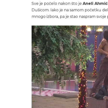
Sve je počelo nakon što je
Aneli Ahmić
Dušicom. Iako je na samom početku delo
mnogo izbora, pa je stao naspram svoje