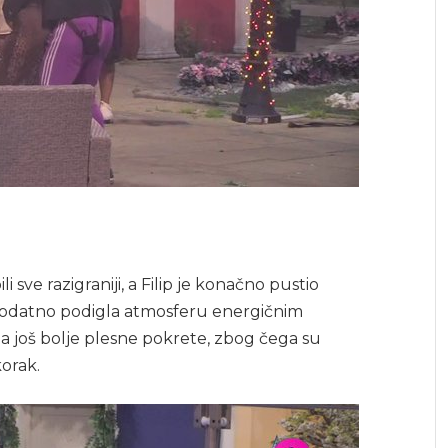
i sve razigraniji, a Filip je konačno pustio
e dodatno podigla atmosferu energičnim
a još bolje plesne pokrete, zbog čega su
korak.