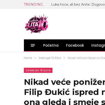
TRENDING
Početna
Facebook
Insta
Home
»
Zadruga 10 Elita
»
Nikad veće poniženje za Ane
ZADRUGA 10 ELITA
Nikad veće ponižen
Filip Đukić ispred 
ona gleda i smeje 