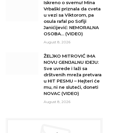
Iskreno o svemu! Mina
Vrbaški priznala da cveta
u vezi sa Viktorom, pa
osula rafal po Sofiji
Janićijević: NEMORALNA
OSOBA… (VIDEO)
August 8, 2026
ŽELJKO MITROVIĆ IMA
NOVU GENIJALNU IDEJU:
Sve uvrede i laži sa
drštvenih mreža pretvara
u HIT PESMU – Hejteri će
mu, ni ne sluteći, doneti
NOVAC (VIDEO)
August 8, 2026