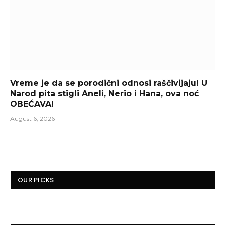
Vreme je da se porodični odnosi raščivijaju! U
Narod pita stigli Aneli, Nerio i Hana, ova noć
OBEĆAVA!
August 6, 2026
OUR PICKS