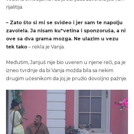
rijalitija.
– Zato što si mi se svideo i jer sam te napolju
zavolela. Ja nisam ku*vetina i sponzoruša, a ni
ove sa dva grama mozga. Ne ulazim u vezu
tek tako
– rekla je Vanja.
Međutim, Janjuš nije bio uveren u njene reči, pa je
izneo tvrdnje da bi Vanja možda bila sa nekim
drugim učesnikom da joj je pružio dovoljno pažnje.