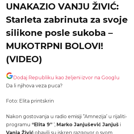
UNAKAZIO VANJU ŽIVIĆ:
Starleta zabrinuta za svoje
silikone posle sukoba –
MUKOTRPNI BOLOVI!
(VIDEO)
Dodaj Republiku kao željeni izvor na Googlu
Da li njihova veza puca?
Foto: Elita printskrin
Nakon gostovanja u radio emisiji ”Amnezija’ u rijaliti-
programu
“Elita 9”
‘,
Marko Janjušević Janjuš
i
Vanja Živić
obavili su iskren razgovor o svom