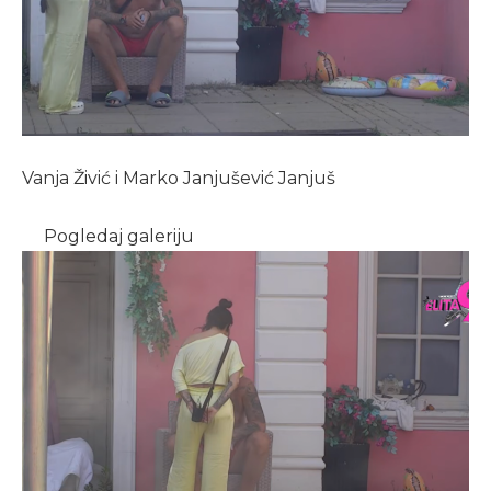
Vanja Živić i Marko Janjušević Janjuš
Pogledaj galeriju