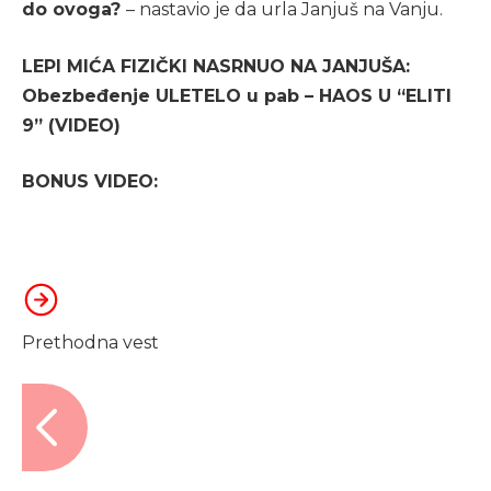
do ovoga?
– nastavio je da urla Janjuš na Vanju.
LEPI MIĆA FIZIČKI NASRNUO NA JANJUŠA:
Obezbeđenje ULETELO u pab – HAOS U “ELITI
9” (VIDEO)
BONUS VIDEO:
Prethodna vest