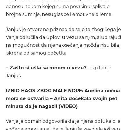
odnosu, tokom kojeg su na površinu isplivale
brojne sumnje, nesuglasice i emotivne dileme.
Janjuš je otvoreno priznao da se pita zbog čega je
Vanja odlučila da uplovi u vezu sa njim, aludirajući
na mogućnost da njena osećanja možda nisu bila
iskrena od samog početka.
– Zašto si ušla sa mnom u vezu?
– upitao je
Janjuš.
IZBIO HAOS ZBOG MALE NORE: Anelina noćna
mora se ostvarila – Anita dočekala svojih pet
minuta da je nagazi! (VIDEO)
Vanja je odmah odgovorila da je njena odluka bila
vođena emocijama i da je Janjuša zavolela još van