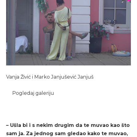
Vanja Živić i Marko Janjušević Janjuš
Pogledaj galeriju
– Ušla bi i s nekim drugim da te muvao kao što
sam ja. Za jednog sam gledao kako te muvao,