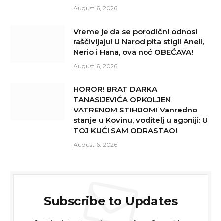
August 6, 2026
Vreme je da se porodični odnosi
raščivijaju! U Narod pita stigli Aneli,
Nerio i Hana, ova noć OBEĆAVA!
August 6, 2026
HOROR! BRAT DARKA
TANASIJEVIĆA OPKOLJEN
VATRENOM STIHIJOM! Vanredno
stanje u Kovinu, voditelj u agoniji: U
TOJ KUĆI SAM ODRASTAO!
August 6, 2026
Subscribe to Updates