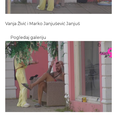
Vanja Živić i Marko Janjušević Janjuš
Pogledaj galeriju