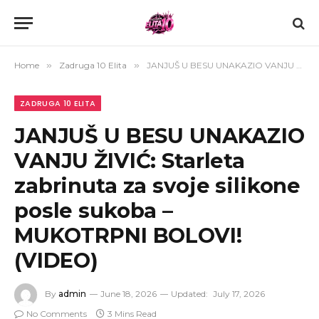
Home
»
Zadruga 10 Elita
»
JANJUŠ U BESU UNAKAZIO VANJU ŽIVIĆ: Starleta zabrinuta za svoje silikone posle sukoba – MUKOTRPNI BOLOVI! (VIDEO)
ZADRUGA 10 ELITA
JANJUŠ U BESU UNAKAZIO
VANJU ŽIVIĆ: Starleta
zabrinuta za svoje silikone
posle sukoba –
MUKOTRPNI BOLOVI!
(VIDEO)
By
admin
June 18, 2026
Updated:
July 17, 2026
No Comments
3 Mins Read