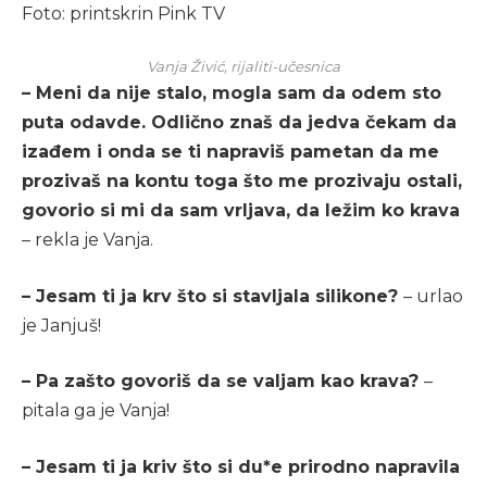
Foto: printskrin Pink TV
Vanja Živić, rijaliti-učesnica
– Meni da nije stalo, mogla sam da odem sto
puta odavde. Odlično znaš da jedva čekam da
izađem i onda se ti napraviš pametan da me
prozivaš na kontu toga što me prozivaju ostali,
govorio si mi da sam vrljava, da ležim ko krava
– rekla je Vanja.
– Jesam ti ja krv što si stavljala silikone?
– urlao
je Janjuš!
– Pa zašto govoriš da se valjam kao krava?
–
pitala ga je Vanja!
– Jesam ti ja kriv što si du*e prirodno napravila