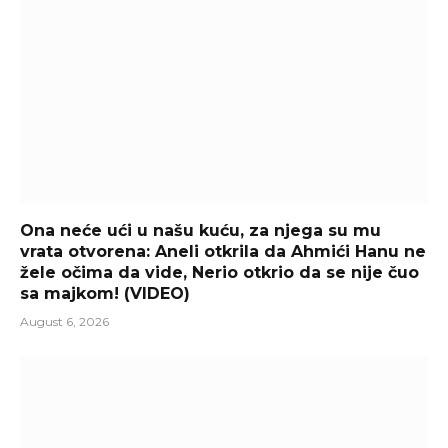
Ona neće ući u našu kuću, za njega su mu
vrata otvorena: Aneli otkrila da Ahmići Hanu ne
žele očima da vide, Nerio otkrio da se nije čuo
sa majkom! (VIDEO)
August 6, 2026