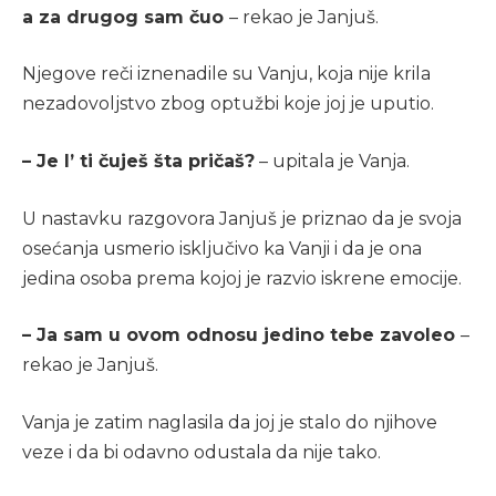
a za drugog sam čuo
– rekao je Janjuš.
Njegove reči iznenadile su Vanju, koja nije krila
nezadovoljstvo zbog optužbi koje joj je uputio.
– Je l’ ti čuješ šta pričaš?
– upitala je Vanja.
U nastavku razgovora Janjuš je priznao da je svoja
osećanja usmerio isključivo ka Vanji i da je ona
jedina osoba prema kojoj je razvio iskrene emocije.
– Ja sam u ovom odnosu jedino tebe zavoleo
–
rekao je Janjuš.
Vanja je zatim naglasila da joj je stalo do njihove
veze i da bi odavno odustala da nije tako.