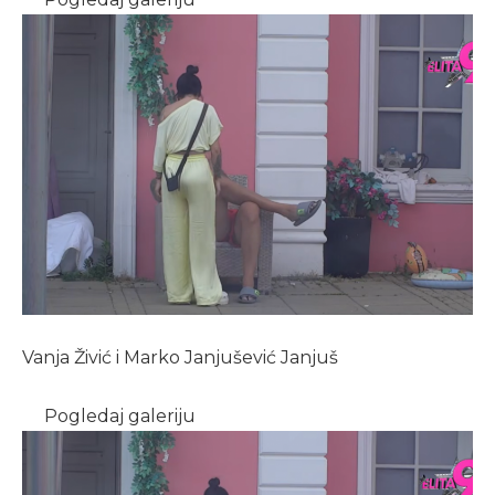
Vanja Živić i Marko Janjušević Janjuš
Pogledaj galeriju