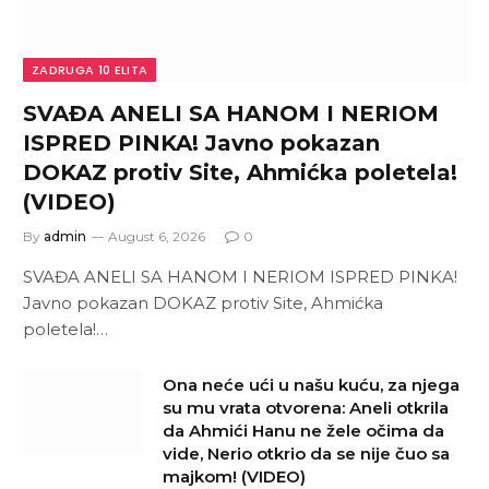
ZADRUGA 10 ELITA
SVAĐA ANELI SA HANOM I NERIOM
ISPRED PINKA! Javno pokazan
DOKAZ protiv Site, Ahmićka poletela!
(VIDEO)
By
admin
August 6, 2026
0
SVAĐA ANELI SA HANOM I NERIOM ISPRED PINKA!
Javno pokazan DOKAZ protiv Site, Ahmićka
poletela!…
Ona neće ući u našu kuću, za njega
su mu vrata otvorena: Aneli otkrila
da Ahmići Hanu ne žele očima da
vide, Nerio otkrio da se nije čuo sa
majkom! (VIDEO)