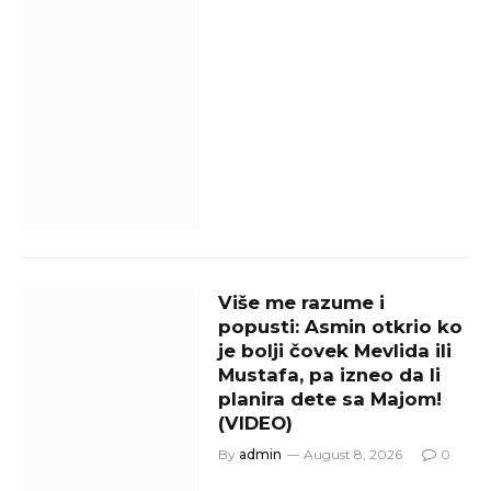
Više me razume i
popusti: Asmin otkrio ko
je bolji čovek Mevlida ili
Mustafa, pa izneo da li
planira dete sa Majom!
(VIDEO)
By
admin
August 8, 2026
0