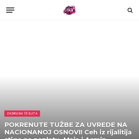
ZADRUGA 10 ELITA
POKRENUTE TUŽBE ZA UVREDE NA
NACIONANOJ OSNOVI! Ceh iz rijalitija