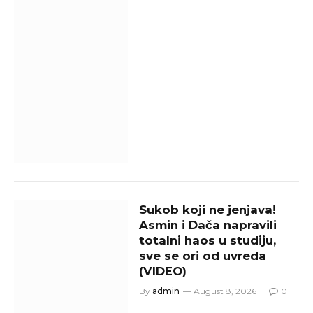
Sukob koji ne jenjava!
Asmin i Dača napravili
totalni haos u studiju,
sve se ori od uvreda
(VIDEO)
By
admin
August 8, 2026
0