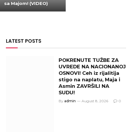
sa Majom! (VIDEO)
LATEST POSTS
POKRENUTE TUŽBE ZA
UVREDE NA NACIONANOJ
OSNOVI! Ceh iz rijalitija
stigo na naplatu, Maja i
Asmin ZAVRŠILI NA
SUDU!
By
admin
August 8, 2026
0