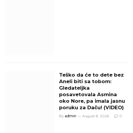
Teško da će to dete bez
Aneli biti sa tobom:
Gledateljka
posavetovala Asmina
oko Nore, pa imala jasnu
poruku za Daču! (VIDEO)
By
admin
August 8, 2026
0