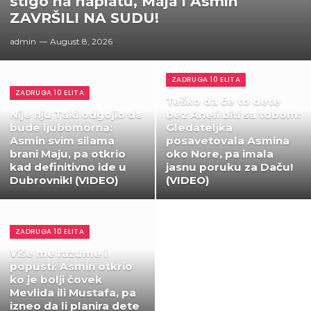
stigo na naplatu, Maja i Asmin
ZAVRŠILI NA SUDU!
admin
August 8, 2026
ZADRUGA 10 ELITA
ZADRUGA 10 ELITA
Teško da će to dete
Nije nju Taki odgojio da
bez Aneli biti sa tobom:
bude ljubomorna:
Gledateljka
Asmin svim silama
posavetovala Asmina
brani Maju, pa otkrio
oko Nore, pa imala
kad definitivno ide u
jasnu poruku za Daču!
Dubrovnik! (VIDEO)
(VIDEO)
ZADRUGA 10 ELITA
Više me razume i
popusti: Asmin otkrio
ko je bolji čovek
Mevlida ili Mustafa, pa
izneo da li planira dete