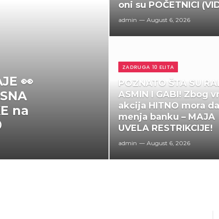
oni su POČETNICI (VI
admin
August 6, 2026
ZADRUGA 10 ELITA
JE 👀
POZNATO ŠTA SU RAD
ESNA
ASMIN I GABI! Zbog vr
akcija HITNO mora d
KE na
menja banku – MAJA

UVELA RESTRIKCIJE!
admin
August 6, 2026