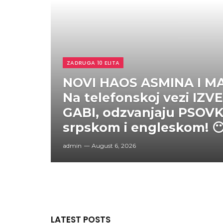
ZADRUGA 10 ELITA
NOVI HAOS ASMINA I MA
Na telefonskoj vezi IZV
GABI, odzvanjaju PSOV
srpskom i engleskom! 
admin
August 6, 2026
LATEST POSTS