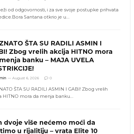
eži od odgovornosti, i za sve svoje postupke prihvata
edice.Bora Santana otkrio je u…
ZNATO ŠTA SU RADILI ASMIN I
I! Zbog vrelih akcija HITNO mora
 menja banku – MAJA UVELA
STRIKCIJE!
min
August 6, 2026
0
ATO ŠTA SU RADILI ASMIN I GABI! Zbog vrelih
ja HITNO mora da menja banku…
h dvoje više nećemo moći da
timo u rijalitiju – vrata Elite 10