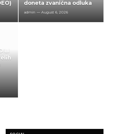
DEO)
doneta zvanična odluka
admin
August 6, 2026
ILI
elih
a