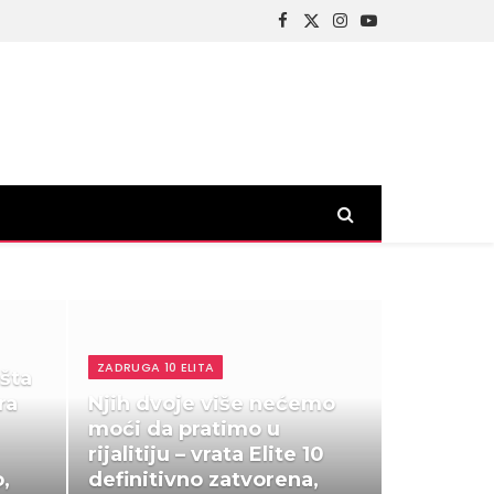
Facebook
X
Instagram
YouTube
(Twitter)
ZADRUGA 10 ELITA
šta
ra
Njih dvoje više nećemo
moći da pratimo u
rijalitiju – vrata Elite 10
o,
definitivno zatvorena,