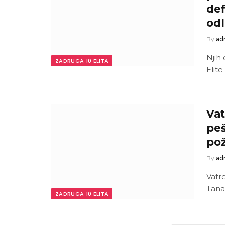
def
od
By
ad
Njih 
ZADRUGA 10 ELITA
Elite
Vat
peš
pož
By
ad
Vatr
Tanas
ZADRUGA 10 ELITA