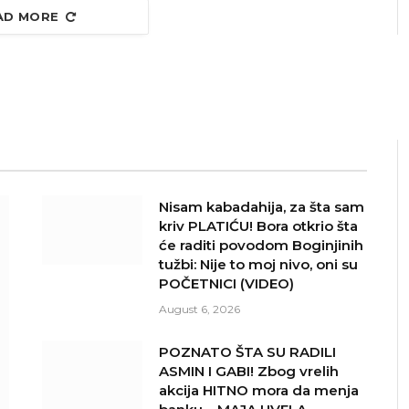
AD MORE
Nisam kabadahija, za šta sam
kriv PLATIĆU! Bora otkrio šta
će raditi povodom Boginjinih
tužbi: Nije to moj nivo, oni su
POČETNICI (VIDEO)
August 6, 2026
POZNATO ŠTA SU RADILI
ASMIN I GABI! Zbog vrelih
akcija HITNO mora da menja