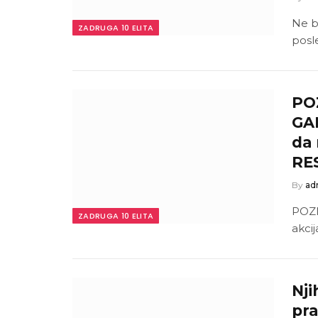
Ne b
ZADRUGA 10 ELITA
posl
PO
GAB
da
RE
By
ad
POZN
ZADRUGA 10 ELITA
akci
Nji
pra