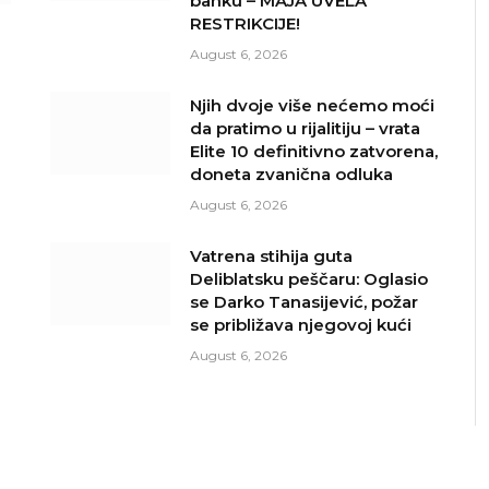
banku – MAJA UVELA
RESTRIKCIJE!
August 6, 2026
Njih dvoje više nećemo moći
da pratimo u rijalitiju – vrata
Elite 10 definitivno zatvorena,
doneta zvanična odluka
August 6, 2026
Vatrena stihija guta
Deliblatsku peščaru: Oglasio
se Darko Tanasijević, požar
se približava njegovoj kući
August 6, 2026