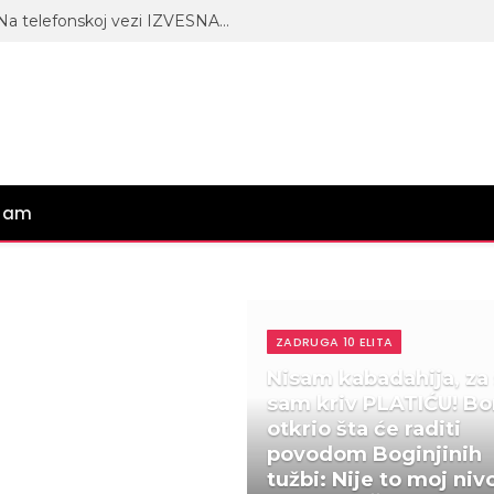
NOVI HAOS ASMINA I MAJE 👀 Na telefonskoj vezi IZVESNA GABI, odzvanjaju PSOVKE na srpskom i engleskom! 😶
gram
ZADRUGA 10 ELITA
Nisam kabadahija, za 
sam kriv PLATIĆU! Bo
otkrio šta će raditi
povodom Boginjinih
tužbi: Nije to moj niv