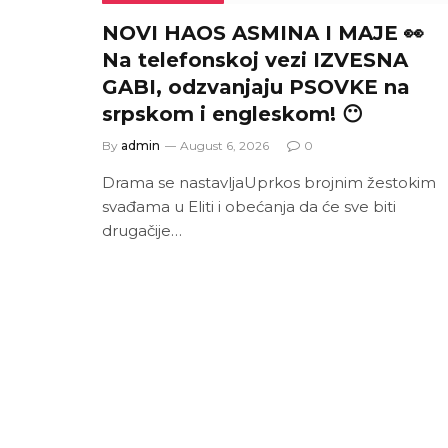
NOVI HAOS ASMINA I MAJE 👀
Na telefonskoj vezi IZVESNA
GABI, odzvanjaju PSOVKE na
srpskom i engleskom! 😶
By
admin
August 6, 2026
0
Drama se nastavljaUprkos brojnim žestokim
svađama u Eliti i obećanja da će sve biti
drugačije…