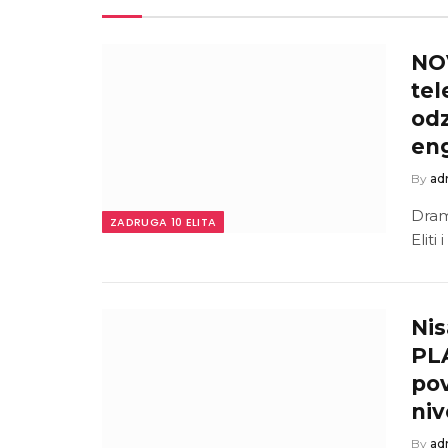
NO
tel
od
en
By
ad
Dram
ZADRUGA 10 ELITA
Eliti
Nis
PLA
pov
niv
By
ad