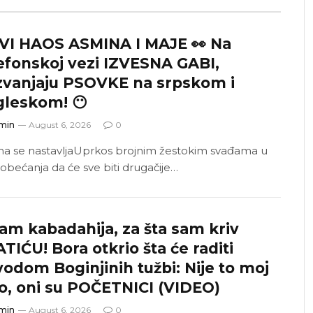
VI HAOS ASMINA I MAJE 👀 Na
efonskoj vezi IZVESNA GABI,
zvanjaju PSOVKE na srpskom i
gleskom! 😶
min
August 6, 2026
0
a se nastavljaUprkos brojnim žestokim svađama u
 i obećanja da će sve biti drugačije…
am kabadahija, za šta sam kriv
TIĆU! Bora otkrio šta će raditi
odom Boginjinih tužbi: Nije to moj
o, oni su POČETNICI (VIDEO)
min
August 6, 2026
0