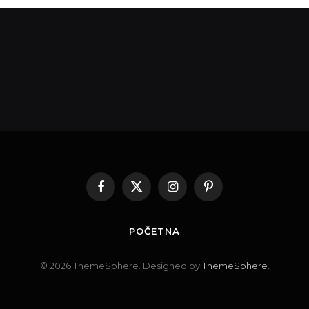
Facebook
X
Instagram
Pinterest
(Twitter)
POČETNA
© 2026 ThemeSphere. Designed by
ThemeSphere
.