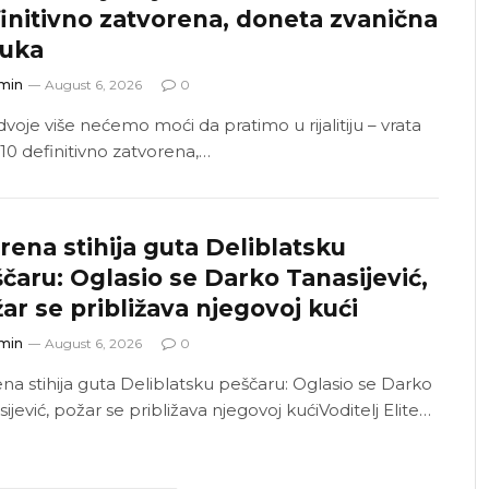
initivno zatvorena, doneta zvanična
luka
min
August 6, 2026
0
dvoje više nećemo moći da pratimo u rijalitiju – vrata
 10 definitivno zatvorena,…
rena stihija guta Deliblatsku
čaru: Oglasio se Darko Tanasijević,
ar se približava njegovoj kući
min
August 6, 2026
0
ena stihija guta Deliblatsku peščaru: Oglasio se Darko
ijević, požar se približava njegovoj kućiVoditelj Elite…