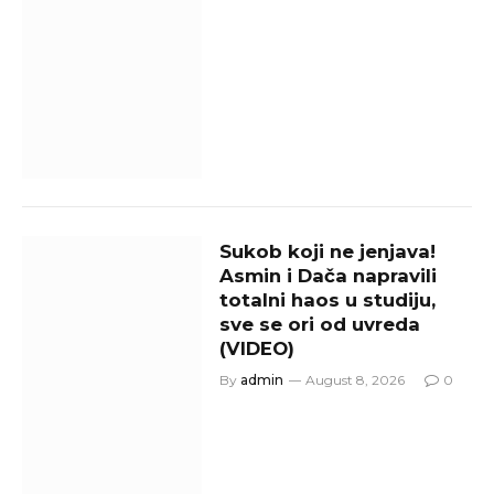
Sukob koji ne jenjava!
Asmin i Dača napravili
totalni haos u studiju,
sve se ori od uvreda
(VIDEO)
By
admin
August 8, 2026
0