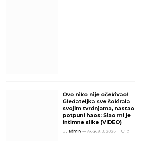
Ovo niko nije očekivao!
Gledateljka sve šokirala
svojim tvrdnjama, nastao
potpuni haos: Slao mi je
intimne slike (VIDEO)
By
admin
August 8, 2026
0