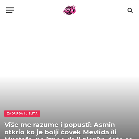
ZADRUGA 10 ELITA
Više me razume i popusti: Asmin
otkrio ko je bolji čovek Mevlida ili