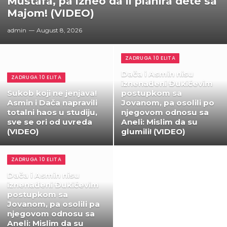
Mustafa, pa izneo da li planira dete sa
Majom! (VIDEO)
admin
August 8, 2026
ZADRUGA 10 ELITA
Dača i Asmin nisu
ZADRUGA 10 ELITA
iznenađeni Đukićevim
Sukob koji ne jenjava!
postupkom sa
Asmin i Dača napravili
Jovanom, pa osolili po
totalni haos u studiju,
njegovom odnosu sa
sve se ori od uvreda
Aneli: Mislim da su
(VIDEO)
glumili! (VIDEO)
ZADRUGA 10 ELITA
Dača i Asmin nisu
iznenađeni Đukićevim
postupkom sa
Jovanom, pa osolili pa
njegovom odnosu sa
Aneli: Mislim da su