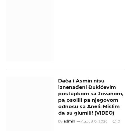
Dača i Asmin nisu
iznenađeni Đukićevim
postupkom sa Jovanom,
pa osolili pa njegovom
odnosu sa Aneli: Mislim
da su glumili! (VIDEO)
By
admin
August 8, 2026
0