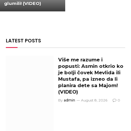
glumili! (VIDEO)
LATEST POSTS
Više me razume i
popusti: Asmin otkrio ko
je bolji čovek Mevlida ili
Mustafa, pa izneo da li
planira dete sa Majom!
(VIDEO)
By
admin
August 8, 2026
0