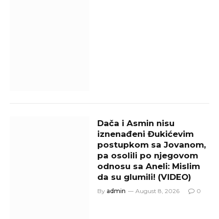
Dača i Asmin nisu
iznenađeni Đukićevim
postupkom sa Jovanom,
pa osolili po njegovom
odnosu sa Aneli: Mislim
da su glumili! (VIDEO)
By
admin
August 8, 2026
0