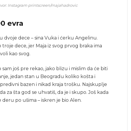
zvor: Instagram printscreen/majahadrovic
00 evra
ju dvoje dece – sina Vuka i ćerku Angelinu.
troje dece, jer Maja iz svog prvog braka ima
 voli kao svog.
to sam još pre rekao, jako blizu i mislim da će biti
anje, jedan stan u Beogradu koliko košta i
e predivni bazen i nikad kraja trošku. Najskuplje
 da za šta god se uhvatiš, da je i skupo. Još kada
 deru po ušima – iskren je bio Alen.