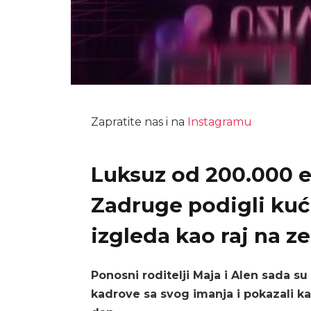
Zapratite nas i na
Instagramu
Luksuz od 200.000 ev
Zadruge podigli kuć
izgleda kao raj na ze
Ponosni roditelji Maja i Alen sada 
kadrove sa svog imanja i pokazali kak