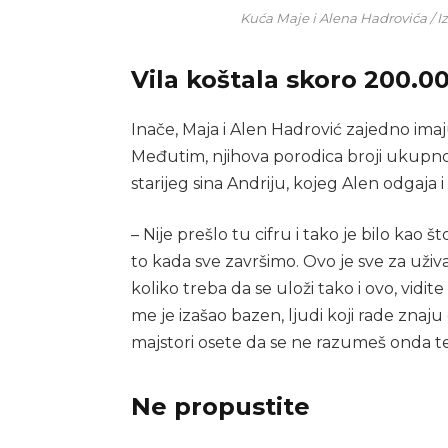
Kuća Maje i Alena Hadrovića / I
Vila koštala skoro 200.0
Inače, Maja i Alen Hadrović zajedno ima
Međutim, njihova porodica broji ukupno 
starijeg sina Andriju, kojeg Alen odgaja i
– Nije prešlo tu cifru i tako je bilo kao š
to kada sve završimo. Ovo je sve za uživ
koliko treba da se uloži tako i ovo, vidit
me je izašao bazen, ljudi koji rade znaju
majstori osete da se ne razumeš onda te
Ne propustite