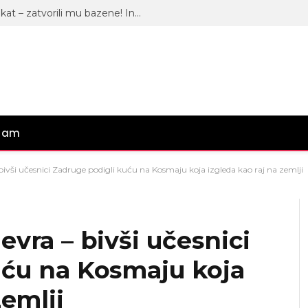
Bivšem zadrugaru “propao” projekat – zatvorili mu bazene! Inspekcija stavila ključ na njegov biznis, oglasio se: “Nećemo raditi”
gram
vši učesnici Zadruge podigli kuću na Kosmaju koja izgleda kao raj na zemlji
vra – bivši učesnici
uću na Kosmaju koja
zemlji