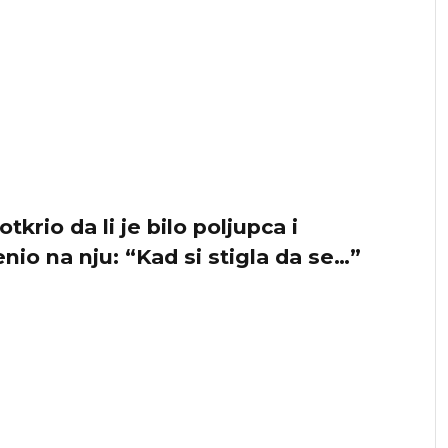
tkrio da li je bilo poljupca i
nio na nju: “Kad si stigla da se…”