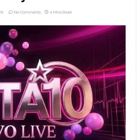
26
No Comments
4 Mins Read