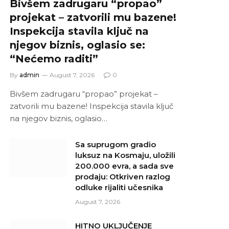
Bivšem zadrugaru “propao”
projekat – zatvorili mu bazene!
Inspekcija stavila ključ na
njegov biznis, oglasio se:
“Nećemo raditi”
By
admin
August 7, 2026
0
Bivšem zadrugaru “propao” projekat –
zatvorili mu bazene! Inspekcija stavila ključ
na njegov biznis, oglasio…
Sa suprugom gradio
luksuz na Kosmaju, uložili
200.000 evra, a sada sve
prodaju: Otkriven razlog
odluke rijaliti učesnika
August 7, 2026
HITNO UKLJUČENJE