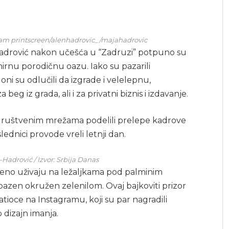
agram printscreen/alenhadrovic_/majahadrovic
en Hadrović nakon učešća u “Zadruzi” potpuno su
mirnu porodičnu oazu. Iako su pazarili
i su odlučili da izgrade i velelepnu,
beg iz grada, ali i za privatni biznis i izdavanje.
a društvenim mrežama podelili prelepe kadrove
lednici provode vreli letnji dan.
Hadrović / Izvor: Srbija Danas
ušteno uživaju na ležaljkama pod palminim
i bazen okružen zelenilom. Ovaj bajkoviti prizor
atioce na Instagramu, koji su par nagradili
 dizajn imanja.