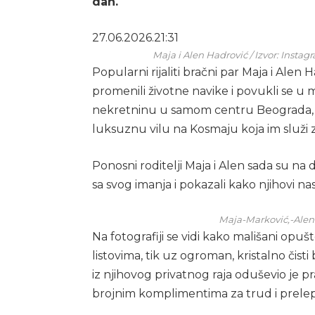
dan.
27.06.2026.
21:31
Maja i Alen Hadrović / Izvor: Inst
Popularni rijaliti bračni par Maja i Al
promenili životne navike i povukli se u 
nekretninu u samom centru Beograda, on
luksuznu vilu na Kosmaju koja im služi za 
Ponosni roditelji Maja i Alen sada su n
sa svog imanja i pokazali kako njihovi nas
Maja-Marković,-Alen-
Na fotografiji se vidi kako mališani op
listovima, tik uz ogroman, kristalno čist
iz njihovog privatnog raja oduševio je pr
brojnim komplimentima za trud i prelep