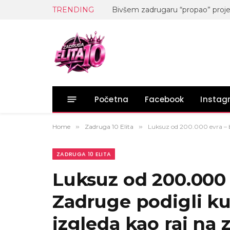
TRENDING
Početna
Facebook
Insta
Home
»
Zadruga 10 Elita
»
Luksuz od 200.000 evra – bi
ZADRUGA 10 ELITA
Luksuz od 200.000 e
Zadruge podigli k
izgleda kao raj na 