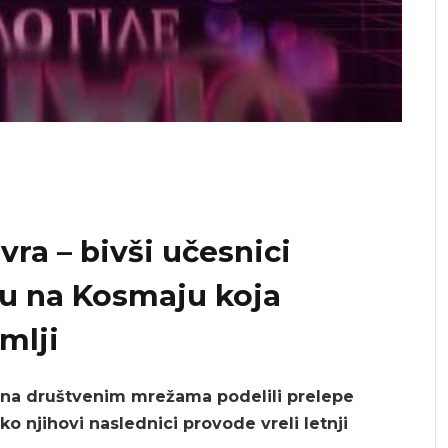
ra – bivši učesnici
u na Kosmaju koja
mlji
su na društvenim mrežama podelili prelepe
o njihovi naslednici provode vreli letnji