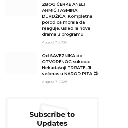
ZBOG ĆERKE ANELI
AHMIĆ I ASMINA
DURDŽIĆA! Kompletna
porodica morala da
reaguje, usledila nova
drama u programu!
August 7, 2026
Od SAVEZNIKA do
OTVORENOG sukoba:
Nekadašnji PRIJATELJI
večeras u NAROD PITA 📺
August 7, 2026
Subscribe to
Updates