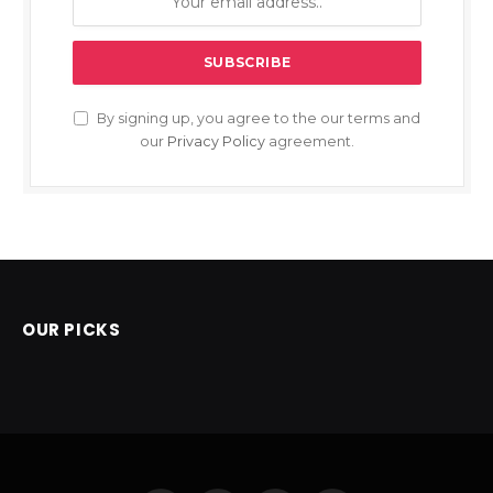
By signing up, you agree to the our terms and
our
Privacy Policy
agreement.
OUR PICKS