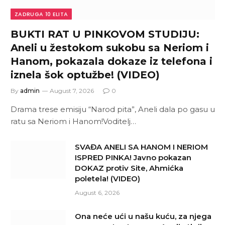
ZADRUGA 10 ELITA
BUKTI RAT U PINKOVOM STUDIJU:
Aneli u žestokom sukobu sa Neriom i
Hanom, pokazala dokaze iz telefona i
iznela šok optužbe! (VIDEO)
By
admin
August 7, 2026
0
Drama trese emisiju “Narod pita”, Aneli dala po gasu u
ratu sa Neriom i Hanom!Voditelj…
SVAĐA ANELI SA HANOM I NERIOM
ISPRED PINKA! Javno pokazan
DOKAZ protiv Site, Ahmićka
poletela! (VIDEO)
August 6, 2026
Ona neće ući u našu kuću, za njega