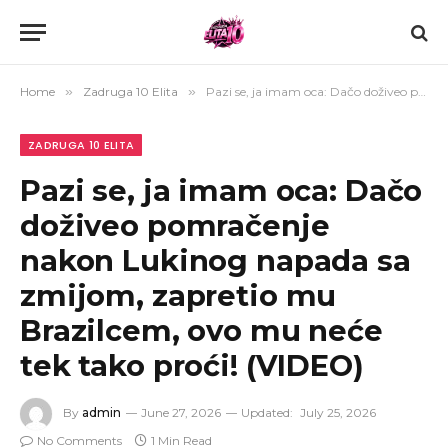
Home
»
Zadruga 10 Elita
»
Pazi se, ja imam oca: Dačo doživeo pomračenje nakon Lukinog napada sa zmijom, zapretio mu Brazilcem, ovo mu neće tek tako proći! (VIDEO)
ZADRUGA 10 ELITA
Pazi se, ja imam oca: Dačo
doživeo pomračenje
nakon Lukinog napada sa
zmijom, zapretio mu
Brazilcem, ovo mu neće
tek tako proći! (VIDEO)
By
admin
June 27, 2026
Updated:
July 25, 2026
No Comments
1 Min Read