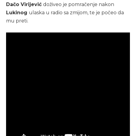
Dačo Virijević
doživeo je pomračenje nakon
Lukinog
ulaska u radio sa zmijom, te je počeo da
mu preti.