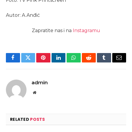
Foto: TV Pink Printscreen
Autor: A.Anđić
Zapratite nas i na
Instagramu
Facebook
Twitter
Pinterest
LinkedIn
WhatsApp
Reddit
Tumblr
Email
admin
Website
RELATED
POSTS