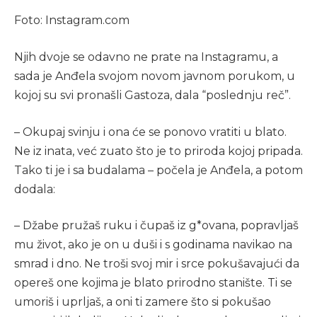
Foto: Instagram.com
Njih dvoje se odavno ne prate na Instagramu, a
sada je Anđela svojom novom javnom porukom, u
kojoj su svi pronašli Gastoza, dala “poslednju reč”.
– Okupaj svinju i ona će se ponovo vratiti u blato.
Ne iz inata, već zuato što je to priroda kojoj pripada.
Tako ti je i sa budalama – počela je Anđela, a potom
dodala:
– Džabe pružaš ruku i čupaš iz g*ovana, popravljaš
mu život, ako je on u duši i s godinama navikao na
smrad i dno. Ne troši svoj mir i srce pokušavajući da
opereš one kojima je blato prirodno stanište. Ti se
umoriš i uprljaš, a oni ti zamere što si pokušao