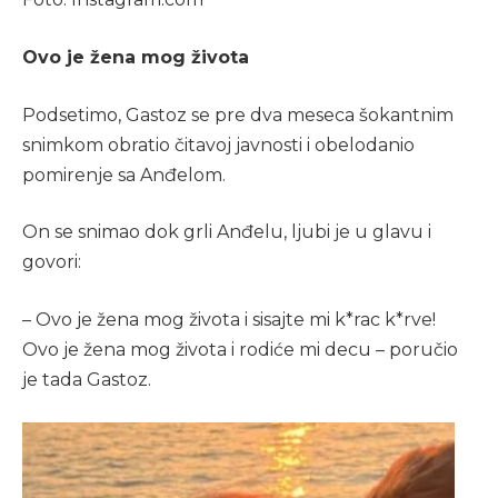
Ovo je žena mog života
Podsetimo, Gastoz se pre dva meseca šokantnim
snimkom obratio čitavoj javnosti i obelodanio
pomirenje sa Anđelom.
On se snimao dok grli Anđelu, ljubi je u glavu i
govori:
– Ovo je žena mog života i sisajte mi k*rac k*rve!
Ovo je žena mog života i rodiće mi decu – poručio
je tada Gastoz.