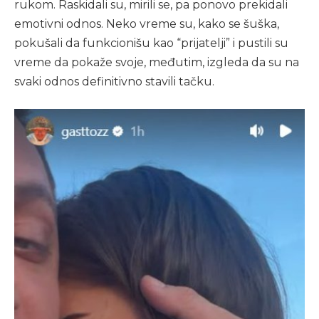
rukom. Raskidali su, mirili se, pa ponovo prekidali
emotivni odnos. Neko vreme su, kako se šuška,
pokušali da funkcionišu kao “prijatelji” i pustili su
vreme da pokaže svoje, međutim, izgleda da su na
svaki odnos definitivno stavili tačku.