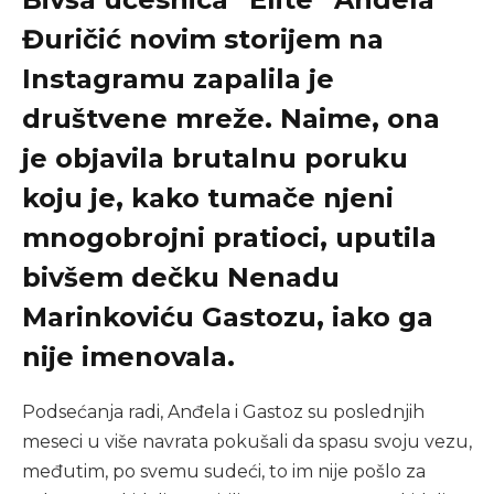
Đuričić novim storijem na
Instagramu zapalila je
društvene mreže. Naime, ona
je objavila brutalnu poruku
koju je, kako tumače njeni
mnogobrojni pratioci, uputila
bivšem dečku Nenadu
Marinkoviću Gastozu, iako ga
nije imenovala.
Podsećanja radi, Anđela i Gastoz su poslednjih
meseci u više navrata pokušali da spasu svoju vezu,
međutim, po svemu sudeći, to im nije pošlo za