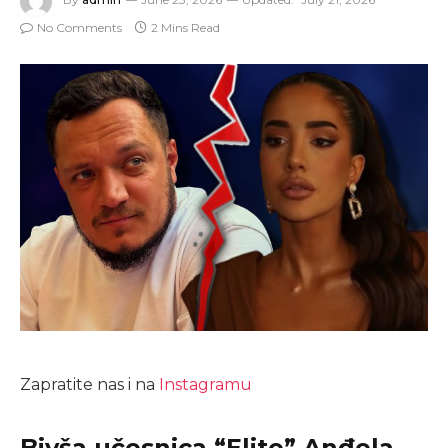
No Comments
2 Mins Read
Zapratite nas i na
Instagramu
Bivša učesnica “Elite” Anđela