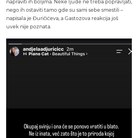
napraviti ih boljima. Neke ljude ne treba popravljati,
nego ih ostaviti tamo gde su sami sebe smestili –
napisala je Đuričićeva, a Gastozova reakcija još
uvek nije poznata.