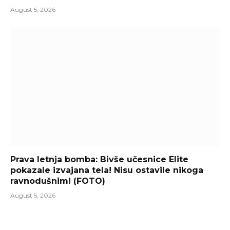
August 5, 2026
Prava letnja bomba: Bivše učesnice Elite
pokazale izvajana tela! Nisu ostavile nikoga
ravnodušnim! (FOTO)
August 5, 2026