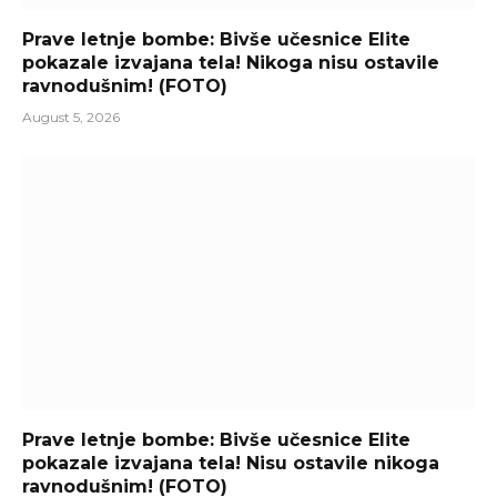
Prave letnje bombe: Bivše učesnice Elite
pokazale izvajana tela! Nikoga nisu ostavile
ravnodušnim! (FOTO)
August 5, 2026
Prave letnje bombe: Bivše učesnice Elite
pokazale izvajana tela! Nisu ostavile nikoga
ravnodušnim! (FOTO)