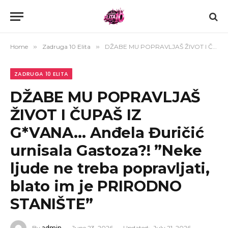
Home
»
Zadruga 10 Elita
»
DŽABE MU POPRAVLJAŠ ŽIVOT I ČUPAŠ IZ G*VANA… Anđela Đuričić urnisala Gastoza?! ”Neke ljude ne treba popravljati, blato im je PRIRODNO STANIŠTE”
ZADRUGA 10 ELITA
DŽABE MU POPRAVLJAŠ
ŽIVOT I ČUPAŠ IZ
G*VANA… Anđela Đuričić
urnisala Gastoza?! ”Neke
ljude ne treba popravljati,
blato im je PRIRODNO
STANIŠTE”
By
admin
June 23, 2026
Updated:
July 21, 2026