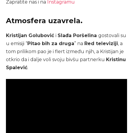
Zapratite nas i na
Instagramu
Atmosfera uzavrela.
Kristijan Golubović
i
Slađa Poršelina
gostovali su
u emisiji “
Pitao bih za druga
” na
Red televiziji
, a
tom prilikom pao je i flert između njih, a Kristijan je
otkrio da i dalje voli svoju bivšu partnerku
Kristinu
Spalević
.