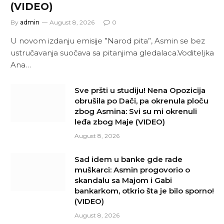
(VIDEO)
By
admin
August 8, 2026
0
U novom izdanju emisije ”Narod pita”, Asmin se bez
ustručavanja suočava sa pitanjima gledalaca.Voditeljka
Ana…
Sve pršti u studiju! Nena Opozicija
obrušila po Dači, pa okrenula ploču
zbog Asmina: Svi su mi okrenuli
leđa zbog Maje (VIDEO)
August 8, 2026
Sad idem u banke gde rade
muškarci: Asmin progovorio o
skandalu sa Majom i Gabi
bankarkom, otkrio šta je bilo sporno!
(VIDEO)
August 8, 2026