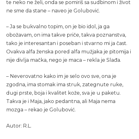
te neko ne želi, onda se pomiriš sa sudbinom i život
ne sme da stane – naveo je Golubović.
– Ja se bukvalno topim, on je bio idol, ja ga
obožavam, on ima takve priče, takva poznanstva,
tako je interesantan i poseban i stvarno mi ja čast.
Ovakva alfa ženska pored alfa mužjaka je pitomija i
nije divlja mačka, nego je maca – rekla je Slađa.
– Neverovatno kako im je selo ovo sve, ona je
zgodna, ima stomak ima struk, zategnute ruke,
dugi prste, boja i kvalitet kože, sva je u paketu.
Takva je i Maja, jako pedantna, ali Maja nema
mozga – rekao je Golubović.
Autor: R.L.