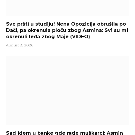
Sve pršti u studiju! Nena Opozicija obrušila po
Dači, pa okrenula ploču zbog Asmina: Svi su mi
okrenuli leđa zbog Maje (VIDEO)
August 8, 2026
Sad idem u banke gde rade muškarci: Asmin