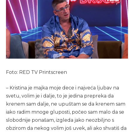
Foto: RED TV Printscreen
– Kristina je majka moje dece i najveća ljubav na
svetu, volim je i dalje, to je jedina prepreka da
krenem sam dalje, ne upuštam se da krenem sam
iako radim mnoge gluposti, počeo sam malo da se
slobodnije ponašam, izgleda jako neozbiljno s
obzirom da nekog volim još uvek, ali ako shvatiš da