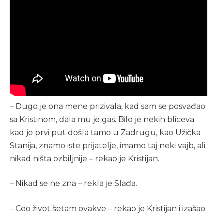
– Dugo je ona mene prizivala, kad sam se posvađao
sa Kristinom, dala mu je gas. Bilo je nekih bliceva
kad je prvi put došla tamo u Zadrugu, kao Užička
Stanija, znamo iste prijatelje, imamo taj neki vajb, ali
nikad ništa ozbiljnije – rekao je Kristijan.
– Nikad se ne zna – rekla je Slađa.
– Ceo život šetam ovakve – rekao je Kristijan i izašao