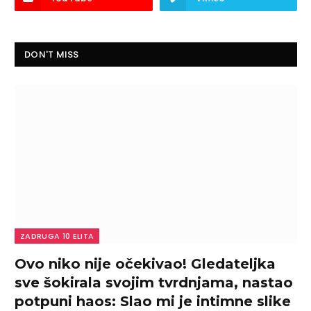
DON'T MISS
ZADRUGA 10 ELITA
Ovo niko nije očekivao! Gledateljka
sve šokirala svojim tvrdnjama, nastao
potpuni haos: Slao mi je intimne slike