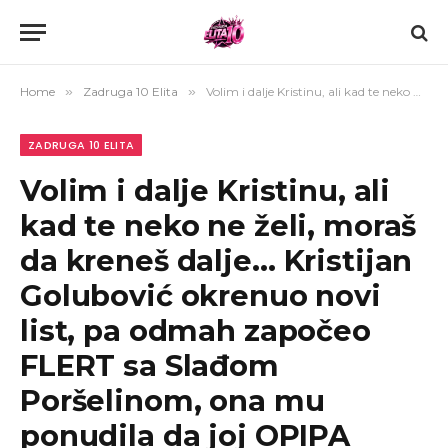
Home
»
Zadruga 10 Elita
»
Volim i dalje Kristinu, ali kad te neko ne želi, moraš da kreneš dalje… Kristijan Golubović okrenuo novi list, pa odmah započeo FLERT sa Slađom Poršelinom, ona mu ponudila da joj OPIPA SILIKONE! (VIDEO)
ZADRUGA 10 ELITA
Volim i dalje Kristinu, ali
kad te neko ne želi, moraš
da kreneš dalje… Kristijan
Golubović okrenuo novi
list, pa odmah započeo
FLERT sa Slađom
Poršelinom, ona mu
ponudila da joj OPIPA