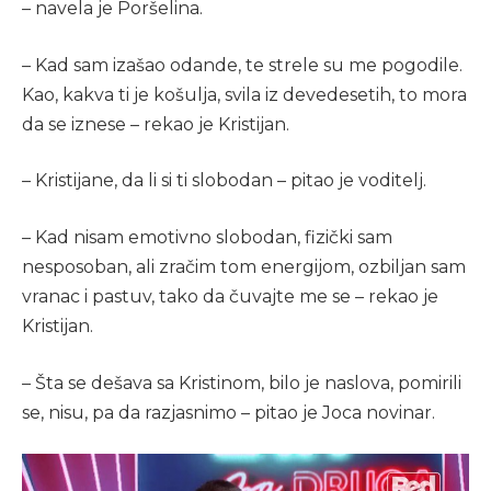
– navela je Poršelina.
– Kad sam izašao odande, te strele su me pogodile.
Kao, kakva ti je košulja, svila iz devedesetih, to mora
da se iznese – rekao je Kristijan.
– Kristijane, da li si ti slobodan – pitao je voditelj.
– Kad nisam emotivno slobodan, fizički sam
nesposoban, ali zračim tom energijom, ozbiljan sam
vranac i pastuv, tako da čuvajte me se – rekao je
Kristijan.
– Šta se dešava sa Kristinom, bilo je naslova, pomirili
se, nisu, pa da razjasnimo – pitao je Joca novinar.