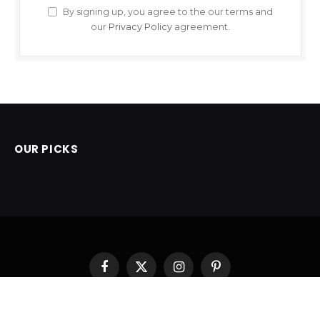
By signing up, you agree to the our terms and
our
Privacy Policy
agreement.
OUR PICKS
Facebook
X
Instagram
Pinterest
(Twitter)
POČETNA