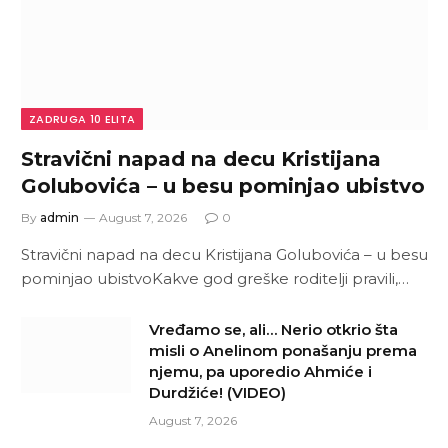
ZADRUGA 10 ELITA
Stravični napad na decu Kristijana
Golubovića – u besu pominjao ubistvo
By
admin
August 7, 2026
0
Stravični napad na decu Kristijana Golubovića – u besu
pominjao ubistvoKakve god greške roditelji pravili,…
Vređamo se, ali… Nerio otkrio šta
misli o Anelinom ponašanju prema
njemu, pa uporedio Ahmiće i
Durdžiće! (VIDEO)
August 7, 2026