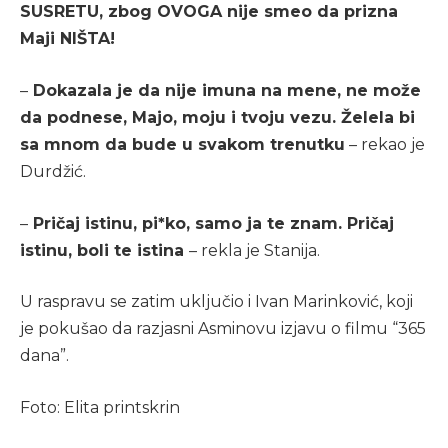
SUSRETU, zbog OVOGA nije smeo da prizna
Maji NIŠTA!
–
Dokazala je da nije imuna na mene, ne može
da podnese, Majo, moju i tvoju vezu. Želela bi
sa mnom da bude u svakom trenutku
– rekao je
Durdžić.
–
Pričaj istinu, pi*ko, samo ja te znam. Pričaj
istinu, boli te istina
– rekla je Stanija.
U raspravu se zatim uključio i Ivan Marinković, koji
je pokušao da razjasni Asminovu izjavu o filmu “365
dana”.
Foto: Elita printskrin