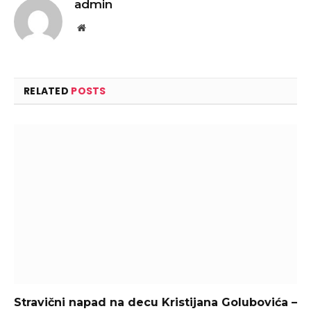
admin
Website
RELATED
POSTS
Stravični napad na decu Kristijana Golubovića –