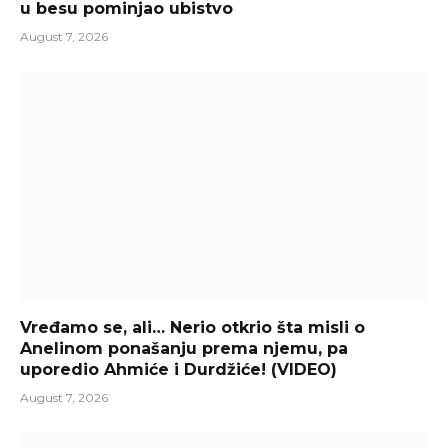
u besu pominjao ubistvo
August 7, 2026
Vređamo se, ali… Nerio otkrio šta misli o
Anelinom ponašanju prema njemu, pa
uporedio Ahmiće i Durdžiće! (VIDEO)
August 7, 2026