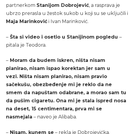
partnerkom
Stanijom Dobrojević
, a rasprava je
ubrzo prerasla u žestok sukob u koji su se uključili i
Maja Marinković
i Ivan Marinković.
–
Šta si video i osetio u Stanijinom pogledu
–
pitala je Teodora.
–
Moram da budem iskren, ništa nisam
planirao, nisam ispao korektan jer sam u
vezi. Ništa nisam planirao, nisam pravio
sačekušu, obezbeđenje mi je reklo da ne
smem da napuštam odabrane, a morao sam tu
da pušim cigaretu. Ona mi je stala ispred nosa
na deset, 15 centimentara, prva mi se
nasmejala
– naveo je Alibaba.
–
Nisam, kunem se
– rekla je Dobrojevićka.