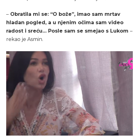
–
Obratila mi se: “O bože”, imao sam mrtav
hladan pogled, a u njenim očima sam video
radost i sreću… Posle sam se smejao s Lukom
–
rekao je Asmin.