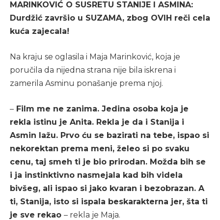
MARINKOVIĆ O SUSRETU STANIJE I ASMINA:
Durdžić završio u SUZAMA, zbog OVIH reči cela
kuća zajecala!
Na kraju se oglasila i Maja Marinković, koja je
poručila da nijedna strana nije bila iskrena i
zamerila Asminu ponašanje prema njoj.
–
Film me ne zanima. Jedina osoba koja je
rekla istinu je Anita. Rekla je da i Stanija i
Asmin lažu. Prvo ću se bazirati na tebe, ispao si
nekorektan prema meni, želeo si po svaku
cenu, taj smeh ti je bio prirodan. Možda bih se
i ja instinktivno nasmejala kad bih videla
bivšeg, ali ispao si jako kvaran i bezobrazan. A
ti, Stanija, isto si ispala beskarakterna jer, šta ti
je sve rekao
– rekla je Maja.