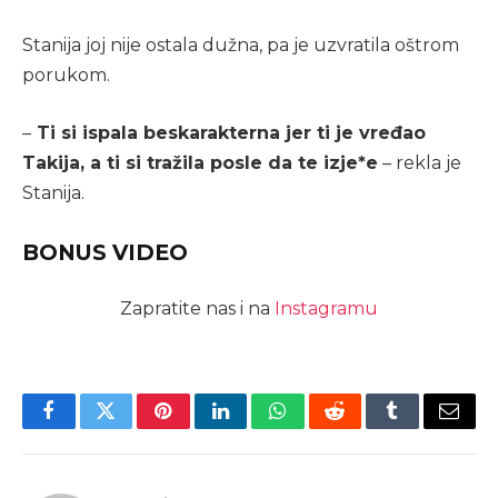
Stanija joj nije ostala dužna, pa je uzvratila oštrom
porukom.
–
Ti si ispala beskarakterna jer ti je vređao
Takija, a ti si tražila posle da te izje*e
– rekla je
Stanija.
BONUS VIDEO
Zapratite nas i na
Instagramu
Facebook
Twitter
Pinterest
LinkedIn
WhatsApp
Reddit
Tumblr
Email