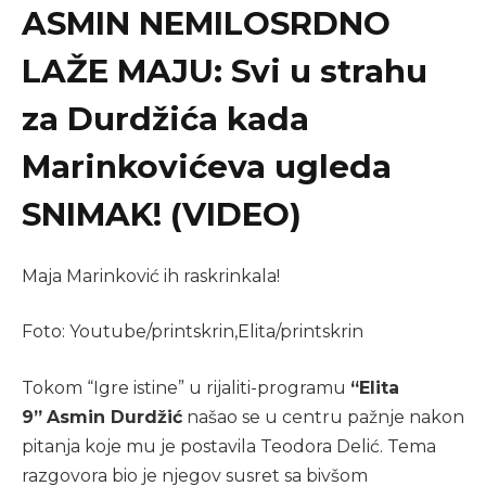
ASMIN NEMILOSRDNO
LAŽE MAJU: Svi u strahu
za Durdžića kada
Marinkovićeva ugleda
SNIMAK! (VIDEO)
Maja Marinković ih raskrinkala!
Foto: Youtube/printskrin,Elita/printskrin
Tokom “Igre istine” u rijaliti-programu
“Elita
9”
Asmin Durdžić
našao se u centru pažnje nakon
pitanja koje mu je postavila Teodora Delić. Tema
razgovora bio je njegov susret sa bivšom