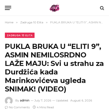
Home
»
Zadruga 10 Elita
»
PUKLA BRUKA U “ELITI 9”, ASMIN NEMILOSRDNO LAŽE MAJU: Svi u strahu za Durdžića kada Marinkovićeva ugleda SNIMAK! (VIDEO)
ZADRUGA 10 ELITA
PUKLA BRUKA U “ELITI 9”,
ASMIN NEMILOSRDNO
LAŽE MAJU: Svi u strahu za
Durdžića kada
Marinkovićeva ugleda
SNIMAK! (VIDEO)
By
admin
July 7, 2026
Updated:
August 6, 2026
No Comments
4 Mins Read