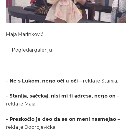
Maja Marinković
Pogledaj galeriju
–
Ne s Lukom, nego oči u oči
– rekla je Stanija.
–
Stanija, sačekaj, nisi mi ti adresa, nego on
–
rekla je Maja.
–
Preskočio je deo da se on meni nasmejao
–
rekla je Dobrojevićka.