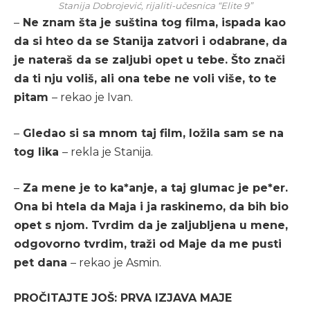
Stanija Dobrojević, rijaliti-učesnica “Elite 9”
–
Ne znam šta je suština tog filma, ispada kao
da si hteo da se Stanija zatvori i odabrane, da
je nateraš da se zaljubi opet u tebe. Što znači
da ti nju voliš, ali ona tebe ne voli više, to te
pitam
– rekao je Ivan.
–
Gledao si sa mnom taj film, ložila sam se na
tog lika
– rekla je Stanija.
–
Za mene je to ka*anje, a taj glumac je pe*er.
Ona bi htela da Maja i ja raskinemo, da bih bio
opet s njom. Tvrdim da je zaljubljena u mene,
odgovorno tvrdim, traži od Maje da me pusti
pet dana
– rekao je Asmin.
PROČITAJTE JOŠ: PRVA IZJAVA MAJE