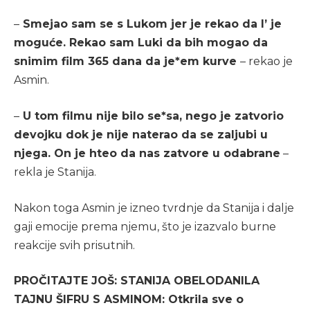
–
Smejao sam se s Lukom jer je rekao da l’ je
moguće. Rekao sam Luki da bih mogao da
snimim film 365 dana da je*em kurve
– rekao je
Asmin.
–
U tom filmu nije bilo se*sa, nego je zatvorio
devojku dok je nije naterao da se zaljubi u
njega. On je hteo da nas zatvore u odabrane
–
rekla je Stanija.
Nakon toga Asmin je izneo tvrdnje da Stanija i dalje
gaji emocije prema njemu, što je izazvalo burne
reakcije svih prisutnih.
PROČITAJTE JOŠ: STANIJA OBELODANILA
TAJNU ŠIFRU S ASMINOM: Otkrila sve o