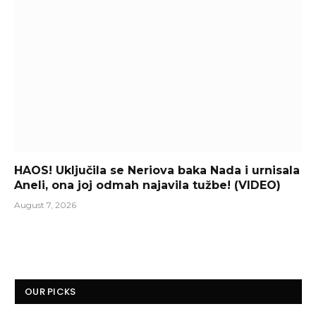
HAOS! Uključila se Neriova baka Nada i urnisala
Aneli, ona joj odmah najavila tužbe! (VIDEO)
August 7, 2026
OUR PICKS