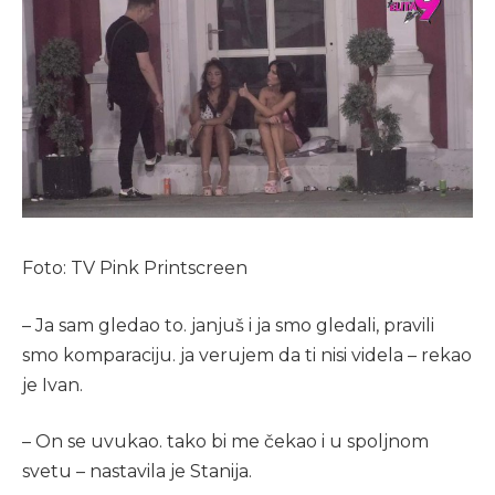
Foto: TV Pink Printscreen
– Ja sam gledao to. janjuš i ja smo gledali, pravili
smo komparaciju. ja verujem da ti nisi videla – rekao
je Ivan.
– On se uvukao. tako bi me čekao i u spoljnom
svetu – nastavila je Stanija.