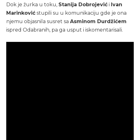
Dok je žurka u toku,
Stanija Dobrojević
i
Ivan
Marinković
stupili su u komunikaciju gde je ona
njemu objasnila susret sa
Asminom Durdžićem
ispred Odabranih, pa ga usput i iskomentarisali.