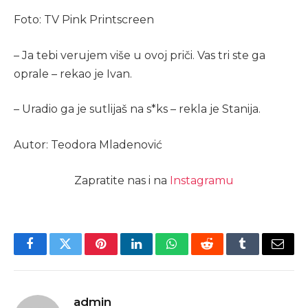
Foto: TV Pink Printscreen
– Ja tebi verujem više u ovoj priči. Vas tri ste ga
oprale – rekao je Ivan.
– Uradio ga je sutlijaš na s*ks – rekla je Stanija.
Autor: Teodora Mladenović
Zapratite nas i na
Instagramu
Facebook
Twitter
Pinterest
LinkedIn
WhatsApp
Reddit
Tumblr
Email
admin