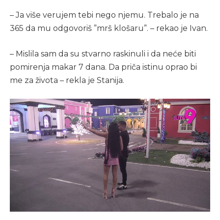
– Ja više verujem tebi nego njemu. Trebalo je na
365 da mu odgovoriš ”mrš klošaru”. – rekao je Ivan.
– Mislila sam da su stvarno raskinuli i da neće biti
pomirenja makar 7 dana. Da priča istinu oprao bi
me za života – rekla je Stanija.