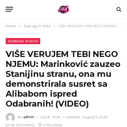
Home
»
Zadruga 10 Elita
»
VIŠE VERUJEM TEBI NEGO NJEMU: Marinković zauzeo Stanijinu stranu, ona mu demonstrirala susret sa Alibabom ispred Odabranih! (VIDEO)
ZADRUGA 10 ELITA
VIŠE VERUJEM TEBI NEGO
NJEMU: Marinković zauzeo
Stanijinu stranu, ona mu
demonstrirala susret sa
Alibabom ispred
Odabranih! (VIDEO)
By
admin
July 8, 2026
Updated:
August 5, 2026
No Comments
2 Mins Read