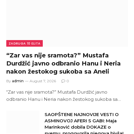
ZADRUGA 10 ELITA
“Zar vas nije sramota?” Mustafa
Durdžić javno odbranio Hanu i Neria
nakon žestokog sukoba sa Aneli
By
admin
August 7, 2026
0
“Zar vas nije sramota?” Mustafa Durdžić javno
odbranio Hanu i Neria nakon žestokog sukoba sa…
SAOPŠTENE NAJNOVIJE VESTI O
ASMINOVOJ AFERI S GABI: Maja
Marinković dobila DOKAZE o
svemu, progovorila njegova bivša!