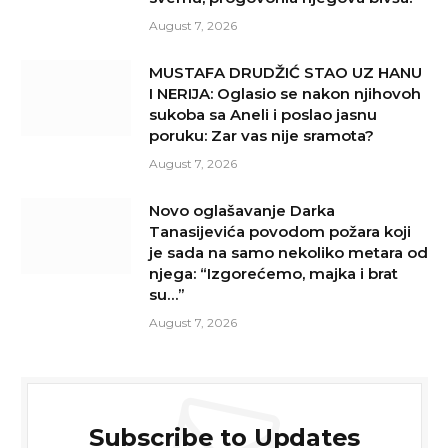
August 7, 2026
MUSTAFA DRUDŽIĆ STAO UZ HANU
I NERIJA: Oglasio se nakon njihovoh
sukoba sa Aneli i poslao jasnu
poruku: Zar vas nije sramota?
August 7, 2026
Novo oglašavanje Darka
Tanasijevića povodom požara koji
je sada na samo nekoliko metara od
njega: “Izgorećemo, majka i brat
su…”
August 7, 2026
Subscribe to Updates