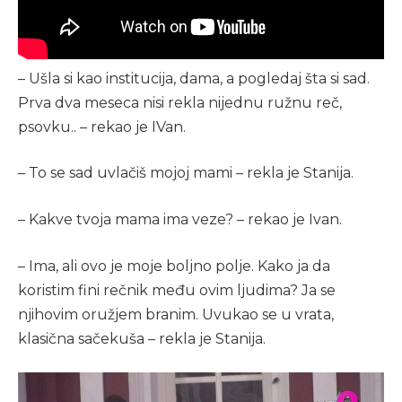
– Ušla si kao institucija, dama, a pogledaj šta si sad.
Prva dva meseca nisi rekla nijednu ružnu reč,
psovku.. – rekao je IVan.
– To se sad uvlačiš mojoj mami – rekla je Stanija.
– Kakve tvoja mama ima veze? – rekao je Ivan.
– Ima, ali ovo je moje boljno polje. Kako ja da
koristim fini rečnik među ovim ljudima? Ja se
njihovim oružjem branim. Uvukao se u vrata,
klasična sačekuša – rekla je Stanija.