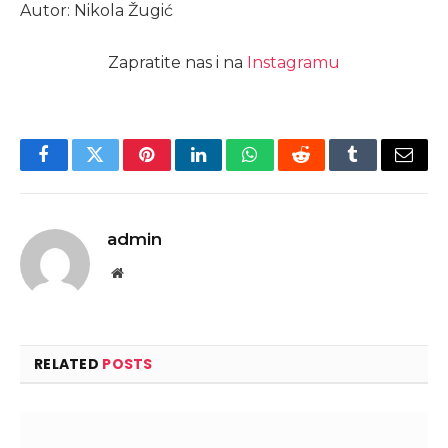
Autor: Nikola Žugić
Zapratite nas i na
Instagramu
Facebook
Twitter
Pinterest
LinkedIn
WhatsApp
Reddit
Tumblr
Email
admin
Website
RELATED
POSTS