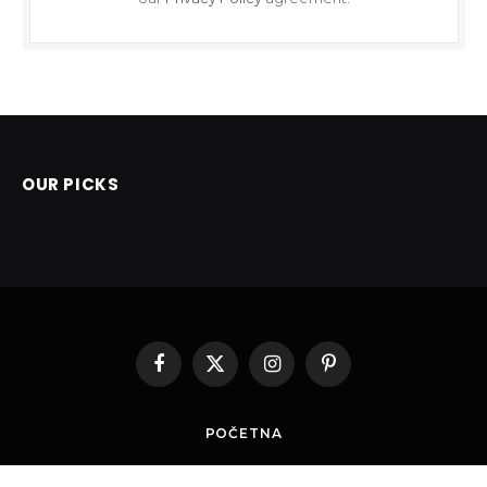
OUR PICKS
Facebook
X
Instagram
Pinterest
(Twitter)
POČETNA
© 2026 ThemeSphere. Designed by
ThemeSphere
.