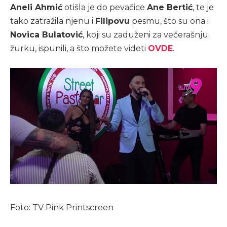
Aneli Ahmić
otišla je do pevačice
Ane Bertić
, te je
tako zatražila njenu i
Filipovu
pesmu, što su ona i
Novica Bulatović
, koji su zaduženi za večerašnju
žurku, ispunili, a što možete videti
OVDE
.
Foto: TV Pink Printscreen