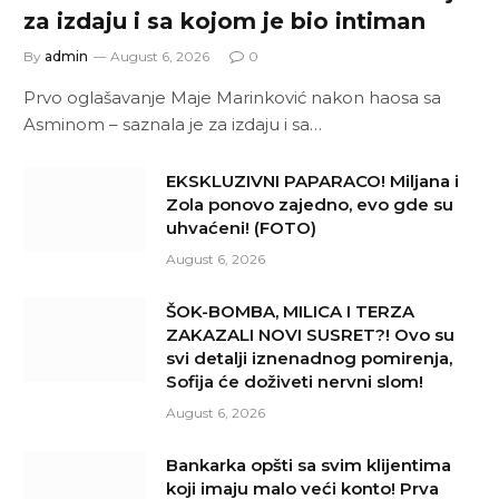
za izdaju i sa kojom je bio intiman
By
admin
August 6, 2026
0
Prvo oglašavanje Maje Marinković nakon haosa sa
Asminom – saznala je za izdaju i sa…
EKSKLUZIVNI PAPARACO! Miljana i
Zola ponovo zajedno, evo gde su
uhvaćeni! (FOTO)
August 6, 2026
ŠOK-BOMBA, MILICA I TERZA
ZAKAZALI NOVI SUSRET?! Ovo su
svi detalji iznenadnog pomirenja,
Sofija će doživeti nervni slom!
August 6, 2026
Bankarka opšti sa svim klijentima
koji imaju malo veći konto! Prva