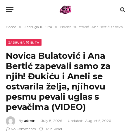
Home
»
Zadruga 10 Elita
»
Novica Bulatović i Ana Bertić zapevali samo za njih! Đukiću i Aneli se ostvarila želja, njihovu pesmu pevali uglas s pevačima (VIDEO)
ZADRUGA 10 ELITA
Novica Bulatović i Ana
Bertić zapevali samo za
njih! Đukiću i Aneli se
ostvarila želja, njihovu
pesmu pevali uglas s
pevačima (VIDEO)
By
admin
July 8, 2026
Updated:
August 5, 2026
No Comments
1 Min Read