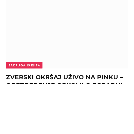
ZADRUGA 10 ELITA
ZVERSKI OKRŠAJ UŽIVO NA PINKU –
OBEZBEĐENJE OPKOLILO ZGRADU!
Učesnik “Elite” brutalno napadnut u
programu, voditelj prekinuo emisiju!
By
admin
August 6, 2026
0
ZVERSKI OKRŠAJ UŽIVO NA PINKU –
OBEZBEĐENJE OPKOLILO ZGRADU! Učesnik “Elite”