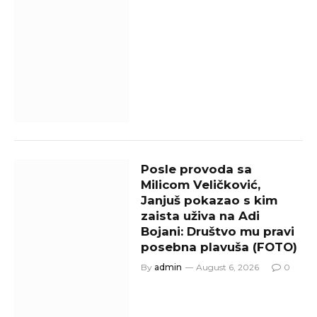
Posle provoda sa
Milicom Veličković,
Janjuš pokazao s kim
zaista uživa na Adi
Bojani: Društvo mu pravi
posebna plavuša (FOTO)
By
admin
August 6, 2026
0