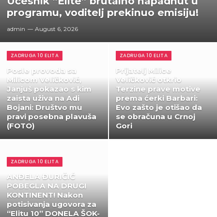
Učesnik “Elite” brutalno napadnut u
programu, voditelj prekinuo emisiju!
admin
August 6, 2026
ZADRUGA 10 ELITA
ZADRUGA 10 ELITA
Posle provoda sa
Prijatelj Milice
Milicom Veličković,
Veličković otkrio
Janjuš pokazao s kim
Terzine prave motive
zaista uživa na Adi
prema ćerki Barbari:
Bojani: Društvo mu
Evo zašto je otišao da
pravi posebna plavuša
se obračuna u Crnoj
(FOTO)
Gori
ZADRUGA 10 ELITA
ANĐELA ĐURIČIĆ
POBEGLA NA DRUGI
KONTINENT! Nakon
potisivanja ugovora za
“Elitu 10” DONELA ŠOK-