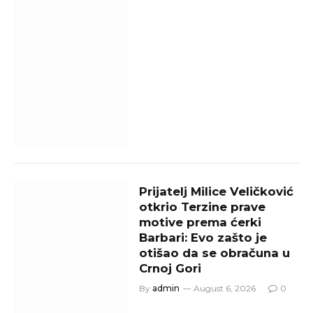
Prijatelj Milice Veličković
otkrio Terzine prave
motive prema ćerki
Barbari: Evo zašto je
otišao da se obračuna u
Crnoj Gori
By
admin
August 6, 2026
0