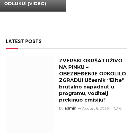
ODLUKU! (VIDEO)
LATEST POSTS
ZVERSKI OKRŠAJ UŽIVO
NA PINKU –
OBEZBEĐENJE OPKOLILO
ZGRADU! Učesnik “Elite”
brutalno napadnut u
programu, voditelj
prekinuo emisiju!
By
admin
August 6, 2026
0