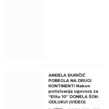
ANĐELA ĐURIČIĆ
POBEGLA NA DRUGI
KONTINENT! Nakon
potisivanja ugovora za
“Elitu 10” DONELA ŠOK-
ODLUKU! (VIDEO)
By
admin
August 6, 2026
0