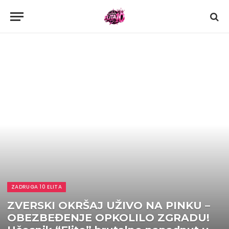
ZADRUGA 10 ELITA
ZVERSKI OKRŠAJ UŽIVO NA PINKU –
OBEZBEĐENJE OPKOLILO ZGRADU!