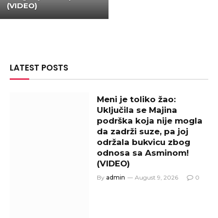
(VIDEO)
LATEST POSTS
Meni je toliko žao:
Uključila se Majina
podrška koja nije mogla
da zadrži suze, pa joj
održala bukvicu zbog
odnosa sa Asminom!
(VIDEO)
By
admin
August 9, 2026
0