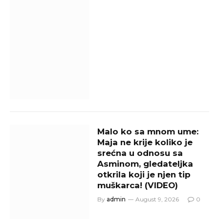
Malo ko sa mnom ume:
Maja ne krije koliko je
srećna u odnosu sa
Asminom, gledateljka
otkrila koji je njen tip
muškarca! (VIDEO)
By
admin
August 9, 2026
0