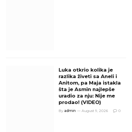
Luka otkrio kolika je
razlika živeti sa Aneli i
Anitom, pa Maja istakla
šta je Asmin najlepše
uradio za nju: Nije me
prodao! (VIDEO)
By
admin
August 9, 2026
0