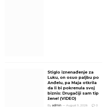
Stiglo iznenađenje za
Luku, on osuo paljbu po
Anđelu, pa Maja otkrila
da li bi pokrenula svoj
biznis: Drugačiji sam tip
žene! (VIDEO)
By
admin
August 9, 2026
0