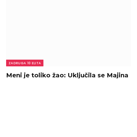
ZADRUGA 10 ELITA
Meni je toliko žao: Uključila se Majina
podrška koja nije mogla da zadrži
suze, pa joj održala bukvicu zbog
odnosa sa Asminom! (VIDEO)
By
admin
August 9, 2026
0
U novom izdanju emisije ”Narod pita”, Maja i Luka bez
ustručavanja odgovaraju na sva pitanja…