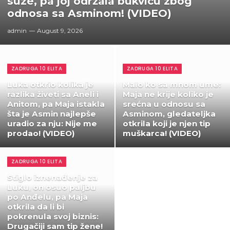
suze, pa joj održala bukvicu zbog
odnosa sa Asminom! (VIDEO)
admin
August 9, 2026
ZADRUGA 10 ELITA
ZADRUGA 10 ELITA
Luka otkrio kolika je
Malo ko sa mnom ume:
razlika živeti sa Aneli i
Maja ne krije koliko je
Anitom, pa Maja istakla
srećna u odnosu sa
šta je Asmin najlepše
Asminom, gledateljka
uradio za nju: Nije me
otkrila koji je njen tip
prodao! (VIDEO)
muškarca! (VIDEO)
ZADRUGA 10 ELITA
Stiglo iznenađenje za
Luku, on osuo paljbu
po Anđelu, pa Maja
otkrila da li bi
pokrenula svoj biznis:
Drugačiji sam tip žene!