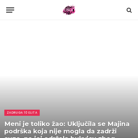
ZADRUGA 10 ELITA
Meni je toliko žao: Uključila se Majina
podrška koja nije mogla da zadrži