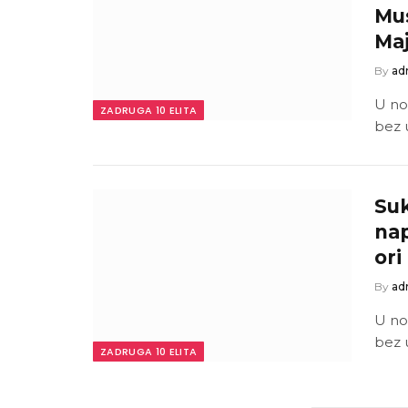
Mus
Ma
By
ad
U no
ZADRUGA 10 ELITA
bez 
Suk
nap
ori
By
ad
U no
bez 
ZADRUGA 10 ELITA