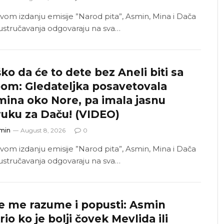
vom izdanju emisije ”Narod pita”, Asmin, Mina i Dača
ustručavanja odgovaraju na sva…
ko da će to dete bez Aneli biti sa
om: Gledateljka posavetovala
ina oko Nore, pa imala jasnu
uku za Daču! (VIDEO)
min
August 8, 2026
0
vom izdanju emisije ”Narod pita”, Asmin, Mina i Dača
ustručavanja odgovaraju na sva…
e me razume i popusti: Asmin
rio ko je bolji čovek Mevlida ili