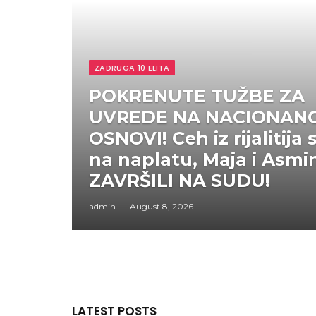
ZADRUGA 10 ELITA
POKRENUTE TUŽBE ZA
UVREDE NA NACIONAN
OSNOVI! Ceh iz rijalitija 
na naplatu, Maja i Asmi
ZAVRŠILI NA SUDU!
admin
August 8, 2026
LATEST POSTS