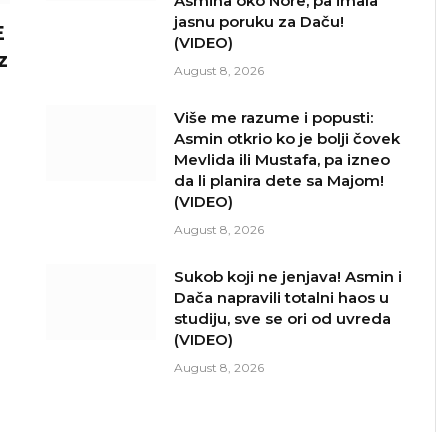
Asmina oko Nore, pa imala
jasnu poruku za Daču!
E
(VIDEO)
z
August 8, 2026
Više me razume i popusti:
Asmin otkrio ko je bolji čovek
Mevlida ili Mustafa, pa izneo
da li planira dete sa Majom!
(VIDEO)
a
August 8, 2026
Sukob koji ne jenjava! Asmin i
Dača napravili totalni haos u
studiju, sve se ori od uvreda
(VIDEO)
August 8, 2026