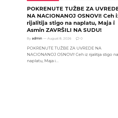
POKRENUTE TUŽBE ZA UVRED
NA NACIONANOJ OSNOVI! Ceh i
rijalitija stigo na naplatu, Maja i
Asmin ZAVRŠILI NA SUDU!
By
admin
August 8, 2026
0
POKRENUTE TUŽBE ZA UVREDE NA
NACIONANOJ OSNOVI! Ceh iz rijalitija stigo n
naplatu, Maja i…