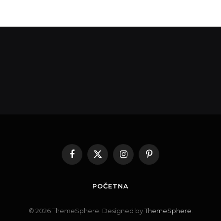
Facebook
X
Instagram
Pinterest
(Twitter)
POČETNA
© 2026 ThemeSphere. Designed by
ThemeSphere
.