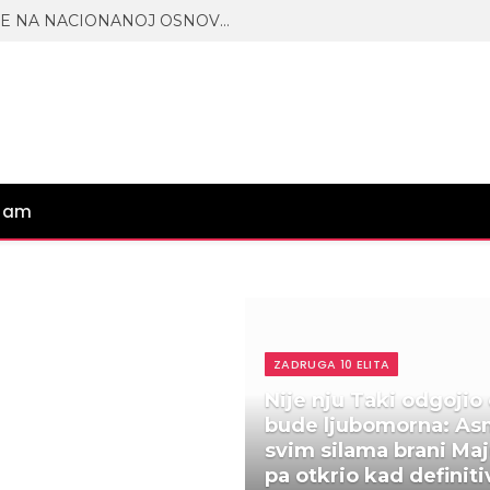
POKRENUTE TUŽBE ZA UVREDE NA NACIONANOJ OSNOVI! Ceh iz rijalitija stigo na naplatu, Maja i Asmin ZAVRŠILI NA SUDU!
gram
ZADRUGA 10 ELITA
Nije nju Taki odgojio
bude ljubomorna: As
svim silama brani Maj
pa otkrio kad definit