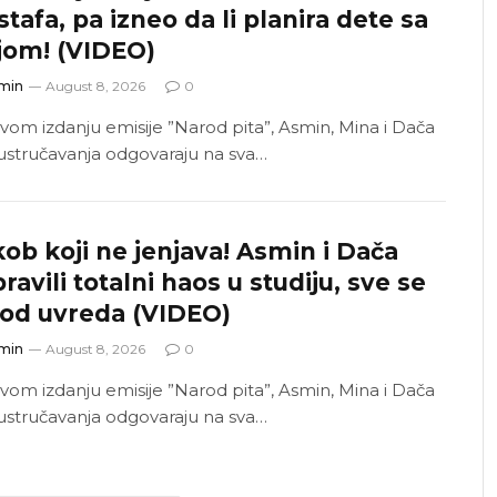
tafa, pa izneo da li planira dete sa
jom! (VIDEO)
min
August 8, 2026
0
vom izdanju emisije ”Narod pita”, Asmin, Mina i Dača
ustručavanja odgovaraju na sva…
ob koji ne jenjava! Asmin i Dača
ravili totalni haos u studiju, sve se
 od uvreda (VIDEO)
min
August 8, 2026
0
vom izdanju emisije ”Narod pita”, Asmin, Mina i Dača
ustručavanja odgovaraju na sva…