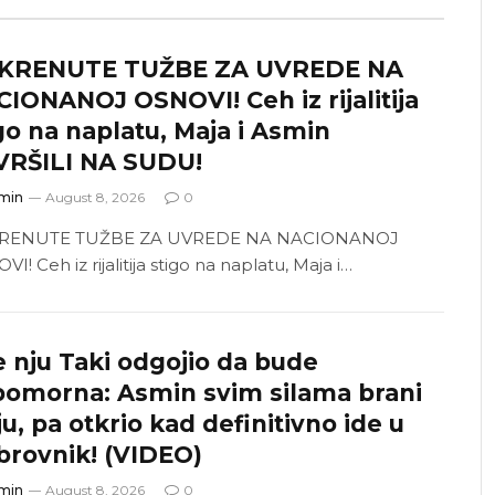
KRENUTE TUŽBE ZA UVREDE NA
IONANOJ OSNOVI! Ceh iz rijalitija
go na naplatu, Maja i Asmin
VRŠILI NA SUDU!
min
August 8, 2026
0
RENUTE TUŽBE ZA UVREDE NA NACIONANOJ
I! Ceh iz rijalitija stigo na naplatu, Maja i…
e nju Taki odgojio da bude
bomorna: Asmin svim silama brani
u, pa otkrio kad definitivno ide u
rovnik! (VIDEO)
min
August 8, 2026
0