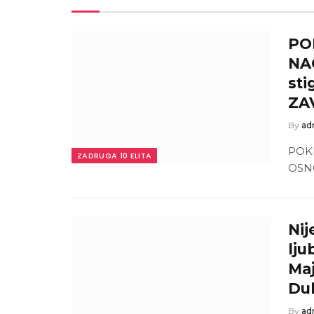
PO
NAC
sti
ZA
By
ad
POK
ZADRUGA 10 ELITA
OSNOV
Nij
lju
Maj
Dub
By
ad