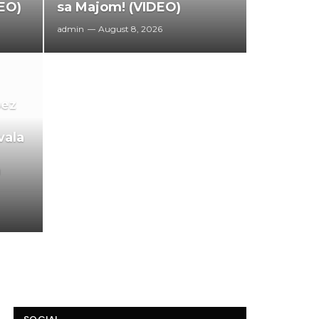
DEO)
sa Majom! (VIDEO)
admin
August 8, 2026
bez
vala
a