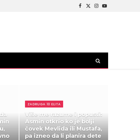
Facebook
X
Instagram
YouTube
(Twitter)
ZADRUGA 10 ELITA
 da
Više me razume i popusti:
min
Asmin otkrio ko je bolji
u,
čovek Mevlida ili Mustafa,
ivno
pa izneo da li planira dete