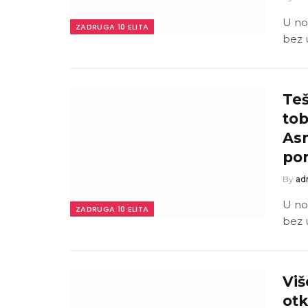
U no
ZADRUGA 10 ELITA
bez 
Teš
tob
Asm
por
By
ad
U no
ZADRUGA 10 ELITA
bez 
Viš
otk