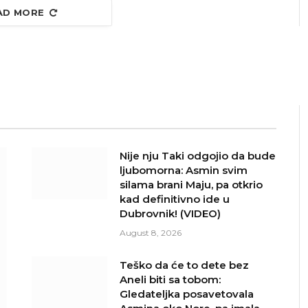
AD MORE
Nije nju Taki odgojio da bude
ljubomorna: Asmin svim
silama brani Maju, pa otkrio
kad definitivno ide u
Dubrovnik! (VIDEO)
August 8, 2026
Teško da će to dete bez
Aneli biti sa tobom:
Gledateljka posavetovala