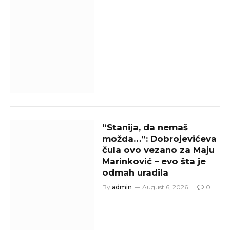
“Stanija, da nemaš
možda…”: Dobrojevićeva
čula ovo vezano za Maju
Marinković – evo šta je
odmah uradila
By
admin
August 6, 2026
0