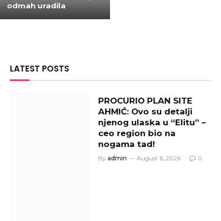
odmah uradila
LATEST POSTS
PROCURIO PLAN SITE
AHMIĆ: Ovo su detalji
njenog ulaska u “Elitu” –
ceo region bio na
nogama tad!
By
admin
August 6, 2026
0