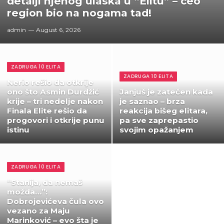
detalji njenog ulaska u “Elitu” – ceo
region bio na nogama tad!
admin
August 6, 2026
ZADRUGA 10 ELITA
ZADRUGA 10 ELITA
Nerio rešio da otkrije
ono što Asmin Durdžić
Janjuš je zatečen kada
krije – tri nedelje nakon
je saznao – brza
Finala Elite rešio da
reakcija bišeg elitara,
progovori i otkrije punu
pa sve zaprepastio
istinu
svojim opažanjem
ZADRUGA 10 ELITA
“Stanija, da nemaš
možda…”:
Dobrojevićeva čula ovo
vezano za Maju
Marinković – evo šta je