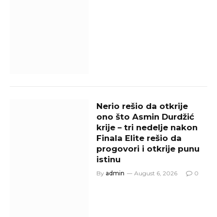
Nerio rešio da otkrije
ono što Asmin Durdžić
krije – tri nedelje nakon
Finala Elite rešio da
progovori i otkrije punu
istinu
By
admin
August 6, 2026
0