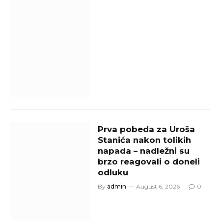
Prva pobeda za Uroša
Stanića nakon tolikih
napada – nadležni su
brzo reagovali o doneli
odluku
By
admin
August 6, 2026
0