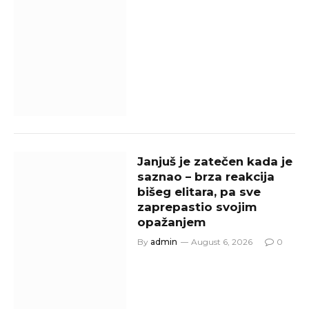
Janjuš je zatečen kada je
saznao – brza reakcija
bišeg elitara, pa sve
zaprepastio svojim
opažanjem
By
admin
August 6, 2026
0