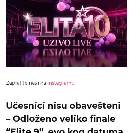
Zapratite nas i na
Instagramu
Učesnici nisu obavešteni
– Odloženo veliko finale
“Elite 9”, evo kog datuma