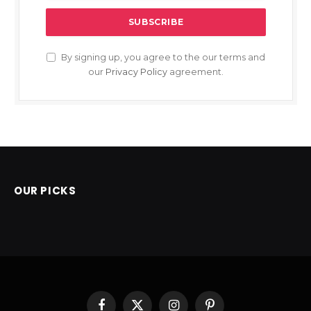
By signing up, you agree to the our terms and
our
Privacy Policy
agreement.
OUR PICKS
Facebook
X
Instagram
Pinterest