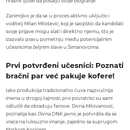
hrabre ljude da pošalju svoje biografije.
Zanimljivo je da se u proces aktivno uključio i
voditelj Milan Milošević, koji je saopštio da kandidati
svoje prijave mogu slati i direktno njemu, što je
izazvalo pravu pometnju među potencijalnim
učesnicima željnim slave u Šimanovcima.
Prvi potvrđeni učesnici: Poznati
bračni par već pakuje kofere!
Iako produkcija tradicionalno čuva najzvučnija
imena u strogoj tajnosti, prvi povratnici su sami
odlučili da obraduju fanove. Divna Milovanović,
poznatija kao Divna DNK javno je potvrdila da se
vraća na luksuzno imanje, zajedno sa suprugom
Markom Kocićem.