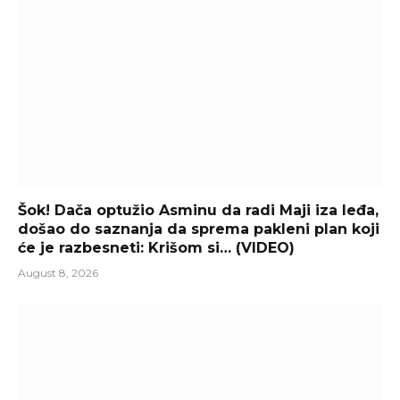
Šok! Dača optužio Asminu da radi Maji iza leđa,
došao do saznanja da sprema pakleni plan koji
će je razbesneti: Krišom si… (VIDEO)
August 8, 2026