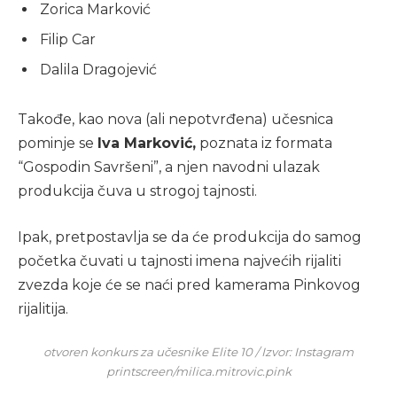
Zorica Marković
Filip Car
Dalila Dragojević
Takođe, kao nova (ali nepotvrđena) učesnica
pominje se
Iva Marković,
poznata iz formata
“Gospodin Savršeni”, a njen navodni ulazak
produkcija čuva u strogoj tajnosti.
Ipak, pretpostavlja se da će produkcija do samog
početka čuvati u tajnosti imena najvećih rijaliti
zvezda koje će se naći pred kamerama Pinkovog
rijalitija.
otvoren konkurs za učesnike Elite 10 / Izvor: Instagram
printscreen/milica.mitrovic.pink