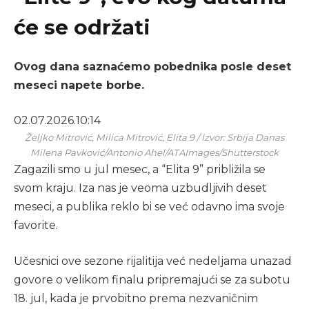
će se održati
Ovog dana saznaćemo pobednika posle deset
meseci napete borbe.
02.07.2026.
10:14
Željko Mitrović, Milica Mitrović, Elita 9 / Izvor: Srbija Danas
Milena Pavković/Antonio Ahel/ATAImages/Shutterstock
Zagazili smo u jul mesec, a “Elita 9” približila se
svom kraju. Iza nas je veoma uzbudljivih deset
meseci, a publika reklo bi se već odavno ima svoje
favorite.
Učesnici ove sezone rijalitija već nedeljama unazad
govore o velikom finalu pripremajući se za subotu
18. jul, kada je prvobitno prema nezvaničnim