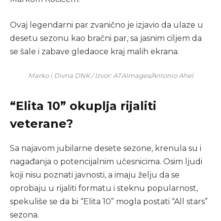
Ovaj legendarni par zvanično je izjavio da ulaze u
desetu sezonu kao bračni par, sa jasnim ciljem da
se šale i zabave gledaoce kraj malih ekrana.
Marko i Divna DNK / Izvor: ATAImages/Antonio Ahel
“Elita 10” okuplja rijaliti
veterane?
Sa najavom jubilarne desete sezone, krenula su i
nagađanja o potencijalnim učesnicima. Osim ljudi
koji nisu poznati javnosti, a imaju želju da se
oprobaju u rijaliti formatu i steknu popularnost,
spekuliše se da bi “Elita 10” mogla postati “All stars”
sezona.