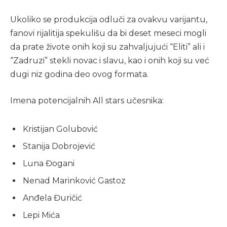
Ukoliko se produkcija odluči za ovakvu varijantu,
fanovi rijalitija spekulišu da bi deset meseci mogli
da prate živote onih koji su zahvaljujući “Eliti” ali i
“Zadruzi” stekli novac i slavu, kao i onih koji su već
dugi niz godina deo ovog formata.
Imena potencijalnih All stars učesnika:
Kristijan Golubović
Stanija Dobrojević
Luna Đogani
Nenad Marinković Gastoz
Anđela Đuričić
Lepi Mića