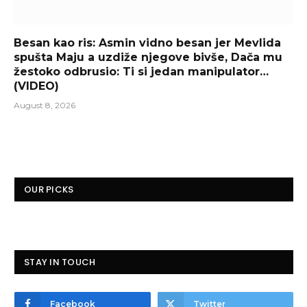
Besan kao ris: Asmin vidno besan jer Mevlida
spušta Maju a uzdiže njegove bivše, Dača mu
žestoko odbrusio: Ti si jedan manipulator…
(VIDEO)
August 8, 2026
OUR PICKS
STAY IN TOUCH
Facebook
Twitter