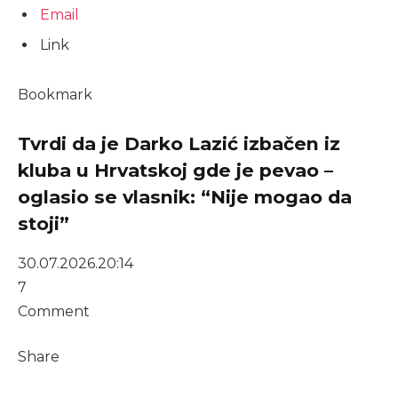
Email
Link
Bookmark
Tvrdi da je Darko Lazić izbačen iz
kluba u Hrvatskoj gde je pevao –
oglasio se vlasnik: “Nije mogao da
stoji”
30.07.2026.
20:14
7
Comment
Share