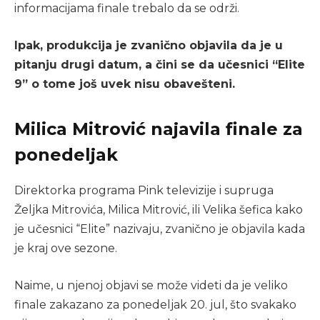
informacijama finale trebalo da se održi.
Ipak, produkcija je zvanično objavila da je u
pitanju drugi datum, a čini se da učesnici “Elite
9” o tome još uvek nisu obavešteni.
Milica Mitrović najavila finale za
ponedeljak
Direktorka programa Pink televizije i supruga
Željka Mitrovića, Milica Mitrović, ili Velika šefica kako
je učesnici “Elite” nazivaju, zvanično je objavila kada
je kraj ove sezone.
Naime, u njenoj objavi se može videti da je veliko
finale zakazano za ponedeljak 20. jul, što svakako