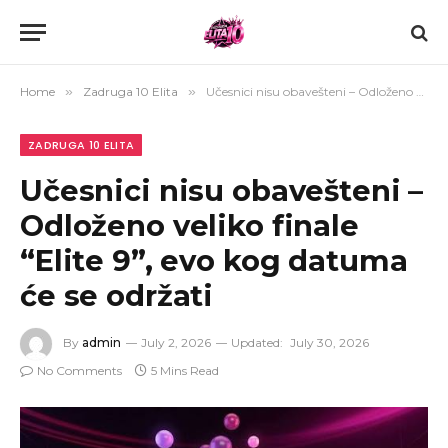
Home
»
Zadruga 10 Elita
»
Učesnici nisu obavešteni – Odloženo veliko finale “Elite 9”, evo kog datuma će se održati
ZADRUGA 10 ELITA
Učesnici nisu obavešteni –
Odloženo veliko finale
“Elite 9”, evo kog datuma
će se održati
By
admin
July 2, 2026
Updated:
July 30, 2026
No Comments
5 Mins Read