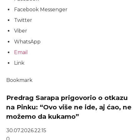
Facebook Messenger
Twitter
Viber
WhatsApp
Email
Link
Bookmark
Predrag Sarapa prigovorio o otkazu
na Pinku: “Ovo više ne ide, aj ćao, ne
možemo da kukamo”
30.07.2026.
22:15
0