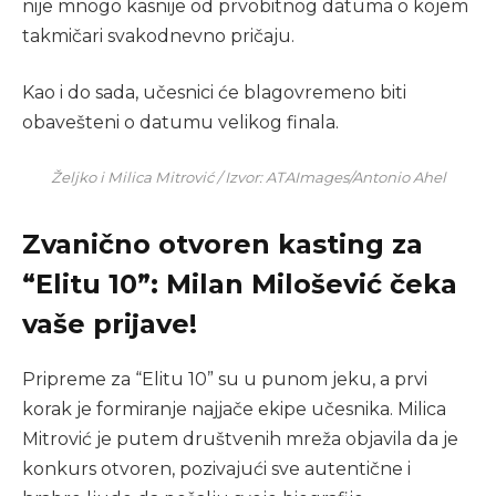
nije mnogo kasnije od prvobitnog datuma o kojem
takmičari svakodnevno pričaju.
Kao i do sada, učesnici će blagovremeno biti
obavešteni o datumu velikog finala.
Željko i Milica Mitrović / Izvor: ATAImages/Antonio Ahel
Zvanično otvoren kasting za
“Elitu 10”: Milan Milošević čeka
vaše prijave!
Pripreme za “Elitu 10” su u punom jeku, a prvi
korak je formiranje najjače ekipe učesnika. Milica
Mitrović je putem društvenih mreža objavila da je
konkurs otvoren, pozivajući sve autentične i