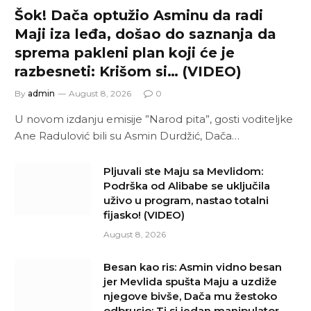
Šok! Dača optužio Asminu da radi
Maji iza leđa, došao do saznanja da
sprema pakleni plan koji će je
razbesneti: Krišom si… (VIDEO)
By
admin
August 8, 2026
0
U novom izdanju emisije ”Narod pita”, gosti voditeljke
Ane Radulović bili su Asmin Durdžić, Dača…
Pljuvali ste Maju sa Mevlidom:
Podrška od Alibabe se uključila
uživo u program, nastao totalni
fijasko! (VIDEO)
August 8, 2026
Besan kao ris: Asmin vidno besan
jer Mevlida spušta Maju a uzdiže
njegove bivše, Dača mu žestoko
odbrusio: Ti si jedan manipulator…