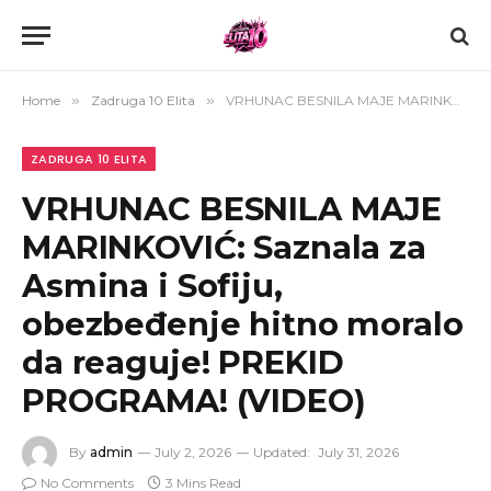
Home
»
Zadruga 10 Elita
»
VRHUNAC BESNILA MAJE MARINKOVIĆ: Saznala za Asmina i Sofiju, obezbeđenje hitno moralo da reaguje! PREKID PROGRAMA! (VIDEO)
ZADRUGA 10 ELITA
VRHUNAC BESNILA MAJE
MARINKOVIĆ: Saznala za
Asmina i Sofiju,
obezbeđenje hitno moralo
da reaguje! PREKID
PROGRAMA! (VIDEO)
By
admin
July 2, 2026
Updated:
July 31, 2026
No Comments
3 Mins Read