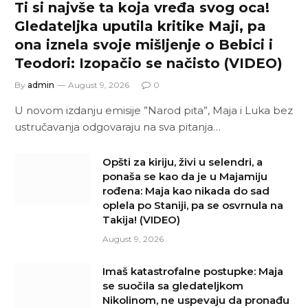
Ti si najvše ta koja vređa svog oca!
Gledateljka uputila kritike Maji, pa
ona iznela svoje mišljenje o Bebici i
Teodori: Izopačio se načisto (VIDEO)
By
admin
August 9, 2026
0
U novom izdanju emisije ”Narod pita”, Maja i Luka bez
ustručavanja odgovaraju na sva pitanja…
Opšti za kiriju, živi u selendri, a
ponaša se kao da je u Majamiju
rođena: Maja kao nikada do sad
oplela po Staniji, pa se osvrnula na
Takija! (VIDEO)
August 9, 2026
Imaš katastrofalne postupke: Maja
se suočila sa gledateljkom
Nikolinom, ne uspevaju da pronađu