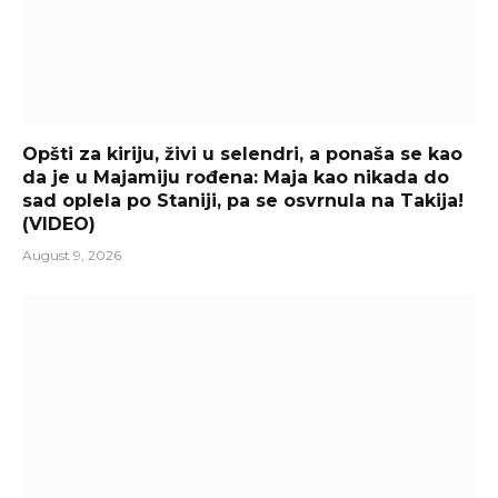
Opšti za kiriju, živi u selendri, a ponaša se kao
da je u Majamiju rođena: Maja kao nikada do
sad oplela po Staniji, pa se osvrnula na Takija!
(VIDEO)
August 9, 2026