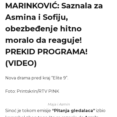
MARINKOVIĆ: Saznala za
Asmina i Sofiju,
obezbeđenje hitno
moralo da reaguje!
PREKID PROGRAMA!
(VIDEO)
Nova drama pred kraj “Elite 9”.
Foto: Printskrin/RTV PINK
Maja i Asmin
Sinoć je tokom emisije
“Pitanja gledalaca”
izbio