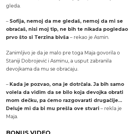
gleda.
–
Sofija, nemoj da me gledaš, nemoj da mi se
obraćaš, nisi moj tip, ne bih te nikada pogledao
prvo što si Terzina bivša
– rekao je Asmin.
Zanimljivo je da je malo pre toga Maja govorila o
Staniji Dobrojević i Asminu, a usput zabranila
devojkama da mu se obraćaju.
–
Kada je pozvao, ona je dotrčala. Ja bih samo
volela da vidim da se bilo koja devojka obrati
mom dečku, pa ćemo razgovarati drugačije…
Deluje mi da bi mu prešla ove stvari
– rekla je
Maja.
BONUS VIDEO