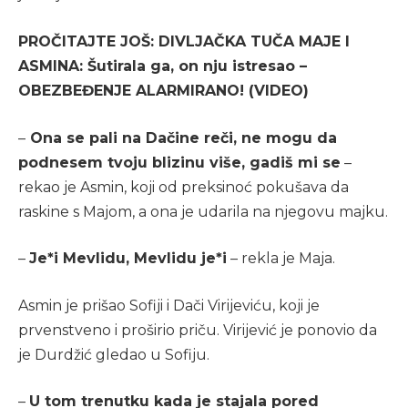
PROČITAJTE JOŠ: DIVLJAČKA TUČA MAJE I
ASMINA: Šutirala ga, on nju istresao –
OBEZBEĐENJE ALARMIRANO! (VIDEO)
–
Ona se pali na Dačine reči, ne mogu da
podnesem tvoju blizinu više, gadiš mi se
–
rekao je Asmin, koji od preksinoć pokušava da
raskine s Majom, a ona je udarila na njegovu majku.
–
Je*i Mevlidu, Mevlidu je*i
– rekla je Maja.
Asmin je prišao Sofiji i Dači Virijeviću, koji je
prvenstveno i proširio priču. Virijević je ponovio da
je Durdžić gledao u Sofiju.
–
U tom trenutku kada je stajala pored