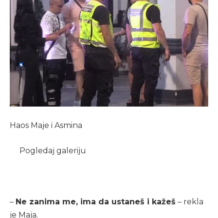
Haos Maje i Asmina
Pogledaj galeriju
–
Ne zanima me, ima da ustaneš i kažeš
– rekla
je Maja.