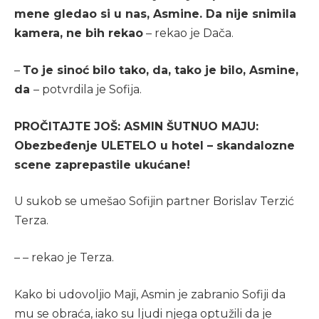
mene gledao si u nas, Asmine. Da nije snimila
kamera, ne bih rekao
– rekao je Dača.
–
To je sinoć bilo tako, da, tako je bilo, Asmine,
da
– potvrdila je Sofija.
PROČITAJTE JOŠ: ASMIN ŠUTNUO MAJU:
Obezbeđenje ULETELO u hotel – skandalozne
scene zaprepastile ukućane!
U sukob se umešao Sofijin partner Borislav Terzić
Terza.
– – rekao je Terza.
Kako bi udovoljio Maji, Asmin je zabranio Sofiji da
mu se obraća, iako su ljudi njega optužili da je