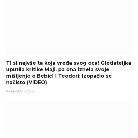
Ti si najvše ta koja vređa svog oca! Gledateljka
uputila kritike Maji, pa ona iznela svoje
mišljenje o Bebici i Teodori: Izopačio se
načisto (VIDEO)
August 9, 2026