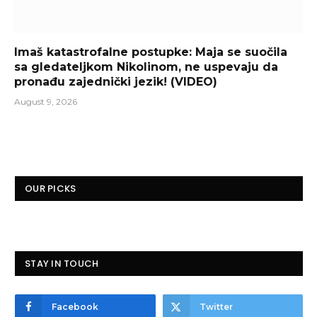
Imaš katastrofalne postupke: Maja se suočila
sa gledateljkom Nikolinom, ne uspevaju da
pronađu zajednički jezik! (VIDEO)
August 9, 2026
OUR PICKS
STAY IN TOUCH
Facebook
Twitter