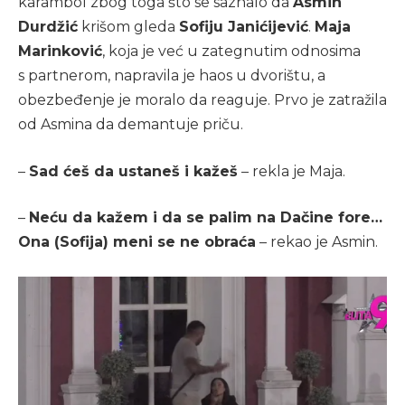
karambol zbog toga što se saznalo da
Asmin
Durdžić
krišom gleda
Sofiju Janićijević
.
Maja
Marinković
, koja je već u zategnutim odnosima
s partnerom, napravila je haos u dvorištu, a
obezbeđenje je moralo da reaguje. Prvo je zatražila
od Asmina da demantuje priču.
–
Sad ćeš da ustaneš i kažeš
– rekla je Maja.
–
Neću da kažem i da se palim na Dačine fore…
Ona (Sofija) meni se ne obraća
– rekao je Asmin.