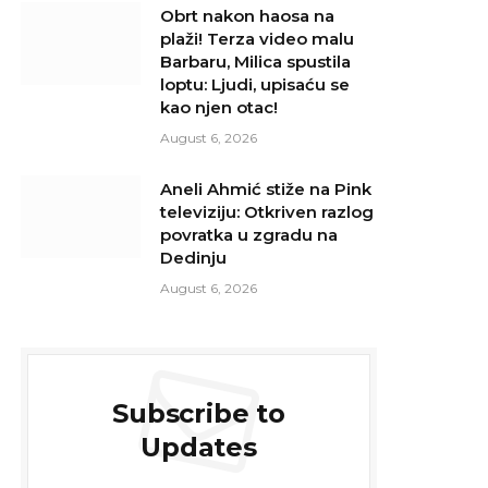
Obrt nakon haosa na
plaži! Terza video malu
Barbaru, Milica spustila
loptu: Ljudi, upisaću se
kao njen otac!
August 6, 2026
Aneli Ahmić stiže na Pink
televiziju: Otkriven razlog
povratka u zgradu na
Dedinju
August 6, 2026
Subscribe to
Updates