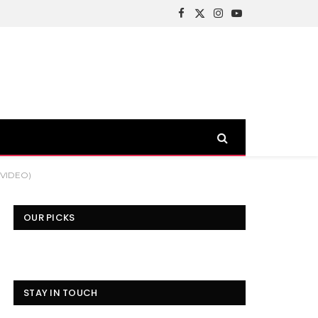
Facebook
X
Instagram
YouTube
(Twitter)
 (VIDEO)
OUR PICKS
STAY IN TOUCH