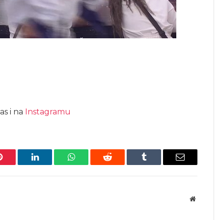
as i na
Instagramu
Pinterest
LinkedIn
WhatsApp
Reddit
Tumblr
Email
Website