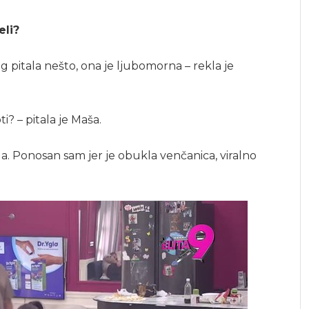
eli?
g pitala nešto, ona je ljubomorna – rekla je
i? – pitala je Maša.
žala. Ponosan sam jer je obukla venčanica, viralno