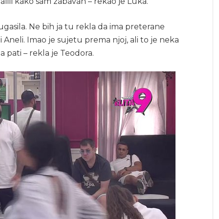
lili kako sam zabavan – rekao je Luka.
 ugasila. Ne bih ja tu rekla da ima preterane
i Aneli. Imao je sujetu prema njoj, ali to je neka
da pati – rekla je Teodora.