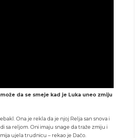
a može da se smeje kad je Luka uneo zmiju
ebakl. Ona je rekla da je njoj Relja san snova i
idi sa reljom. Oni imaju snage da traže zmiju i
mija ujela trudnicu – rekao je Dačo.