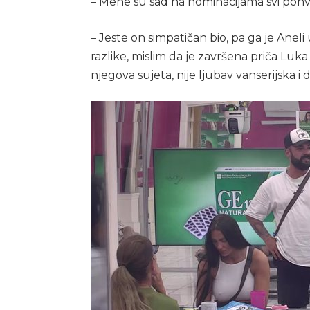
– Mene su sad na nominacijama svi pohva
– Jeste on simpatičan bio, pa ga je Aneli
razlike, mislim da je završena priča Luka 
njegova sujeta, nije ljubav vanserijska i 