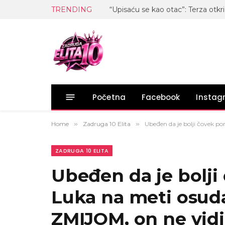
TRENDING
Početna
Facebook
Insta
Home
»
Zadruga 10 Elita
»
Ubeđen da je bolji čovek p
ZADRUGA 10 ELITA
Ubeđen da je bolji
Luka na meti osud
ZMIJOM, on ne vidi