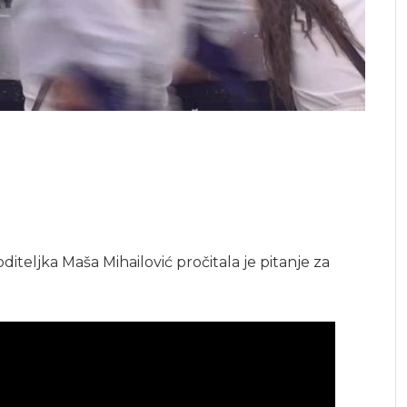
oditeljka Maša Mihailović pročitala je pitanje za