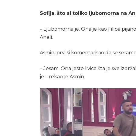
Sofija, što si toliko ljubomorna na An
– Ljubomorna je. Ona je kao Filipa pijano
Aneli.
Asmin, prvi si komentarisao da se seramot
– Jesam. Ona jeste livica šta je sve izdr
je – rekao je Asmin.