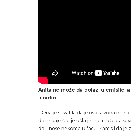
Anita ne može da dolazi u emisije, 
u radio.
– Ona je shvatila da je ova sezona njen d
da se kaje što je ušla jer ne može da sev
da unose nekome u facu. Zamisli da je z