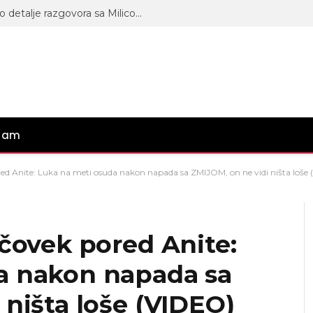
“Upisaću se kao otac”: Terza otkrio detalje razgovora sa Milicom – “Nakon sukoba, posle sat vremena je došla kod mene…”
gram
ored Anite: Luka na meti osuda nakon napada sa ZMIJOM, on ne vidi ništa loše
 čovek pored Anite:
a nakon napada sa
 ništa loše (VIDEO)