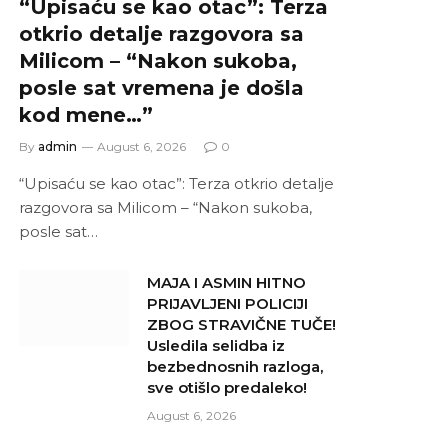
“Upisaću se kao otac”: Terza
otkrio detalje razgovora sa
Milicom – “Nakon sukoba,
posle sat vremena je došla
kod mene…”
By
admin
August 6, 2026
0
“Upisaću se kao otac”: Terza otkrio detalje
razgovora sa Milicom – “Nakon sukoba,
posle sat…
MAJA I ASMIN HITNO
PRIJAVLJENI POLICIJI
ZBOG STRAVIČNE TUČE!
Usledila selidba iz
bezbednosnih razloga,
sve otišlo predaleko!
August 6, 2026