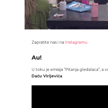
Zapratite nas i na
Instagramu
Au!
U toku je emisija “Pitanja gledalaca”, a v
Daču Virijevića
.