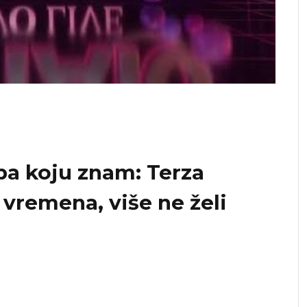
oba koju znam: Terza
 vremena, više ne želi