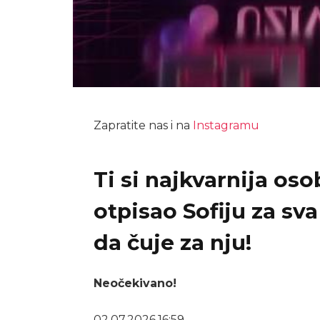
Zapratite nas i na
Instagramu
Ti si najkvarnija os
otpisao Sofiju za sva
da čuje za nju!
Neočekivano!
02.07.2026.
16:59