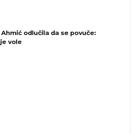
 Ahmić odlučila da se povuče:
je vole