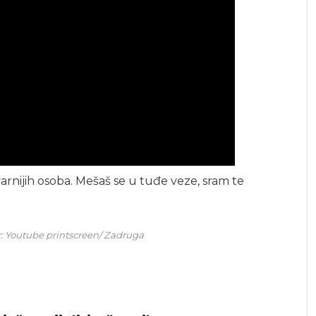
kvarnijih osoba. Mešaš se u tuđe veze, sram te
vor: Youtube printscreen/ Zadruga