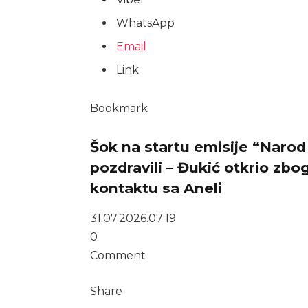
WhatsApp
Email
Link
Bookmark
Šok na startu emisije “Narod p
pozdravili – Đukić otkrio zb
kontaktu sa Aneli
31.07.2026.
07:19
0
Comment
Share