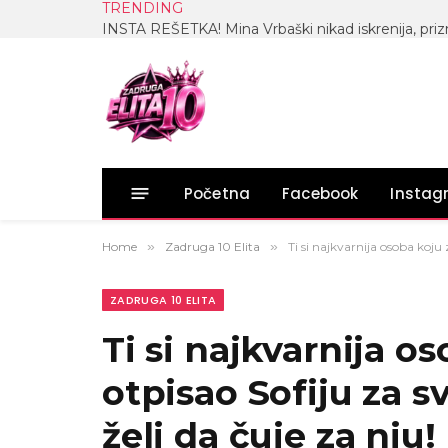
TRENDING
Početna
Facebook
Insta
Home
»
Zadruga 10 Elita
»
Ti si najkvarnija osoba koju
ZADRUGA 10 ELITA
Ti si najkvarnija o
otpisao Sofiju za s
želi da čuje za nju!