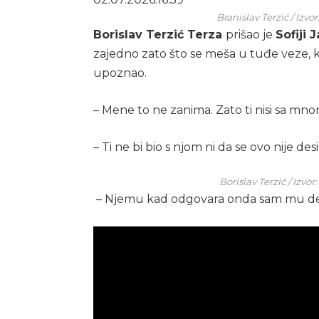
Branislav Terzić / Izv
Borislav Terzić Terza
prišao je
Sofiji 
zajedno zato što se meša u tuđe veze, ka
upoznao.
– Mene to ne zanima. Zato ti nisi sa mnom
– Ti ne bi bio s njom ni da se ovo nije des
Borislav Terzić / Izvo
– Njemu kad odgovara onda sam mu devoj