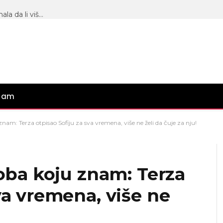
INSTA REŠETKA! Mina Vrbaški nikad iskrenija, priznala da li više voli Viktora od Mensura, pa otkrila šta će uraditi sa prstenom Aneli Ahmić (VIDEO)
gram
 znam: Terza otpisao Sofiju za sva vremena, više ne želi da čuje za nju!
soba koju znam: Terza
va vremena, više ne