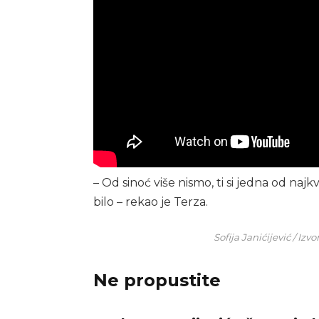
– Od sinoć više nismo, ti si jedna od naj
bilo – rekao je Terza.
Sofija Janićijević / Iz
Ne propustite