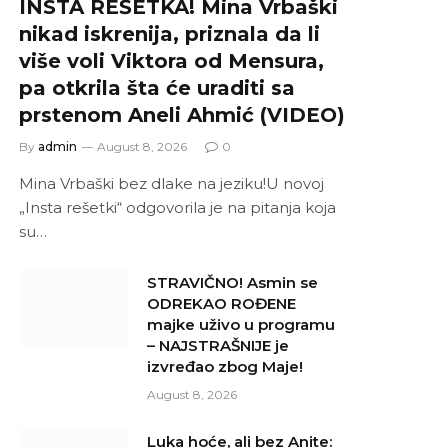
INSTA REŠETKA! Mina Vrbaški
nikad iskrenija, priznala da li
više voli Viktora od Mensura,
pa otkrila šta će uraditi sa
prstenom Aneli Ahmić (VIDEO)
By
admin
August 8, 2026
0
Mina Vrbaški bez dlake na jeziku!U novoj
„Insta rešetki“ odgovorila je na pitanja koja
su…
STRAVIČNO! Asmin se
ODREKAO ROĐENE
majke uživo u programu
– NAJSTRAŠNIJE je
izvređao zbog Maje!
August 8, 2026
Luka hoće, ali bez Anite: