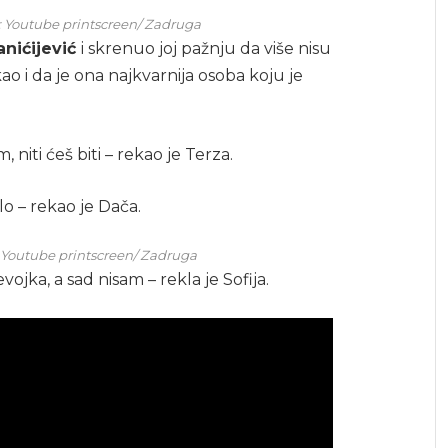
or: Youtube printscreen/ Zadruga
Janićijević
i skrenuo joj pažnju da više nisu
o i da je ona najkvarnija osoba koju je
, niti ćeš biti – rekao je Terza.
ilo – rekao je Dača.
r: Youtube printscreen/ Zadruga
ka, a sad nisam – rekla je Sofija.