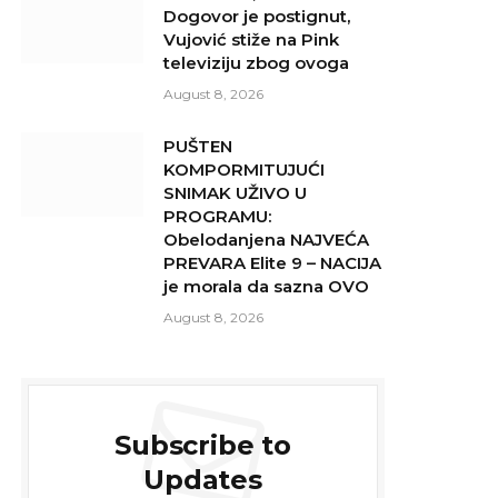
Dogovor je postignut,
Vujović stiže na Pink
televiziju zbog ovoga
August 8, 2026
PUŠTEN
KOMPORMITUJUĆI
SNIMAK UŽIVO U
PROGRAMU:
Obelodanjena NAJVEĆA
PREVARA Elite 9 – NACIJA
je morala da sazna OVO
August 8, 2026
Subscribe to
Updates