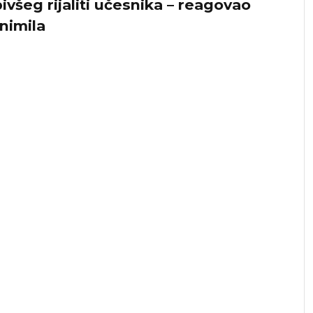
všeg rijaliti učesnika – reagovao
nimila