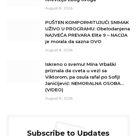
August 8, 2026
PUŠTEN KOMPORMITUJUĆI SNIMAK
UŽIVO U PROGRAMU: Obelodanjena
NAJVEĆA PREVARA Elite 9 – NACIJA
je morala da sazna OVO
August 8, 2026
Iskreno o svemu! Mina Vrbaški
priznala da cveta u vezi sa
Viktorom, pa osula rafal po Sofiji
Janićijević: NEMORALNA OSOBA…
(VIDEO)
August 8, 2026
Subscribe to Updates