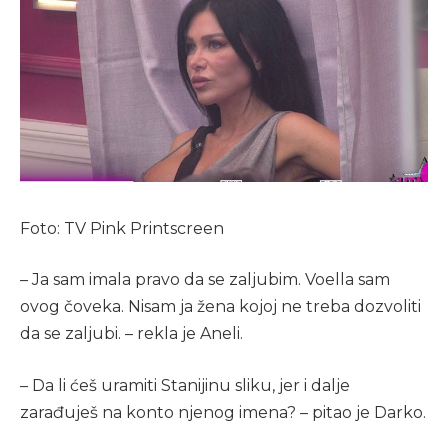
Foto: TV Pink Printscreen
– Ja sam imala pravo da se zaljubim. Voella sam
ovog čoveka. Nisam ja žena kojoj ne treba dozvoliti
da se zaljubi. – rekla je Aneli.
– Da li ćeš uramiti Stanijinu sliku, jer i dalje
zarađuješ na konto njenog imena? – pitao je Darko.