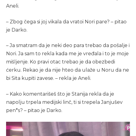
Aneli.
– Zbog čega si joj vikala da vratoi Nori pare? – pitao
je Darko.
– Ja smatram da je neki deo para trebao da pošalje i
Nori. Ja sam to rekla kada me je vređala i to je moje
mišljenje. Ko pravi otac trebao je da obezbedi
ćerku. Rekao je da nije hteo da ulaže u Noru da ne
bi Sita kupiti zavese. – rekla je Aneli.
– Kako komentarišeš što je Stanija rekla da je
napolju trpela medijski linč, ti si trepela Janjušev
pen*s? – pitao je Darko.