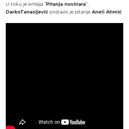
U toku je emisija ”
Pitanja novinara
”,
Darko
Tanasijević
postavio je pitanje
Aneli Ahmić
.