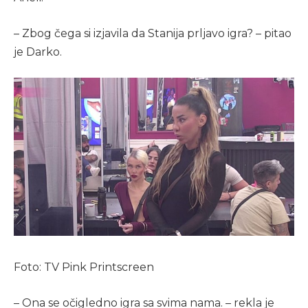
– Zbog čega si izjavila da Stanija prljavo igra? – pitao
je Darko.
Foto: TV Pink Printscreen
– Ona se očigledno igra sa svima nama. – rekla je