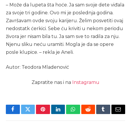
– Može da lupeta šta hoće. Ja sam svoje dete viđala
za svoje tri godine. Ovo mi je poslednja godina.
Završavam ovde svoju karijeru. Želim posvetiti ovaj
nedostatk ćerkici. Sebe ću kriviti u nekom periodu
živora jer nisam bila tu. Ja sam sve to radila za nju.
Njenu sliku neću uramiti. Mogla je da se opere
posle klupice. – rekla je Aneli.
Autor: Teodora Mladenović
Zapratite nas i na
Instagramu
Facebook
Twitter
Pinterest
LinkedIn
WhatsApp
Reddit
Tumblr
Email