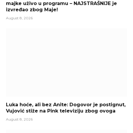
majke uživo u programu – NAJSTRAŠNIJE je
izvređao zbog Maje!
August 8, 2026
Luka hoće, ali bez Anite: Dogovor je postignut,
Vujović stiže na Pink televiziju zbog ovoga
August 8, 2026