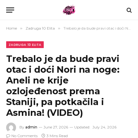
Home
»
Zadruga 10 Elita
»
Trebalo je da bude pravi otac i doći Nori na noge: Aneli ne krije ozlojeđenost prema Staniji, pa potkačila i Asmina! (VIDEO)
ZADRUGA 10 ELITA
Trebalo je da bude pravi
otac i doći Nori na noge:
Aneli ne krije
ozlojeđenost prema
Staniji, pa potkačila i
Asmina! (VIDEO)
By
admin
June 27, 2026
Updated:
July 24, 2026
No Comments
3 Mins Read