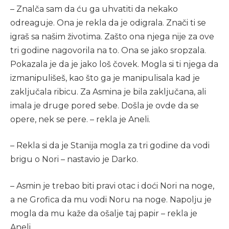
– Znalča sam da ću ga uhvatiti da nekako
odreaguje. Ona je rekla da je odigrala. Znači ti se
igraš sa našim životima. Zašto ona njega nije za ove
tri godine nagovorila na to. Ona se jako sropzala.
Pokazala je da je jako loš čovek. Mogla si ti njega da
izmanipulišeš, kao što ga je manipulisala kad je
zaključala ribicu. Za Asmina je bila zaključana, ali
imala je druge pored sebe. Došla je ovde da se
opere, nek se pere. – rekla je Aneli.
– Rekla si da je Stanija mogla za tri godine da vodi
brigu o Nori – nastavio je Darko.
– Asmin je trebao biti pravi otac i doći Nori na noge,
a ne Grofica da mu vodi Noru na noge. Napolju je
mogla da mu kaže da ošalje taj papir – rekla je
Aneli.