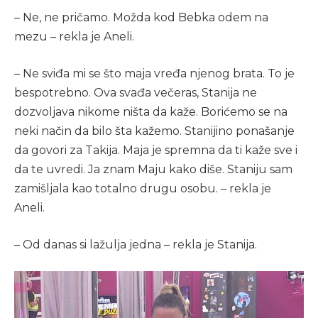
– Ne, ne pričamo. Možda kod Bebka odem na
mezu – rekla je Aneli.
– Ne sviđa mi se što maja vređa njenog brata. To je
bespotrebno. Ova svađa večeras, Stanija ne
dozvoljava nikome ništa da kaže. Borićemo se na
neki način da bilo šta kažemo. Stanijino ponašanje
da govori za Takija. Maja je spremna da ti kaže sve i
da te uvredi. Ja znam Maju kako diše. Staniju sam
zamišljala kao totalno drugu osobu. – rekla je
Aneli.
– Od danas si lažulja jedna – rekla je Stanija.