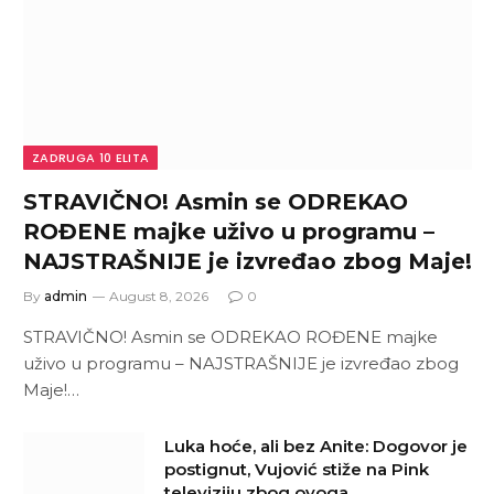
ZADRUGA 10 ELITA
STRAVIČNO! Asmin se ODREKAO
ROĐENE majke uživo u programu –
NAJSTRAŠNIJE je izvređao zbog Maje!
By
admin
August 8, 2026
0
STRAVIČNO! Asmin se ODREKAO ROĐENE majke
uživo u programu – NAJSTRAŠNIJE je izvređao zbog
Maje!…
Luka hoće, ali bez Anite: Dogovor je
postignut, Vujović stiže na Pink
televiziju zbog ovoga