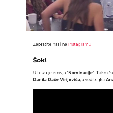
Zapratite nas i na
Instagramu
Šok!
U toku je emisija “
Nominacije
“. Takmič
Danila Dače Virijevića
, a voditeljka
Ana