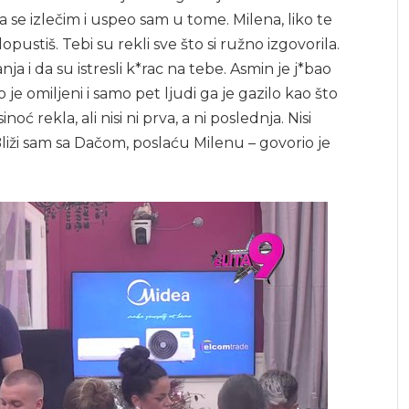
a se izlečim i uspeo sam u tome. Milena, liko te
dopustiš. Tebi su rekli sve što si ružno izgovorila.
a i da su istresli k*rac na tebe. Asmin je j*bao
 je omiljeni i samo pet ljudi ga je gazilo kao što
noć rekla, ali nisi ni prva, a ni poslednja. Nisi
Bliži sam sa Dačom, poslaću Milenu – govorio je