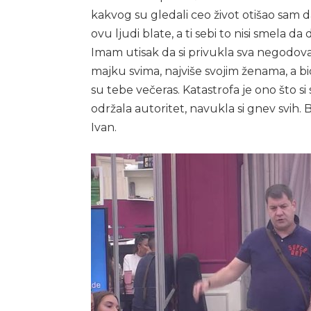
kakvog su gledali ceo život otišao sam d
ovu ljudi blate, a ti sebi to nisi smela da 
Imam utisak da si privukla sva negodovanj
majku svima, najviše svojim ženama, a bio
su tebe večeras. Katastrofa je ono što si si
održala autoritet, navukla si gnev svih. 
Ivan.