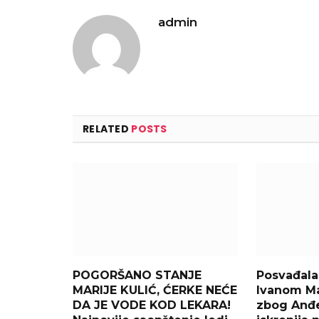
admin
RELATED
POSTS
POGORŠANO STANJE
Posvađala
MARIJE KULIĆ, ĆERKE NEĆE
Ivanom M
DA JE VODE KOD LEKARA!
zbog Anđe