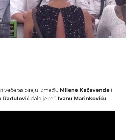
ari večeras biraju između
Milene Kačavende
i
 Radulović
dala je reč
Ivanu Marinkoviću
.