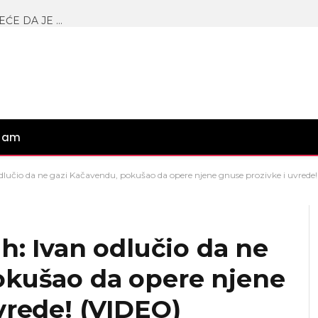
POGORŠANO STANJE MARIJE KULIĆ, ĆERKE NEĆE DA JE VODE KOD LEKARA! Najnovije saopštenje ledi krv u žilama, Miljanina majka jedva hoda!
gram
odlučio da ne gazi Kačavendu, pokušao da opere njene gnuse prozivke i uvrede
h: Ivan odlučio da ne
okušao da opere njene
vrede! (VIDEO)