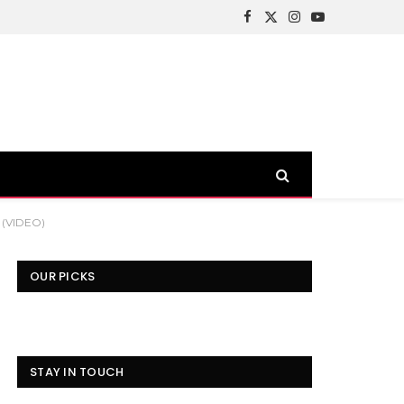
Facebook
X
Instagram
YouTube
(Twitter)
! (VIDEO)
OUR PICKS
STAY IN TOUCH