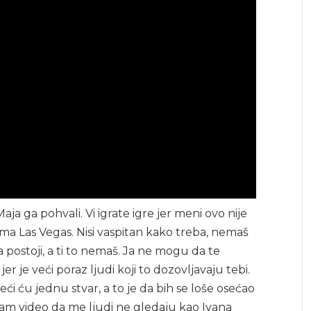
ja ga pohvali. Vi igrate igre jer meni ovo nije
ima Las Vegas. Nisi vaspitan kako treba, nemaš
 postoji, a ti to nemaš. Ja ne mogu da te
r je veći poraz ljudi koji to dozovljavaju tebi.
 ću jednu stvar, a to je da bih se loše osećao
am video da me ljudi ne gledaju kao Ivana