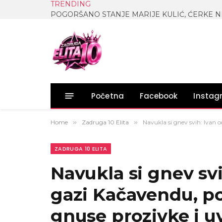
TRENDING
Početna
Facebook
Insta
Home
»
Zadruga 10 Elita
»
Navukla si gnev svih: Ivan 
ZADRUGA 10 ELITA
Navukla si gnev svi
gazi Kačavendu, p
gnuse prozivke i u