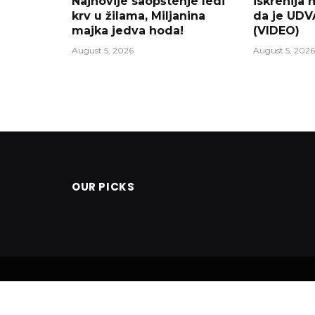
Najnovije saopštenje ledi
iskrenija 
krv u žilama, Miljanina
da je UD
majka jedva hoda!
(VIDEO)
August 5, 2026
August 5, 2026
OUR PICKS