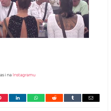
as i na
Instagramu
Pinterest
LinkedIn
WhatsApp
Reddit
Tumblr
Email