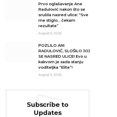
Prvo oglašavanje Ane
Radulović nakon što se
srušila nasred ulice: “Sve
me stiglo… čekam
rezultate”
August 5, 2026
POZLILO ANI
RADULOVIĆ, SLOŠILO JOJ
SE NASRED ULICE! Evo u
kakvom je sada stanju
voditeljka “Elite”!
August 5, 2026
Subscribe to
Updates