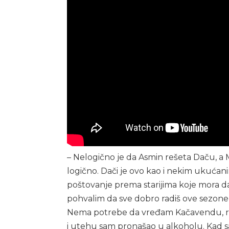
– Nelogično je da Asmin rešeta Daču, a Ma
logično. Dači je ovo kao i nekim ukućan
poštovanje prema starijima koje mora da
pohvalim da sve dobro radiš ove sezone je
Nema potrebe da vređam Kačavendu, reći
i utehu sam pronašao u alkoholu. Kad s