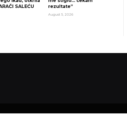
nego ikad, otkrila
me stiglo… čekam
VARAČI SALEĆU
rezultate”
August 5, 2026