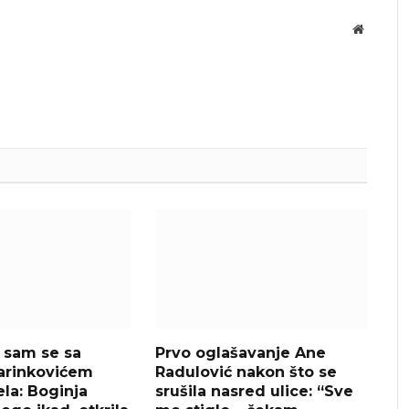
Website
 sam se sa
Prvo oglašavanje Ane
arinkovićem
Radulović nakon što se
la: Boginja
srušila nasred ulice: “Sve