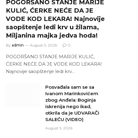
POGORŠANO STANJE MARIJE
KULIĆ, ĆERKE NEĆE DA JE
VODE KOD LEKARA! Najnovije
saopštenje ledi krv u žilama,
Miljanina majka jedva hoda!
By
admin
August 5, 2026
0
POGORŠANO STANJE MARIJE KULIĆ,
ĆERKE NEĆE DA JE VODE KOD LEKARA!
Najnovije saopštenje ledi krv…
Posvađala sam se sa
Ivanom Marinkovićem
zbog Anđela: Boginja
iskrenija nego ikad,
otkrila da je UDVARAČI
SALEĆU (VIDEO)
August 5, 2026