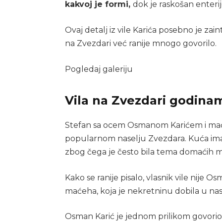
kakvoj je formi,
dok je raskošan enteri
Ovaj detalj iz vile Karića posebno je za
na Zvezdari već ranije mnogo govorilo.
Pogledaj galeriju
Vila na Zvezdari godinam
Stefan sa ocem Osmanom Karićem i maće
popularnom naselju Zvezdara. Kuća ima 1
zbog čega je često bila tema domaćih m
Kako se ranije pisalo, vlasnik vile nije 
maćeha, koja je nekretninu dobila u nas
Osman Karić je jednom prilikom govorio i 