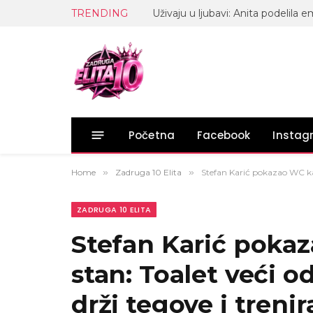
TRENDING
Početna
Facebook
Insta
Home
»
Zadruga 10 Elita
»
Stefan Karić pokazao WC kao
ZADRUGA 10 ELITA
Stefan Karić poka
stan: Toalet veći o
drži tegove i treni