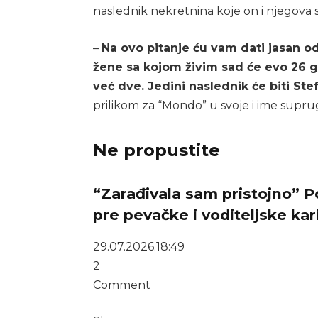
naslednik nekretnina koje on i njegova
–
Na ovo pitanje ću vam dati jasan od
žene sa kojom živim sad će evo 26 
već dve. Jedini naslednik će biti Ste
prilikom za “Mondo” u svoje i ime supru
Ne propustite
“Zarađivala sam pristojno” P
pre pevačke i voditeljske kar
29.07.2026.
18:49
2
Comment