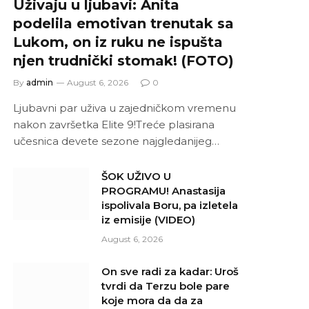
Uživaju u ljubavi: Anita
podelila emotivan trenutak sa
Lukom, on iz ruku ne ispušta
njen trudnički stomak! (FOTO)
By
admin
August 6, 2026
0
Ljubavni par uživa u zajedničkom vremenu
nakon završetka Elite 9!Treće plasirana
učesnica devete sezone najgledanijeg…
ŠOK UŽIVO U
PROGRAMU! Anastasija
ispolivala Boru, pa izletela
iz emisije (VIDEO)
August 6, 2026
On sve radi za kadar: Uroš
tvrdi da Terzu bole pare
koje mora da da za