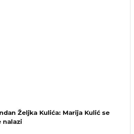
ndan Željka Kulića: Marija Kulić se
 nalazi