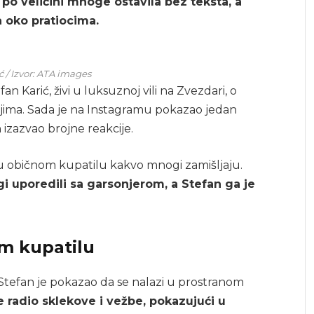
e po veličini mnoge ostavila bez teksta, a
a oko pratiocima.
ć / Izvor: ATA images
efan Karić, živi u luksuznoj vili na Zvezdari, o
jima. Sada je na Instagramu pokazao jedan
 izazvao brojne reakcije.
e u običnom kupatilu kakvo mnogi zamišljaju.
gi uporedili sa garsonjerom, a Stefan ga je
m kupatilu
 Stefan je pokazao da se nalazi u prostranom
 radio sklekove i vežbe, pokazujući u