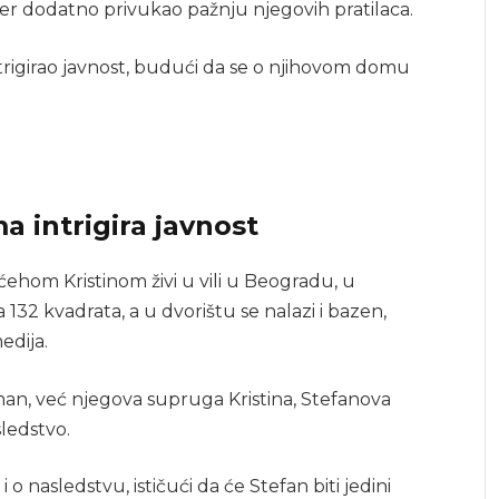
jer dodatno privukao pažnju njegovih pratilaca.
intrigirao javnost, budući da se o njihovom domu
a intrigira javnost
hom Kristinom živi u vili u Beogradu, u
32 kvadrata, a u dvorištu se nalazi i bazen,
edija.
Osman, već njegova supruga Kristina, Stefanova
ledstvo.
o nasledstvu, ističući da će Stefan biti jedini