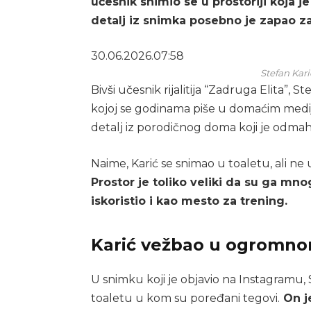
učesnik snimio se u prostoriji koja j
detalj iz snimka posebno je zapao z
30.06.2026.
07:58
Stefan Kari
Bivši učesnik rijalitija “Zadruga Elita”, St
kojoj se godinama piše u domaćim medi
detalj iz porodičnog doma koji je odmah
Naime, Karić se snimao u toaletu, ali n
Prostor je toliko veliki da su ga mno
iskoristio i kao mesto za trening.
Karić vežbao u ogromno
U snimku koji je objavio na Instagramu,
toaletu u kom su poređani tegovi.
On je