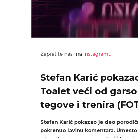
Zapratite nas i na
Instagramu
Stefan Karić pokaza
Toalet veći od garso
tegove i trenira (FO
Stefan Karić pokazao je deo porodič
pokrenuo lavinu komentara. Umesto k