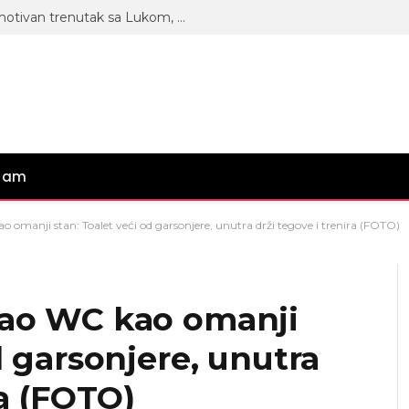
Uživaju u ljubavi: Anita podelila emotivan trenutak sa Lukom, on iz ruku ne ispušta njen trudnički stomak! (FOTO)
gram
 omanji stan: Toalet veći od garsonjere, unutra drži tegove i trenira (FOTO)
zao WC kao omanji
d garsonjere, unutra
ra (FOTO)