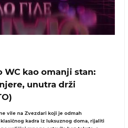
o WC kao omanji stan:
njere, unutra drži
TO)
ne vile na Zvezdari koji je odmah
lasičnog kadra iz luksuznog doma, rijaliti