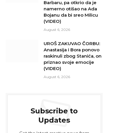
Barbaru, pa otkrio da je
namerno otišao na Ada
Bojanu da bi sreo Milicu
(VIDEO)
August 6, 2026
UROŠ ZAKUVAO ČORBU:
Anastasija i Bora ponovo
raskinuli zbog Stanića, on
priznao svoje emocije
(VIDEO)
August 6, 2026
Subscribe to
Updates