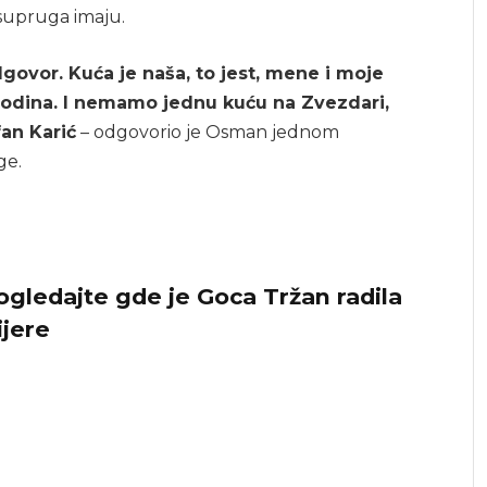
 supruga imaju.
govor. Kuća je naša, to jest, mene i moje
godina. I nemamo jednu kuću na Zvezdari,
fan Karić
– odgovorio je Osman jednom
ge.
ogledajte gde je Goca Tržan radila
ijere