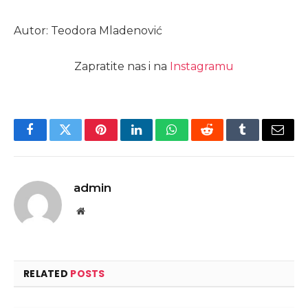
Autor: Teodora Mladenović
Zapratite nas i na
Instagramu
Facebook
Twitter
Pinterest
LinkedIn
WhatsApp
Reddit
Tumblr
Email
admin
Website
RELATED
POSTS