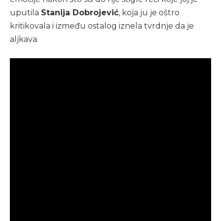
uputila
Stanija Dobrojević
, koja ju je oštro
kritikovala i između ostalog iznela tvrdnje da je
aljkava.