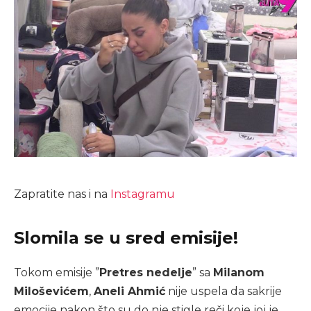
Zapratite nas i na
Instagramu
Slomila se u sred emisije!
Tokom emisije ”
Pretres nedelje
” sa
Milanom
Miloševićem
,
Aneli Ahmić
nije uspela da sakrije
emocije nakon što su do nje stigle reči koje joj je