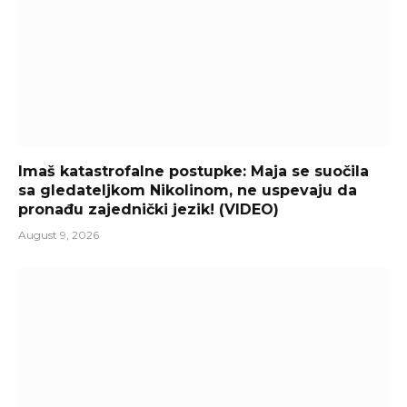
Imaš katastrofalne postupke: Maja se suočila
sa gledateljkom Nikolinom, ne uspevaju da
pronađu zajednički jezik! (VIDEO)
August 9, 2026