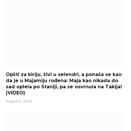
Opšti za kiriju, živi u selendri, a ponaša se kao
da je u Majamiju rođena: Maja kao nikada do
sad oplela po Staniji, pa se osvrnula na Takija!
(VIDEO)
August 9, 2026