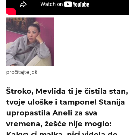
pročitajte još
Štroko, Mevlida ti je čistila stan,
tvoje uloške i tampone! Stanija
upropastila Aneli za sva
vremena, žešće nije moglo:
Kakva si majka, nisi videla de