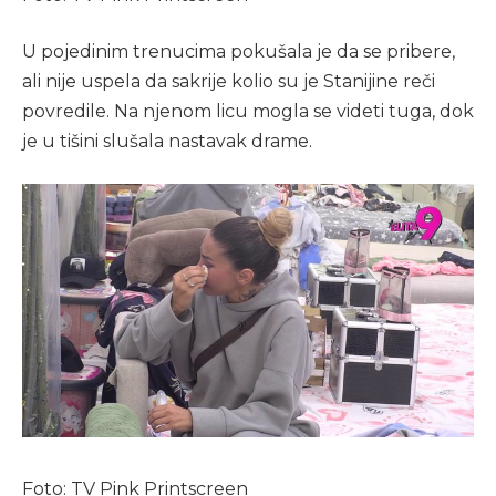
U pojedinim trenucima pokušala je da se pribere,
ali nije uspela da sakrije kolio su je Stanijine reči
povredile. Na njenom licu mogla se videti tuga, dok
je u tišini slušala nastavak drame.
Foto: TV Pink Printscreen