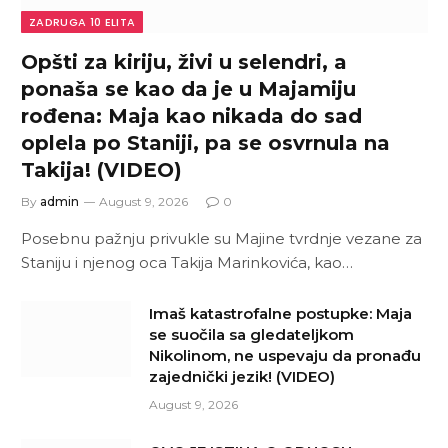
ZADRUGA 10 ELITA
Opšti za kiriju, živi u selendri, a
ponaša se kao da je u Majamiju
rođena: Maja kao nikada do sad
oplela po Staniji, pa se osvrnula na
Takija! (VIDEO)
By
admin
August 9, 2026
0
Posebnu pažnju privukle su Majine tvrdnje vezane za
Staniju i njenog oca Takija Marinkovića, kao…
Imaš katastrofalne postupke: Maja
se suočila sa gledateljkom
Nikolinom, ne uspevaju da pronađu
zajednički jezik! (VIDEO)
August 9, 2026