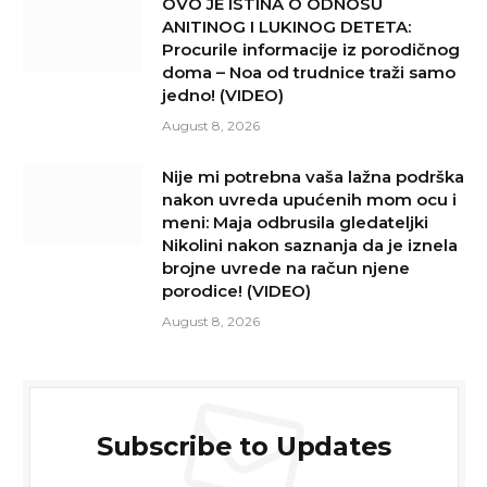
OVO JE ISTINA O ODNOSU
ANITINOG I LUKINOG DETETA:
Procurile informacije iz porodičnog
doma – Noa od trudnice traži samo
jedno! (VIDEO)
August 8, 2026
Nije mi potrebna vaša lažna podrška
nakon uvreda upućenih mom ocu i
meni: Maja odbrusila gledateljki
Nikolini nakon saznanja da je iznela
brojne uvrede na račun njene
porodice! (VIDEO)
August 8, 2026
Subscribe to Updates