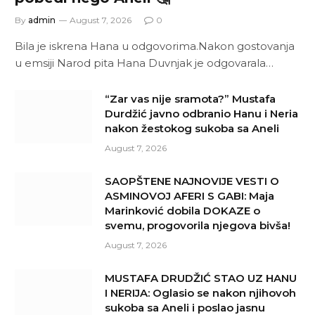
By
admin
August 7, 2026
0
Bila je iskrena Hana u odgovorima.Nakon gostovanja
u emsiji Narod pita Hana Duvnjak je odgovarala…
“Zar vas nije sramota?” Mustafa
Durdžić javno odbranio Hanu i Neria
nakon žestokog sukoba sa Aneli
August 7, 2026
SAOPŠTENE NAJNOVIJE VESTI O
ASMINOVOJ AFERI S GABI: Maja
Marinković dobila DOKAZE o
svemu, progovorila njegova bivša!
August 7, 2026
MUSTAFA DRUDŽIĆ STAO UZ HANU
I NERIJA: Oglasio se nakon njihovoh
sukoba sa Aneli i poslao jasnu