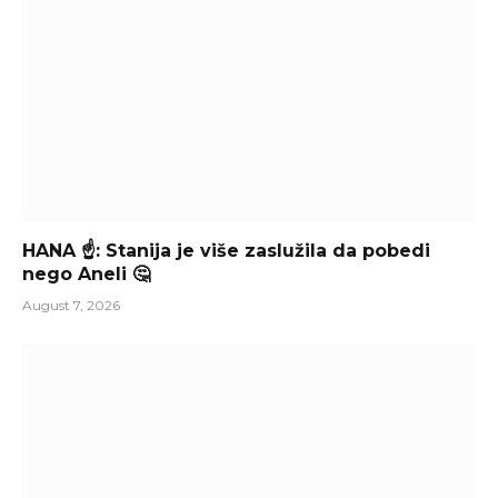
HANA ☝️: Stanija je više zaslužila da pobedi
nego Aneli 🤔
August 7, 2026