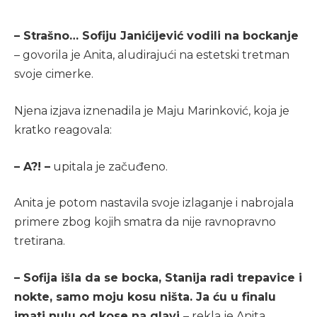
– Strašno… Sofiju Janićijević vodili na bockanje
– govorila je Anita, aludirajući na estetski tretman
svoje cimerke.
Njena izjava iznenadila je Maju Marinković, koja je
kratko reagovala:
– A?! –
upitala je začuđeno.
Anita je potom nastavila svoje izlaganje i nabrojala
primere zbog kojih smatra da nije ravnopravno
tretirana.
– Sofija išla da se bocka, Stanija radi trepavice i
nokte, samo moju kosu ništa. Ja ću u finalu
imati nulu od kose na glavi
– rekla je Anita,