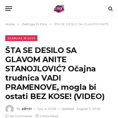
Home
»
Zadruga 10 Elita
»
ŠTA SE DESILO SA GLAVOM ANITE STANOJLOVIĆ? Očajna trudnica VADI PRAMENOVE, mogla bi ostati BEZ KOSE! (VIDEO)
ZADRUGA 10 ELITA
ŠTA SE DESILO SA
GLAVOM ANITE
STANOJLOVIĆ? Očajna
trudnica VADI
PRAMENOVE, mogla bi
ostati BEZ KOSE! (VIDEO)
By
admin
July 4, 2026
Updated:
August 3, 2026
No Comments
2 Mins Read