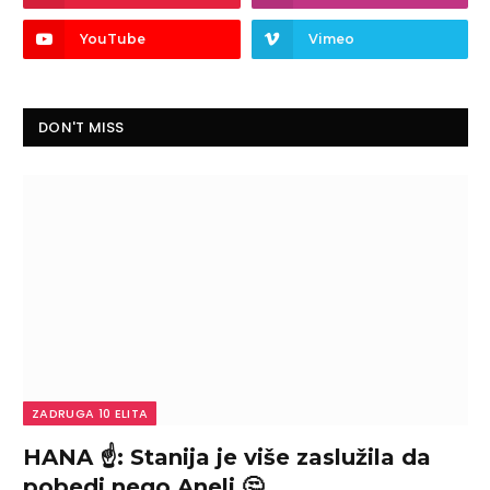
YouTube
Vimeo
DON'T MISS
ZADRUGA 10 ELITA
HANA ☝️: Stanija je više zaslužila da
pobedi nego Aneli 🤔