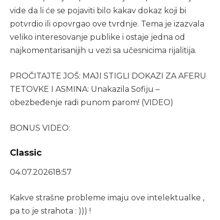
vide da li će se pojaviti bilo kakav dokaz koji bi
potvrdio ili opovrgao ove tvrdnje. Tema je izazvala
veliko interesovanje publike i ostaje jedna od
najkomentarisanijih u vezi sa učesnicima rijalitija.
PROČITAJTE JOŠ: MAJI STIGLI DOKAZI ZA AFERU
TETOVKE I ASMINA: Unakazila Sofiju –
obezbeđenje radi punom parom! (VIDEO)
BONUS VIDEO:
Classic
04.07.2026
18:57
Kakve strašne probleme imaju ove intelektualke ,
pa to je strahota : ))) !