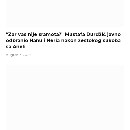
“Zar vas nije sramota?” Mustafa Durdžić javno
odbranio Hanu i Neria nakon žestokog sukoba
sa Aneli
August 7, 2026