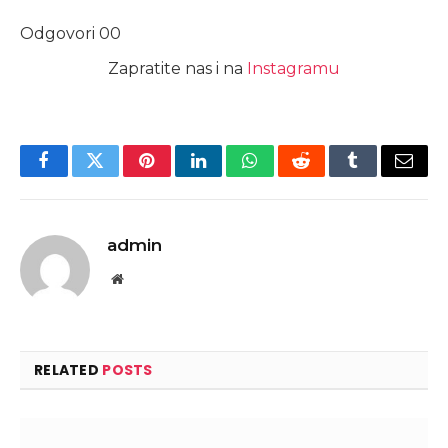
Odgovori
0
0
Zapratite nas i na
Instagramu
Facebook
Twitter
Pinterest
LinkedIn
WhatsApp
Reddit
Tumblr
Email
admin
Website
RELATED
POSTS