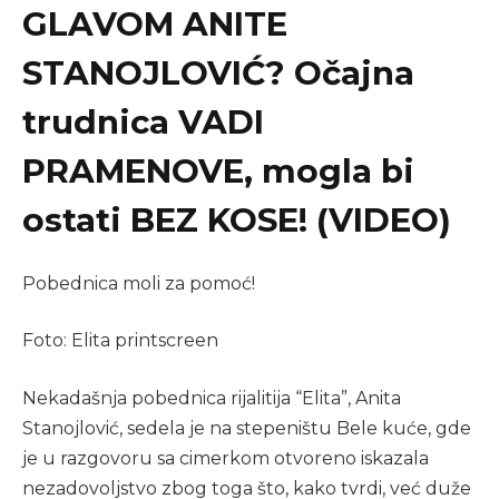
GLAVOM ANITE
STANOJLOVIĆ? Očajna
trudnica VADI
PRAMENOVE, mogla bi
ostati BEZ KOSE! (VIDEO)
Pobednica moli za pomoć!
Foto: Elita printscreen
Nekadašnja pobednica rijalitija “Elita”, Anita
Stanojlović, sedela je na stepeništu Bele kuće, gde
je u razgovoru sa cimerkom otvoreno iskazala
nezadovoljstvo zbog toga što, kako tvrdi, već duže