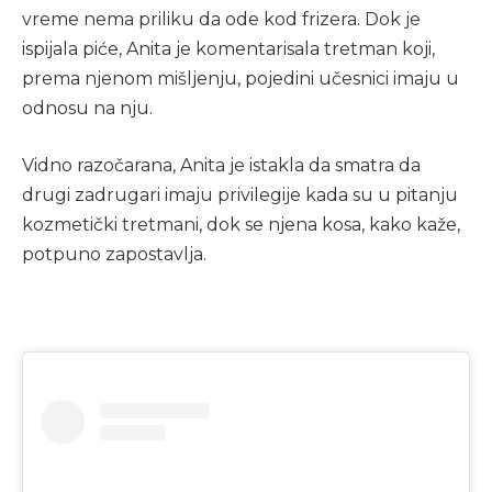
vreme nema priliku da ode kod frizera. Dok je
ispijala piće, Anita je komentarisala tretman koji,
prema njenom mišljenju, pojedini učesnici imaju u
odnosu na nju.
Vidno razočarana, Anita je istakla da smatra da
drugi zadrugari imaju privilegije kada su u pitanju
kozmetički tretmani, dok se njena kosa, kako kaže,
potpuno zapostavlja.