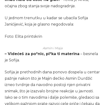
očajna zbog stanja svoje nadogradnje.
U jednom trenutku u kadar se ubacila Sofija
Janićijević, koja je glasno negodovala:
Foto: Elita printskrin
Asmin i Maja
– Videćeš za po*nic, pi*ka ti materina
– besnela
je Sofija.
Sofija je prethodnih dana ponovo dospela u centar
pažnje nakon što je Majin dečko Asmin Durdžić
izneo tvrdnje da navodno postoji njen privatni
snimak, što je izazvalo brojne reakcije u javnosti.
Iako se o tim navodima i dalje polemiše, gledaoci sa
velikom pažnjom prate razvoj cele priče i čekaju da