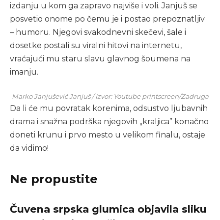
izdanju u kom ga zapravo najviše i voli. Janjuš se
posvetio onome po čemu je i postao prepoznatljiv
– humoru. Njegovi svakodnevni skečevi, šale i
dosetke postali su viralni hitovi na internetu,
vraćajući mu staru slavu glavnog šoumena na
imanju.
Marko Janjušević Janjuš / Izvor: Youtube printscreen/Zadruga
Da li će mu povratak korenima, odsustvo ljubavnih
drama i snažna podrška njegovih „kraljica” konačno
doneti krunu i prvo mesto u velikom finalu, ostaje
da vidimo!
Ne propustite
Čuvena srpska glumica objavila sliku