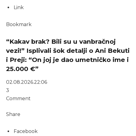
Link
Bookmark
“Kakav brak? Bili su u vanbračnoj
vezi!” Isplivali šok detalji o Ani Bekuti
i Preji: “On joj je dao umetničko ime i
25.000 €”
02.08.2026.
22:06
3
Comment
Share
Facebook