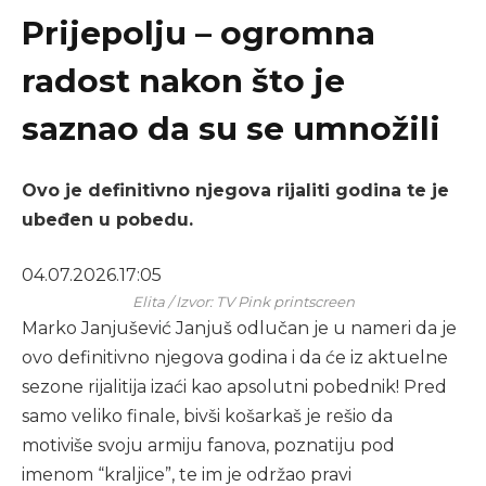
Prijepolju – ogromna
radost nakon što je
saznao da su se umnožili
Ovo je definitivno njegova rijaliti godina te je
ubeđen u pobedu.
04.07.2026.
17:05
Elita / Izvor: TV Pink printscreen
Marko Janjušević Janjuš odlučan je u nameri da je
ovo definitivno njegova godina i da će iz aktuelne
sezone rijalitija izaći kao apsolutni pobednik! Pred
samo veliko finale, bivši košarkaš je rešio da
motiviše svoju armiju fanova, poznatiju pod
imenom “kraljice”, te im je održao pravi