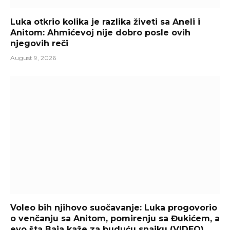
Luka otkrio kolika je razlika živeti sa Aneli i
Anitom: Ahmićevoj nije dobro posle ovih
njegovih reči
August 9, 2026
Voleo bih njihovo suočavanje: Luka progovorio
o venčanju sa Anitom, pomirenju sa Đukićem, a
evo šta Baja kaže za buduću snajku (VIDEO)