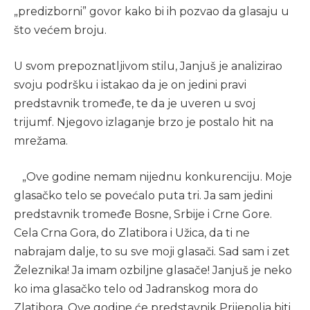
„predizborni” govor kako bi ih pozvao da glasaju u
što većem broju.
U svom prepoznatljivom stilu, Janjuš je analizirao
svoju podršku i istakao da je on jedini pravi
predstavnik tromeđe, te da je uveren u svoj
trijumf. Njegovo izlaganje brzo je postalo hit na
mrežama.
„Ove godine nemam nijednu konkurenciju. Moje
glasačko telo se povećalo puta tri. Ja sam jedini
predstavnik tromeđe Bosne, Srbije i Crne Gore.
Cela Crna Gora, do Zlatibora i Užica, da ti ne
nabrajam dalje, to su sve moji glasači. Sad sam i zet
Železnika! Ja imam ozbiljne glasače! Janjuš je neko
ko ima glasačko telo od Jadranskog mora do
Zlatibora. Ove godine će predstavnik Prijepolja biti