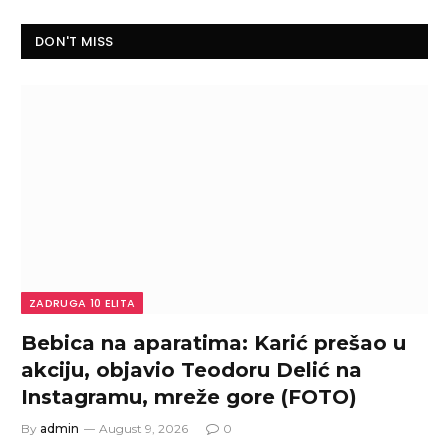
DON'T MISS
ZADRUGA 10 ELITA
Bebica na aparatima: Karić prešao u
akciju, objavio Teodoru Delić na
Instagramu, mreže gore (FOTO)
By
admin
August 9, 2026
0