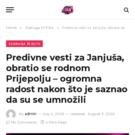
Home
»
Zadruga 10 Elita
»
Predivne vesti za Janjuša, obratio se rodnom Prijepolju – ogromna radost nakon što je saznao da su se umnožili
ZADRUGA 10 ELITA
Predivne vesti za Janjuša,
obratio se rodnom
Prijepolju – ogromna
radost nakon što je saznao
da su se umnožili
By
admin
July 4, 2026
Updated:
August 3, 2026
No Comments
4 Mins Read