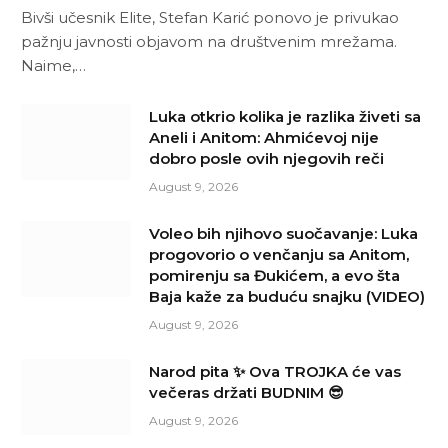
Bivši učesnik Elite, Stefan Karić ponovo je privukao
pažnju javnosti objavom na društvenim mrežama.
Naime,…
Luka otkrio kolika je razlika živeti sa
Aneli i Anitom: Ahmićevoj nije
dobro posle ovih njegovih reči
August 9, 2026
Voleo bih njihovo suočavanje: Luka
progovorio o venčanju sa Anitom,
pomirenju sa Đukićem, a evo šta
Baja kaže za buduću snajku (VIDEO)
August 9, 2026
Narod pita ✨ Ova TROJKA će vas
večeras držati BUDNIM 😎
August 9, 2026