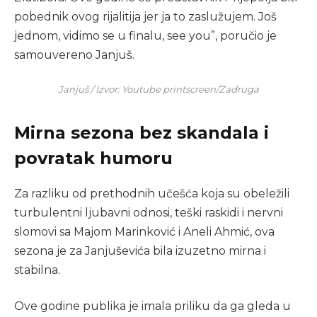
pobednik ovog rijalitija jer ja to zaslužujem. Još
jednom, vidimo se u finalu, see you”, poručio je
samouvereno Janjuš.
Janjuš / Izvor: Youtube printscreen/Zadruga
Mirna sezona bez skandala i
povratak humoru
Za razliku od prethodnih učešća koja su obeležili
turbulentni ljubavni odnosi, teški raskidi i nervni
slomovi sa Majom Marinković i Aneli Ahmić, ova
sezona je za Janjuševića bila izuzetno mirna i
stabilna.
Ove godine publika je imala priliku da ga gleda u