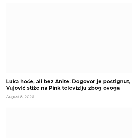
Luka hoće, ali bez Anite: Dogovor je postignut,
Vujović stiže na Pink televiziju zbog ovoga
August 8, 2026