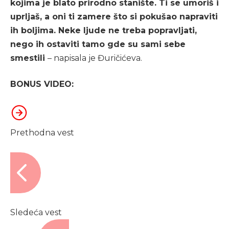
kojima je blato prirodno stanište. Ti se umoriš i
uprljaš, a oni ti zamere što si pokušao napraviti
ih boljima. Neke ljude ne treba popravljati,
nego ih ostaviti tamo gde su sami sebe
smestili
– napisala je Đuričićeva.
BONUS VIDEO:
Prethodna vest
Sledeća vest