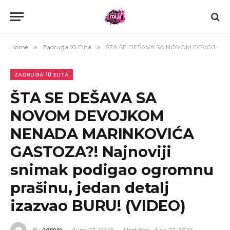
Home
»
Zadruga 10 Elita
»
ŠTA SE DEŠAVA SA NOVOM DEVOJKOM NENADA MARINKOVIĆA GASTOZA?! Najnoviji snimak podigao ogromnu prašinu, jedan detalj izazvao BURU! (VIDEO)
ZADRUGA 10 ELITA
ŠTA SE DEŠAVA SA
NOVOM DEVOJKOM
NENADA MARINKOVIĆA
GASTOZA?! Najnoviji
snimak podigao ogromnu
prašinu, jedan detalj
izazvao BURU! (VIDEO)
By
admin
June 27, 2026
Updated:
July 27, 2026