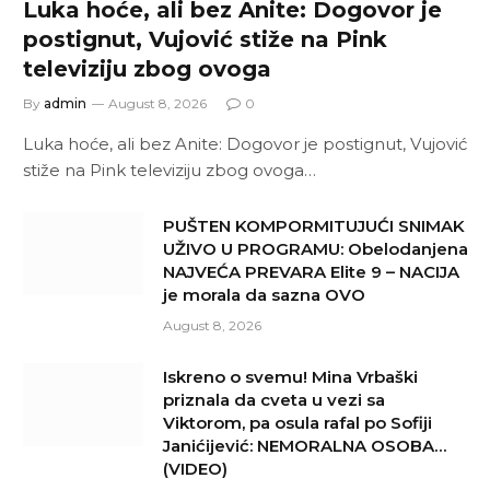
Luka hoće, ali bez Anite: Dogovor je
postignut, Vujović stiže na Pink
televiziju zbog ovoga
By
admin
August 8, 2026
0
Luka hoće, ali bez Anite: Dogovor je postignut, Vujović
stiže na Pink televiziju zbog ovoga…
PUŠTEN KOMPORMITUJUĆI SNIMAK
UŽIVO U PROGRAMU: Obelodanjena
NAJVEĆA PREVARA Elite 9 – NACIJA
je morala da sazna OVO
August 8, 2026
Iskreno o svemu! Mina Vrbaški
priznala da cveta u vezi sa
Viktorom, pa osula rafal po Sofiji
Janićijević: NEMORALNA OSOBA…
(VIDEO)