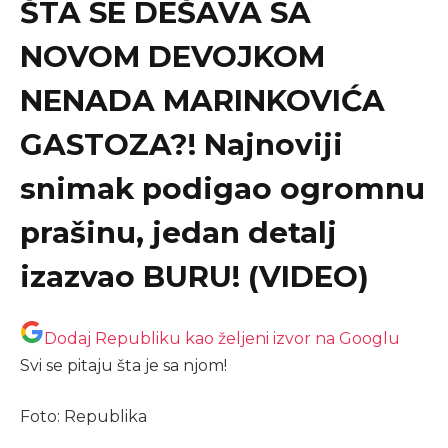
ŠTA SE DEŠAVA SA
NOVOM DEVOJKOM
NENADA MARINKOVIĆA
GASTOZA?! Najnoviji
snimak podigao ogromnu
prašinu, jedan detalj
izazvao BURU! (VIDEO)
Dodaj Republiku kao željeni izvor na Googlu
Svi se pitaju šta je sa njom!
Foto: Republika