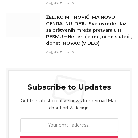
August 8, 2026
ŽELJKO MITROVIĆ IMA NOVU
GENIJALNU IDEJU: Sve uvrede i laži
sa drštvenih mreža pretvara u HIT
PESMU – Hejteri će mu, ni ne sluteći,
doneti NOVAC (VIDEO)
August 8, 2026
Subscribe to Updates
Get the latest creative news from SmartMag
about art & design.