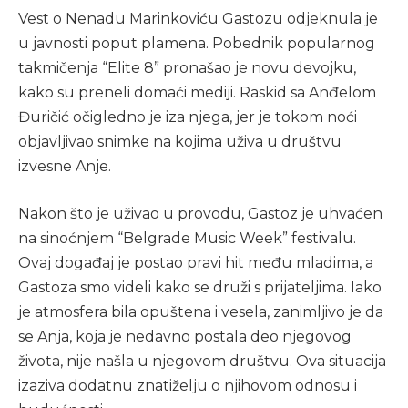
Vest o Nenadu Marinkoviću Gastozu odjeknula je
u javnosti poput plamena. Pobednik popularnog
takmičenja “Elite 8” pronašao je novu devojku,
kako su preneli domaći mediji. Raskid sa Anđelom
Đuričić očigledno je iza njega, jer je tokom noći
objavljivao snimke na kojima uživa u društvu
izvesne Anje.
Nakon što je uživao u provodu, Gastoz je uhvaćen
na sinoćnjem “Belgrade Music Week” festivalu.
Ovaj događaj je postao pravi hit među mladima, a
Gastoza smo videli kako se druži s prijateljima. Iako
je atmosfera bila opuštena i vesela, zanimljivo je da
se Anja, koja je nedavno postala deo njegovog
života, nije našla u njegovom društvu. Ova situacija
izaziva dodatnu znatiželju o njihovom odnosu i