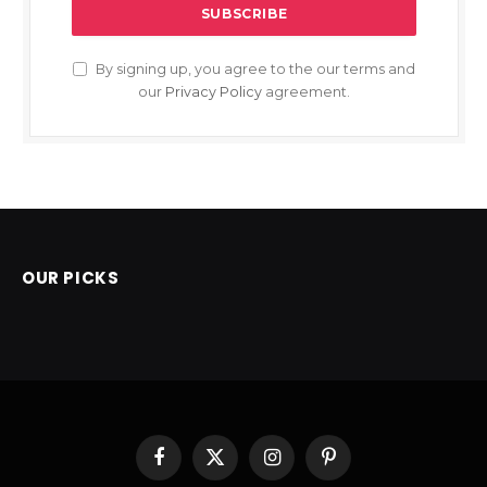
By signing up, you agree to the our terms and
our
Privacy Policy
agreement.
OUR PICKS
Facebook
X
Instagram
Pinterest
(Twitter)