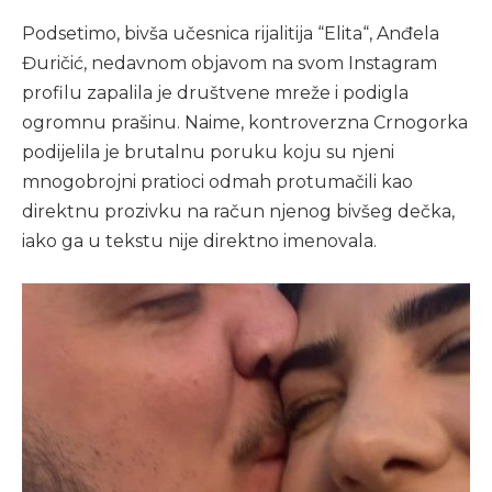
Podsetimo, bivša učesnica rijalitija “Elita“, Anđela
Đuričić, nedavnom objavom na svom Instagram
profilu zapalila je društvene mreže i podigla
ogromnu prašinu. Naime, kontroverzna Crnogorka
podijelila je brutalnu poruku koju su njeni
mnogobrojni pratioci odmah protumačili kao
direktnu prozivku na račun njenog bivšeg dečka,
iako ga u tekstu nije direktno imenovala.