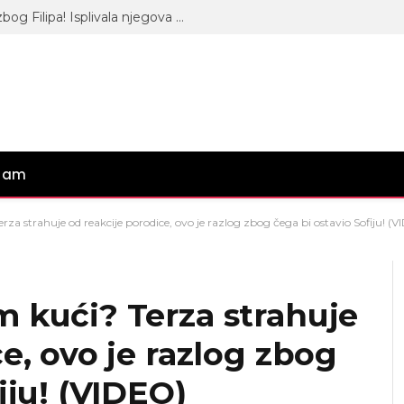
Aneli se slomila pred kamerama zbog Filipa! Isplivala njegova prepiska sa Jovanom Cvijanović: “Aj ‘vamo”, “Bani sad”…
gram
za strahuje od reakcije porodice, ovo je razlog zbog čega bi ostavio Sofiju! (
 kući? Terza strahuje
e, ovo je razlog zbog
iju! (VIDEO)