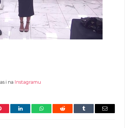
as i na
Instagramu
Pinterest
LinkedIn
WhatsApp
Reddit
Tumblr
Email