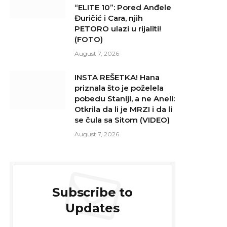
“ELITE 10”: Pored Anđele
Đuričić i Cara, njih
PETORO ulazi u rijaliti!
(FOTO)
August 7, 2026
INSTA REŠETKA! Hana
priznala što je poželela
pobedu Staniji, a ne Aneli:
Otkrila da li je MRZI i da li
se čula sa Sitom (VIDEO)
August 7, 2026
Subscribe to
Updates