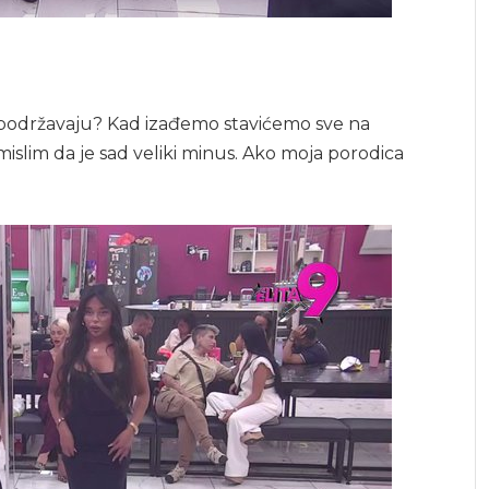
 podržavaju? Kad izađemo stavićemo sve na
da mislim da je sad veliki minus. Ako moja porodica