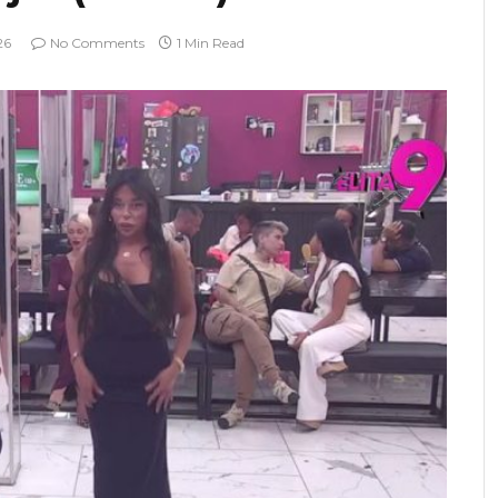
26
No Comments
1 Min Read