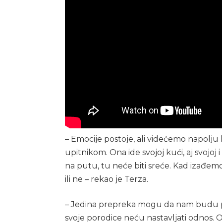
– Emocije postoje, ali videćemo napolju
upitnikom. Ona ide svojoj kući, aj svojo
na putu, tu neće biti sreće. Kad izađemo
ili ne – rekao je Terza.
– Jedina prepreka mogu da nam budu 
svoje porodice neću nastavljati odnos.