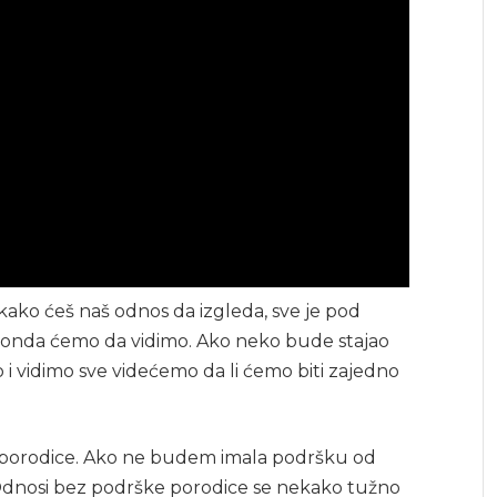
 kako ćeš naš odnos da izgleda, sve je pod
j i onda ćemo da vidimo. Ako neko bude stajao
 i vidimo sve videćemo da li ćemo biti zajedno
porodice. Ako ne budem imala podršku od
 Odnosi bez podrške porodice se nekako tužno