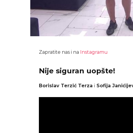
Zapratite nas i na
Instagramu
Nije siguran uopšte!
Borislav Terzić Terza
i
Sofija Janićije