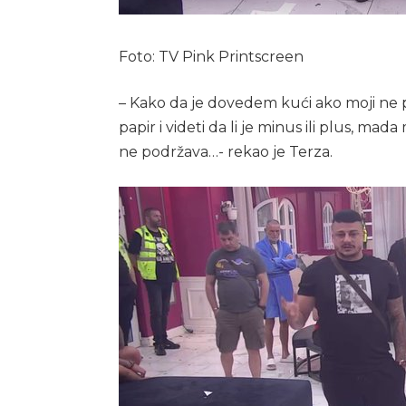
Foto: TV Pink Printscreen
– Kako da je dovedem kući ako moji ne
papir i videti da li je minus ili plus, ma
ne podržava…- rekao je Terza.