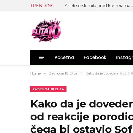
TRENDING
Početna
Facebook
Insta
Home
»
Zadruga 10 Elita
»
Kako da je dovedem kući? Ter
ZADRUGA 10 ELITA
Kako da je dovedem
od reakcije porodic
čega bi ostavio Sof