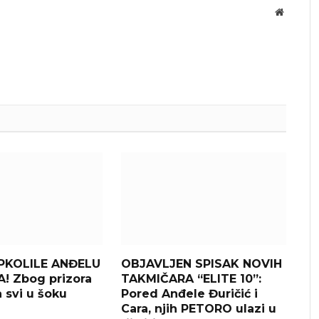
Website
PKOLILE ANĐELU
OBJAVLJEN SPISAK NOVIH
! Zbog prizora
TAKMIČARA “ELITE 10”:
 svi u šoku
Pored Anđele Đuričić i
Cara, njih PETORO ulazi u