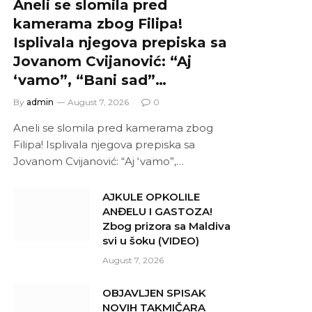
Aneli se slomila pred
kamerama zbog Filipa!
Isplivala njegova prepiska sa
Jovanom Cvijanović: “Aj
‘vamo”, “Bani sad”…
By
admin
August 7, 2026
0
Aneli se slomila pred kamerama zbog
Filipa! Isplivala njegova prepiska sa
Jovanom Cvijanović: “Aj ‘vamo”,…
AJKULE OPKOLILE
ANĐELU I GASTOZA!
Zbog prizora sa Maldiva
svi u šoku (VIDEO)
August 7, 2026
OBJAVLJEN SPISAK
NOVIH TAKMIČARA