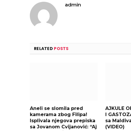
admin
RELATED
POSTS
Aneli se slomila pred
AJKULE O
kamerama zbog Filipa!
I GASTOZA
Isplivala njegova prepiska
sa Maldiva
sa Jovanom Cvijanović: “Aj
(VIDEO)