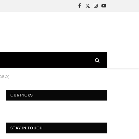
Facebook
X
Instagram
YouTube
(Twitter)
VIDEO)
OUR PICKS
STAY IN TOUCH