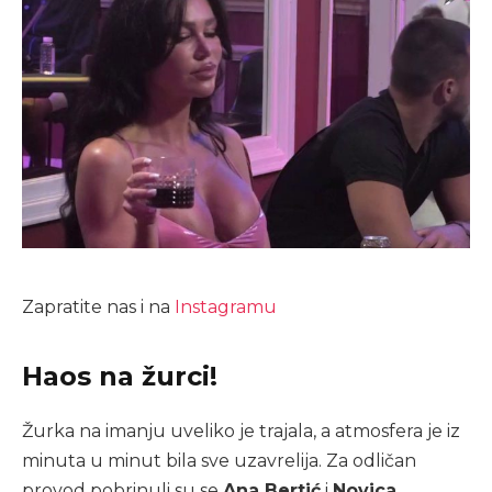
Zapratite nas i na
Instagramu
Haos na žurci!
Žurka na imanju uveliko je trajala, a atmosfera je iz
minuta u minut bila sve uzavrelija. Za odličan
provod pobrinuli su se
Ana Bertić
i
Novica