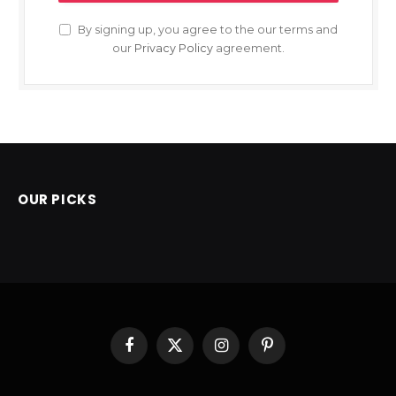
By signing up, you agree to the our terms and
our
Privacy Policy
agreement.
OUR PICKS
Facebook
X
Instagram
Pinterest
(Twitter)