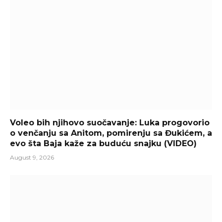
Voleo bih njihovo suočavanje: Luka progovorio
o venčanju sa Anitom, pomirenju sa Đukićem, a
evo šta Baja kaže za buduću snajku (VIDEO)
August 9, 2026