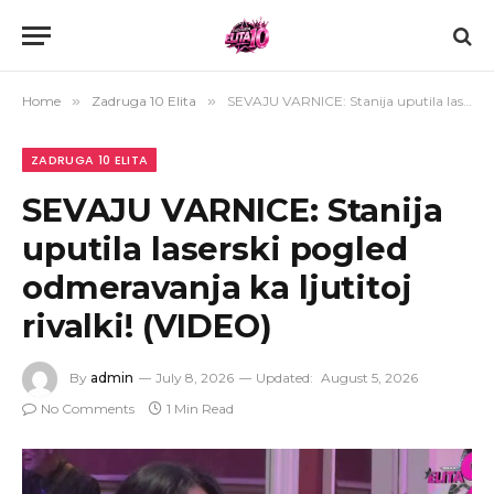
Home
»
Zadruga 10 Elita
»
SEVAJU VARNICE: Stanija uputila laserski pogled odmeravanja ka ljutitoj rivalki! (VIDEO)
ZADRUGA 10 ELITA
SEVAJU VARNICE: Stanija
uputila laserski pogled
odmeravanja ka ljutitoj
rivalki! (VIDEO)
By
admin
July 8, 2026
Updated:
August 5, 2026
No Comments
1 Min Read