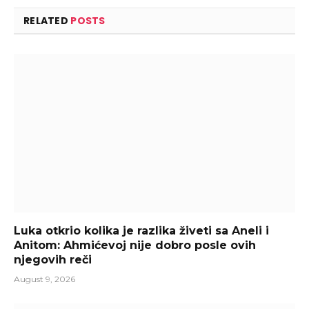
RELATED
POSTS
Luka otkrio kolika je razlika živeti sa Aneli i
Anitom: Ahmićevoj nije dobro posle ovih
njegovih reči
August 9, 2026