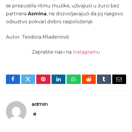
se prepustila ritmu muzike, uživajući u žurci bez
partnera
Asmina
, ne dozvoljavajući da joj njegovo
odsustvo pokvari dobro raspoloženje.
Autor: Teodora Mladenović
Zapratite nas i na
Instagramu
Facebook
Twitter
Pinterest
LinkedIn
WhatsApp
Reddit
Tumblr
Email
admin
Website