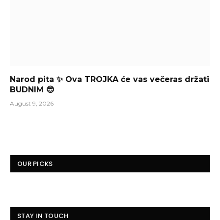
Narod pita ✨ Ova TROJKA će vas večeras držati
BUDNIM 😎
August 9, 2026
OUR PICKS
STAY IN TOUCH