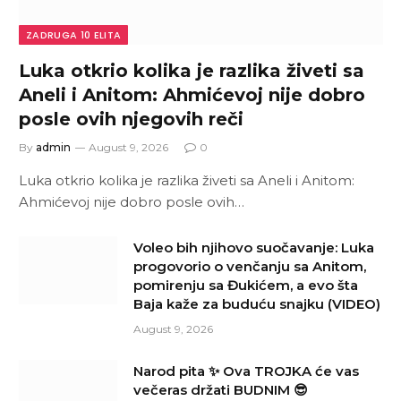
ZADRUGA 10 ELITA
Luka otkrio kolika je razlika živeti sa
Aneli i Anitom: Ahmićevoj nije dobro
posle ovih njegovih reči
By
admin
August 9, 2026
0
Luka otkrio kolika je razlika živeti sa Aneli i Anitom:
Ahmićevoj nije dobro posle ovih…
Voleo bih njihovo suočavanje: Luka
progovorio o venčanju sa Anitom,
pomirenju sa Đukićem, a evo šta
Baja kaže za buduću snajku (VIDEO)
August 9, 2026
Narod pita ✨ Ova TROJKA će vas
večeras držati BUDNIM 😎