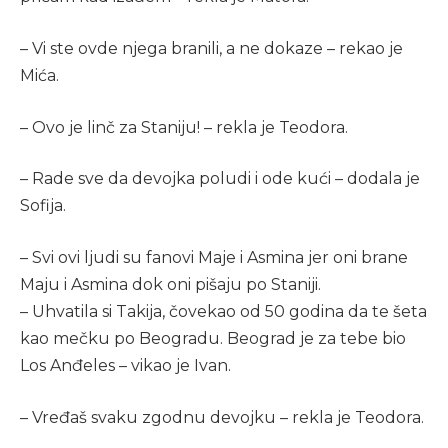
– Vi ste ovde njega branili, a ne dokaze – rekao je
Mića.
– Ovo je linč za Staniju! – rekla je Teodora.
– Rade sve da devojka poludi i ode kući – dodala je
Sofija.
– Svi ovi ljudi su fanovi Maje i Asmina jer oni brane
Maju i Asmina dok oni pišaju po Staniji.
– Uhvatila si Takija, čovekao od 50 godina da te šeta
kao mečku po Beogradu. Beograd je za tebe bio
Los Anđeles – vikao je Ivan.
– Vređaš svaku zgodnu devojku – rekla je Teodora.