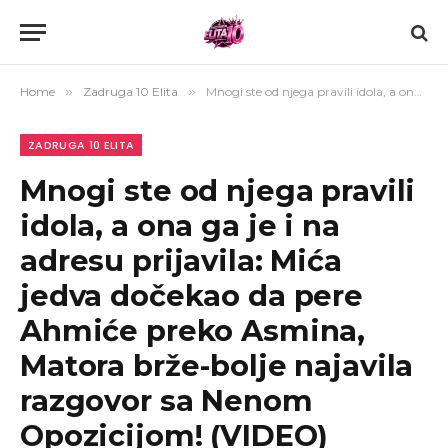
Home
»
Zadruga 10 Elita
»
Mnogi ste od njega pravili idola, a ona ga je i na adresu prijavila: Mića jedva dočekao da pere Ahmiće preko Asmina, Matora brže-bolje najavila razgovor sa Nenom Opozicijom! (VIDEO)
ZADRUGA 10 ELITA
Mnogi ste od njega pravili
idola, a ona ga je i na
adresu prijavila: Mića
jedva dočekao da pere
Ahmiće preko Asmina,
Matora brže-bolje najavila
razgovor sa Nenom
Opozicijom! (VIDEO)