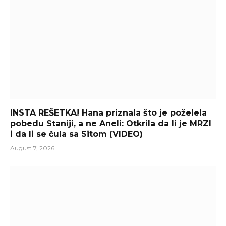
INSTA REŠETKA! Hana priznala što je poželela
pobedu Staniji, a ne Aneli: Otkrila da li je MRZI
i da li se čula sa Sitom (VIDEO)
August 7, 2026