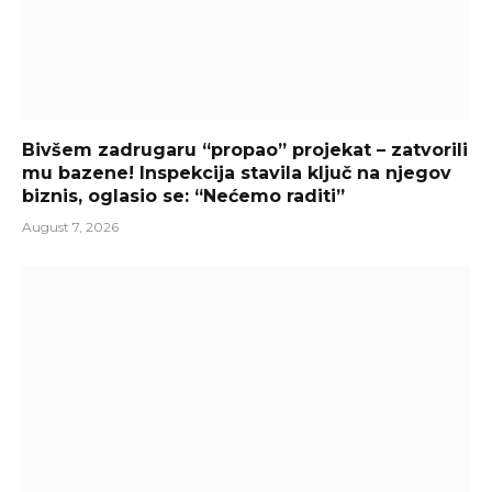
Bivšem zadrugaru “propao” projekat – zatvorili
mu bazene! Inspekcija stavila ključ na njegov
biznis, oglasio se: “Nećemo raditi”
August 7, 2026