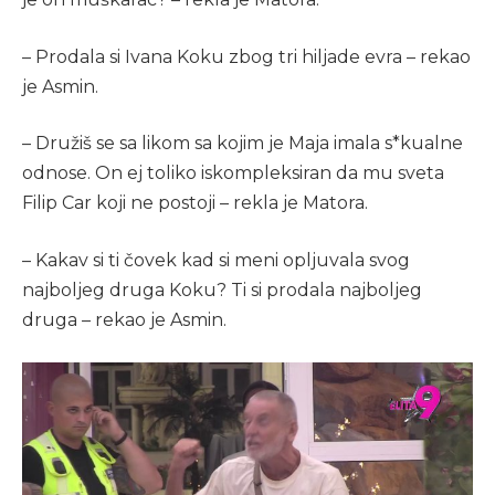
– Prodala si Ivana Koku zbog tri hiljade evra – rekao
je Asmin.
– Družiš se sa likom sa kojim je Maja imala s*kualne
odnose. On ej toliko iskompleksiran da mu sveta
Filip Car koji ne postoji – rekla je Matora.
– Kakav si ti čovek kad si meni opljuvala svog
najboljeg druga Koku? Ti si prodala najboljeg
druga – rekao je Asmin.