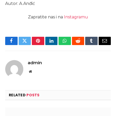
Autor: A.Anđić
Zapratite nas i na
Instagramu
Facebook
Twitter
Pinterest
LinkedIn
WhatsApp
Reddit
Tumblr
Email
admin
Website
RELATED
POSTS