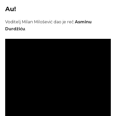
Au!
Voditelj Milan Milošević dao je reč
Asminu
Durdžiću
.