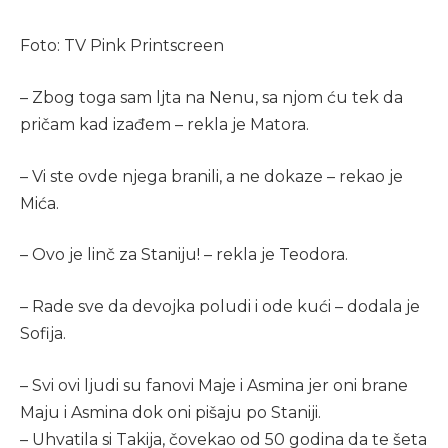
Foto: TV Pink Printscreen
– Zbog toga sam ljta na Nenu, sa njom ću tek da
pričam kad izađem – rekla je Matora.
– Vi ste ovde njega branili, a ne dokaze – rekao je
Mića.
– Ovo je linč za Staniju! – rekla je Teodora.
– Rade sve da devojka poludi i ode kući – dodala je
Sofija.
– Svi ovi ljudi su fanovi Maje i Asmina jer oni brane
Maju i Asmina dok oni pišaju po Staniji.
– Uhvatila si Takija, čovekao od 50 godina da te šeta