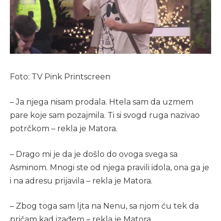
Foto: TV Pink Printscreen
– Ja njega nisam prodala. Htela sam da uzmem
pare koje sam pozajmila. Ti si svogd ruga nazivao
potrčkom – rekla je Matora.
– Drago mi je da je došlo do ovoga svega sa
Asminom. Mnogi ste od njega pravili idola, ona ga je
i na adresu prijavila – rekla je Matora.
– Zbog toga sam ljta na Nenu, sa njom ću tek da
pričam kad izađem – rekla je Matora.