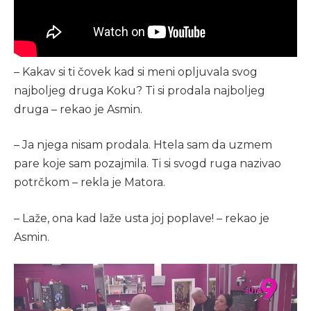
– Kakav si ti čovek kad si meni opljuvala svog
najboljeg druga Koku? Ti si prodala najboljeg
druga – rekao je Asmin.
– Ja njega nisam prodala. Htela sam da uzmem
pare koje sam pozajmila. Ti si svogd ruga nazivao
potrčkom – rekla je Matora.
– Laže, ona kad laže usta joj poplave! – rekao je
Asmin.