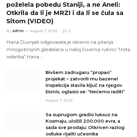
poželela pobedu Staniji, a ne Aneli:
Otkrila da li je MRZI i da li se čula sa
Sitom (VIDEO)
By
admin
August 7, 2026
0
Hana Duvnjak odgovarala je iskreno na pitanja
mnogobrojnih gledalaca u našoj čuvenoj rubrici “Insta
rešetka”.Hana…
Bivšem zadrugaru “propao”
projekat – zatvorili mu bazene!
Inspekcija stavila ključ na njegov
biznis, oglasio se: “Nećemo raditi”
August 7, 2026
Sa suprugom gradio luksuz na
Kosmaju, uložili 200.000 evra, a
sada sve prodaju: Otkriven razlog
odluke rijaliti učesnika