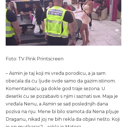
Foto: TV Pink Printscreen
– Asmin je taj koji mi vređa porodicu, a ja sam
obećala da ću ljude ovde samo da gazim istinom.
Komentarisaću ga dokle god traje sezona. U
desetki ću se pozabaviti s njim i saznati sve. Maja je
vređala Nenu, a Asmin se sad poslednjih dana
poziva na nju. Mene bi bilo sramota da Nena pljuje
Draganu, nikad joj ne bih rekla da objavi nešto. Koji
je on muškarac? – rekla je Matora.