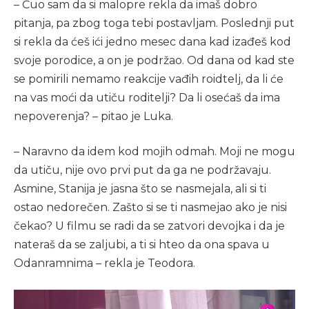
– Čuo sam da si malopre rekla da imaš dobro
pitanja, pa zbog toga tebi postavljam. Poslednji put
si rekla da ćeš ići jedno mesec dana kad izađeš kod
svoje porodice, a on je podržao. Od dana od kad ste
se pomirili nemamo reakcije vađih roidtelj, da li će
na vas moći da utiču roditelji? Da li osećaš da ima
nepoverenja? – pitao je Luka.
– Naravno da idem kod mojih odmah. Moji ne mogu
da utiču, nije ovo prvi put da ga ne podržavaju.
Asmine, Stanija je jasna što se nasmejala, ali si ti
ostao nedorečen. Zašto si se ti nasmejao ako je nisi
čekao? U filmu se radi da se zatvori devojka i da je
nateraš da se zaljubi, a ti si hteo da ona spava u
Odanramnima – rekla je Teodora.