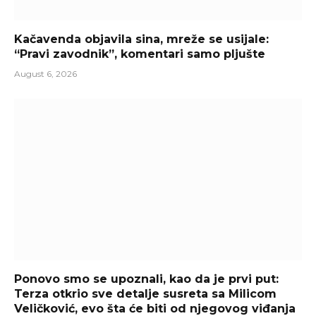
Kačavenda objavila sina, mreže se usijale:
“Pravi zavodnik”, komentari samo pljušte
August 6, 2026
Ponovo smo se upoznali, kao da je prvi put:
Terza otkrio sve detalje susreta sa Milicom
Veličković, evo šta će biti od njegovog viđanja