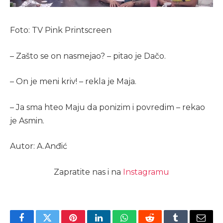
Foto: TV Pink Printscreen
– Zašto se on nasmejao? – pitao je Dačo.
– On je meni kriv! – rekla je Maja.
– Ja sma hteo Maju da ponizim i povredim – rekao
je Asmin.
Autor: A.Anđić
Zapratite nas i na
Instagramu