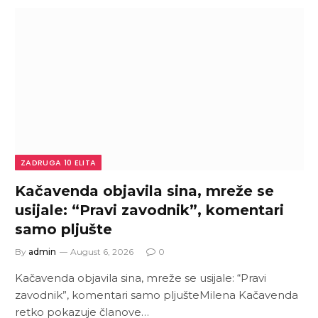
ZADRUGA 10 ELITA
Kačavenda objavila sina, mreže se
usijale: “Pravi zavodnik”, komentari
samo pljušte
By
admin
August 6, 2026
0
Kačavenda objavila sina, mreže se usijale: “Pravi
zavodnik”, komentari samo pljušteMilena Kačavenda
retko pokazuje članove…