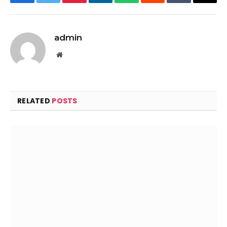
Facebook
Twitter
Pinterest
LinkedIn
WhatsApp
Reddit
Tumblr
Email
admin
Website
RELATED
POSTS