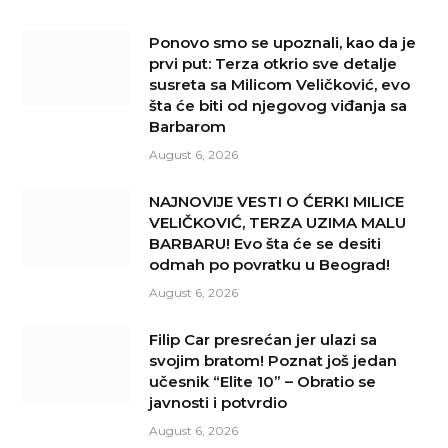
Ponovo smo se upoznali, kao da je
prvi put: Terza otkrio sve detalje
susreta sa Milicom Veličković, evo
šta će biti od njegovog viđanja sa
Barbarom
August 6, 2026
NAJNOVIJE VESTI O ĆERKI MILICE
VELIČKOVIĆ, TERZA UZIMA MALU
BARBARU! Evo šta će se desiti
odmah po povratku u Beograd!
August 6, 2026
Filip Car presrećan jer ulazi sa
svojim bratom! Poznat još jedan
učesnik “Elite 10” – Obratio se
javnosti i potvrdio
August 6, 2026