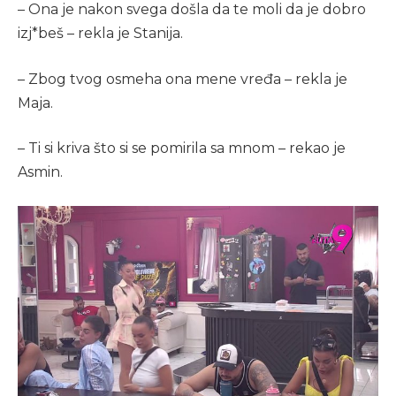
– Ona je nakon svega došla da te moli da je dobro
izj*beš – rekla je Stanija.
– Zbog tvog osmeha ona mene vređa – rekla je
Maja.
– Ti si kriva što si se pomirila sa mnom – rekao je
Asmin.