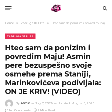
Home
»
Zadruga 10 Elita
»
Hteo sam da ponizim i povredim Maju! Asmin pere bezuspešno svoje osmehe prema Staniji, Marinkovićeva podivljala: ON JE KRIV! (VIDEO)
ZADRUGA 10 ELITA
Hteo sam da ponizim i
povredim Maju! Asmin
pere bezuspešno svoje
osmehe prema Staniji,
Marinkovićeva podivljala:
ON JE KRIV! (VIDEO)
By
admin
July 7, 2026
Updated:
August 5, 2026
No Comments
2 Mins Read