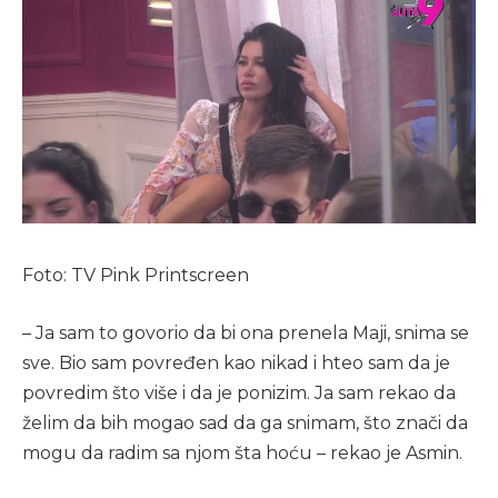
Foto: TV Pink Printscreen
– Ja sam to govorio da bi ona prenela Maji, snima se
sve. Bio sam povređen kao nikad i hteo sam da je
povredim što više i da je ponizim. Ja sam rekao da
želim da bih mogao sad da ga snimam, što znači da
mogu da radim sa njom šta hoću – rekao je Asmin.