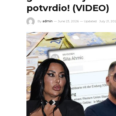
potvrdio! (VIDEO)
By
admin
June 23, 2026
Updated:
July 21, 20