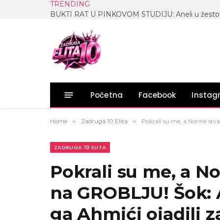
TRENDING
Početna
Facebook
Insta
Home
»
Zadruga 10 Elita
»
Pokrali su me, a Norine stv
ZADRUGA 10 ELITA
Pokrali su me, a No
na GROBLJU! Šok: 
ga Ahmići ojadili z