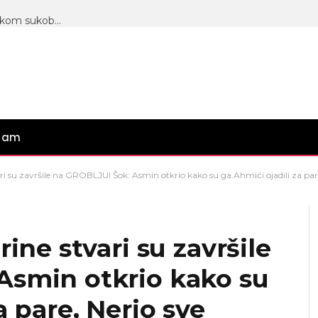
BUKTI RAT U PINKOVOM STUDIJU: Aneli u žestokom sukobu sa Neriom i Hanom, pokazala dokaze iz telefona i iznela šok optužbe! (VIDEO)
gram
ari su završile na GROBLJU! Šok: Asmin otkrio kako su ga Ahmići ojadili za par
rine stvari su završile
Asmin otkrio kako su
a pare, Nerio sve