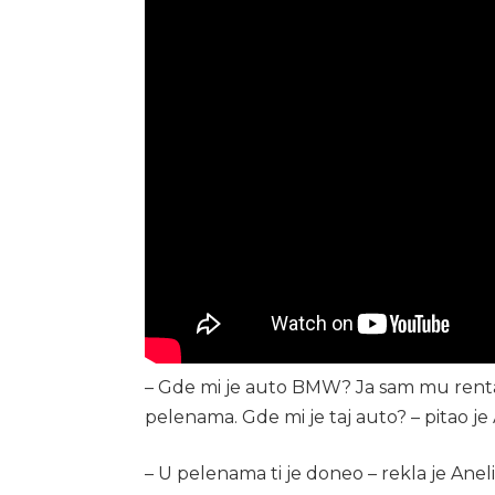
– Gde mi je auto BMW? Ja sam mu rentao
pelenama. Gde mi je taj auto? – pitao je
– U pelenama ti je doneo – rekla je Aneli