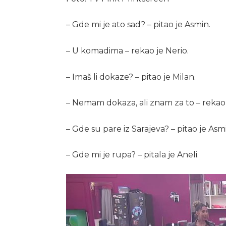
– Gde mi je ato sad? – pitao je Asmin.
– U komadima – rekao je Nerio.
– Imaš li dokaze? – pitao je Milan.
– Nemam dokaza, ali znam za to – rekao 
– Gde su pare iz Sarajeva? – pitao je Asm
– Gde mi je rupa? – pitala je Aneli.