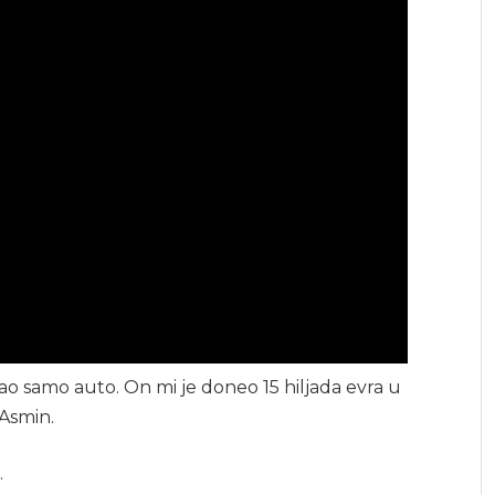
 samo auto. On mi je doneo 15 hiljada evra u
 Asmin.
.