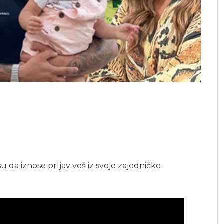
su da iznose prljav veš iz svoje zajedničke