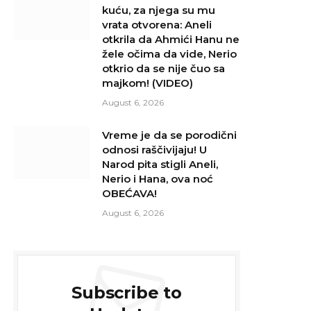
kuću, za njega su mu
vrata otvorena: Aneli
otkrila da Ahmići Hanu ne
žele očima da vide, Nerio
otkrio da se nije čuo sa
majkom! (VIDEO)
August 6, 2026
Vreme je da se porodični
odnosi raščivijaju! U
Narod pita stigli Aneli,
Nerio i Hana, ova noć
OBEĆAVA!
August 6, 2026
Subscribe to