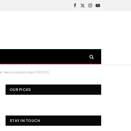
Facebook
X
Instagram
YouTube
(Twitter)
e, Nerio sve potvrdio! (VIDEO)
OUR PICKS
STAY IN TOUCH