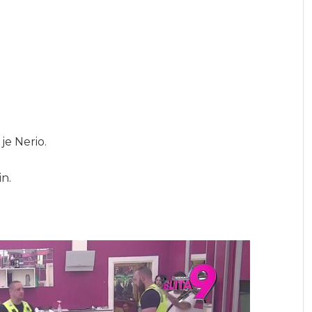
je Nerio.
in.