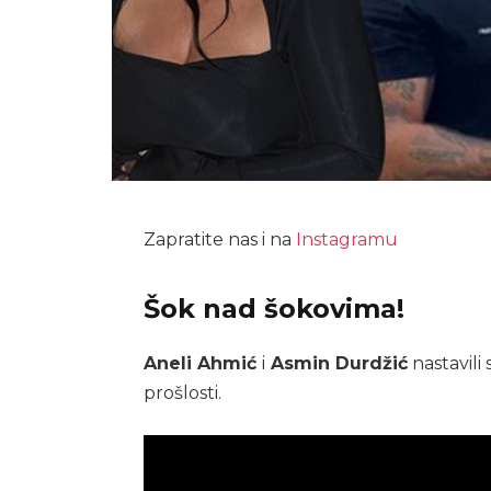
Zapratite nas i na
Instagramu
Šok nad šokovima!
Aneli Ahmić
i
Asmin Durdžić
nastavili 
prošlosti.