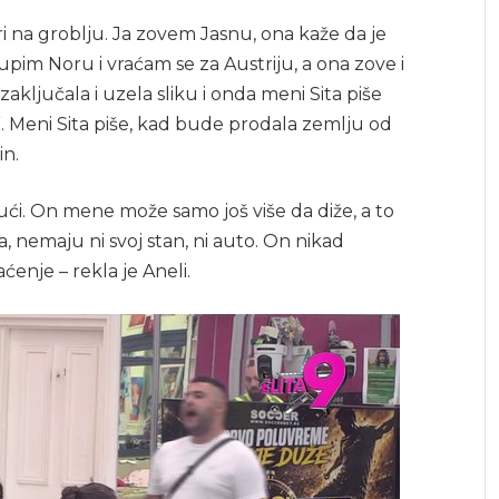
i na groblju. Ja zovem Jasnu, ona kaže da je
upim Noru i vraćam se za Austriju, a ona zove i
zaključala i uzela sliku i onda meni Sita piše
o”. Meni Sita piše, kad bude prodala zemlju od
in.
ći. On mene može samo još više da diže, a to
ta, nemaju ni svoj stan, ni auto. On nikad
ćenje – rekla je Aneli.