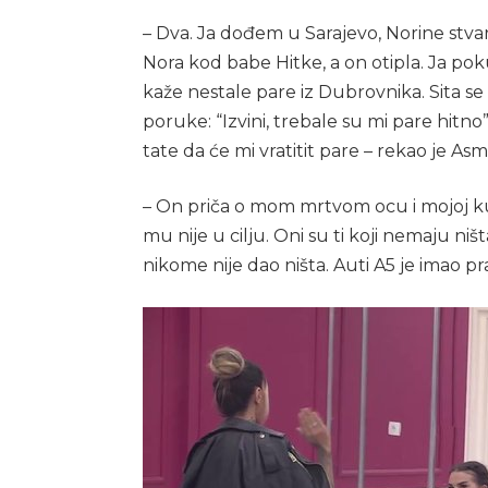
– Dva. Ja dođem u Sarajevo, Norine stvar
Nora kod babe Hitke, a on otipla. Ja pok
kaže nestale pare iz Dubrovnika. Sita se 
poruke: “Izvini, trebale su mi pare hitn
tate da će mi vratitit pare – rekao je Asm
– On priča o mom mrtvom ocu i mojoj ku
mu nije u cilju. Oni su ti koji nemaju niš
nikome nije dao ništa. Auti A5 je imao pra