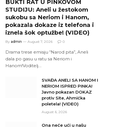
BUKTI RAT U PINKOVOM
STUDIJU: Aneli u žestokom
sukobu sa Neriom i Hanom,
pokazala dokaze iz telefona i
iznela šok optužbe! (VIDEO)
By
admin
August 7, 2026
0
Drama trese emisiju “Narod pita”, Aneli
dala po gasu u ratu sa Neriom i
Hanom!Voditelj…
SVAĐA ANELI SA HANOM I
NERIOM ISPRED PINKA!
Javno pokazan DOKAZ
protiv Site, Ahmićka
poletela! (VIDEO)
August 6, 2026
Ona neće ući u našu