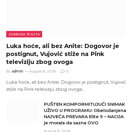
ZADRUGA 10 ELITA
Luka hoće, ali bez Anite: Dogovor je
postignut, Vujović stiže na Pink
televiziju zbog ovoga
By
admin
August 8, 2026
0
Luka hoće, ali bez Anite: Dogovor je postignut, Vujović
stiže na Pink televiziju zbog ovoga…
PUŠTEN KOMPORMITUJUĆI SNIMAK
UŽIVO U PROGRAMU: Obelodanjena
NAJVEĆA PREVARA Elite 9 – NACIJA
je morala da sazna OVO
August 8, 2026