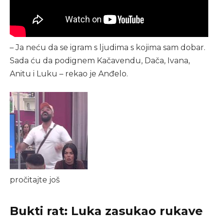
– Ja neću da se igram s ljudima s kojima sam dobar.
Sada ću da podignem Kačavendu, Dača, Ivana,
Anitu i Luku – rekao je Anđelo.
pročitajte još
Bukti rat: Luka zasukao rukave