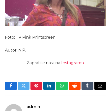
Foto: TV Pink Printscreen
Autor: N.P.
Zapratite nas i na
Instagramu
Facebook
Twitter
Pinterest
LinkedIn
WhatsApp
Reddit
Tumblr
Email
admin