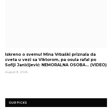
Iskreno o svemu! Mina Vrbaški priznala da
cveta u vezi sa Viktorom, pa osula rafal po
Sofiji Janićijević: NEMORALNA OSOBA… (VIDEO)
August 8, 2026
OUR PICKS