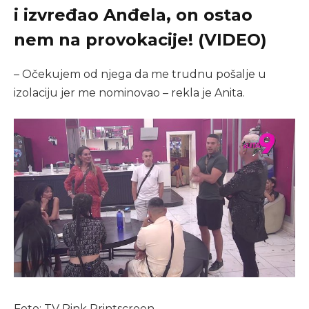
i izvređao Anđela, on ostao
nem na provokacije! (VIDEO)
– Očekujem od njega da me trudnu pošalje u
izolaciju jer me nominovao – rekla je Anita.
Foto: TV Pink Printscreen