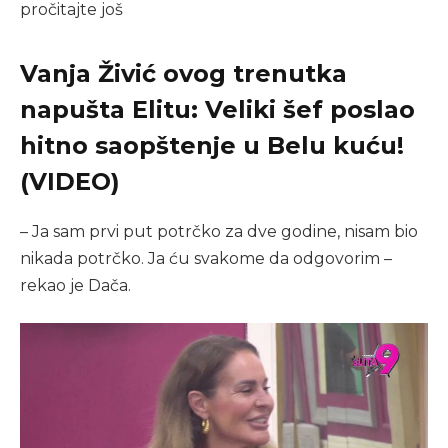
pročitajte još
Vanja Živić ovog trenutka
napušta Elitu: Veliki šef poslao
hitno saopštenje u Belu kuću!
(VIDEO)
– Ja sam prvi put potrčko za dve godine, nisam bio
nikada potrčko. Ja ću svakome da odgovorim –
rekao je Dača.