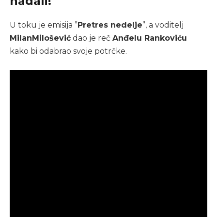
nadali!
U toku je emisija ”
Pretres nedelje
”, a voditelj
Milan
Milošević
dao je reč
Anđelu Rankoviću
kako bi odabrao svoje potrčke.