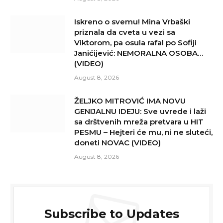
Iskreno o svemu! Mina Vrbaški
priznala da cveta u vezi sa
Viktorom, pa osula rafal po Sofiji
Janićijević: NEMORALNA OSOBA…
(VIDEO)
August 8, 2026
ŽELJKO MITROVIĆ IMA NOVU
GENIJALNU IDEJU: Sve uvrede i laži
sa drštvenih mreža pretvara u HIT
PESMU – Hejteri će mu, ni ne sluteći,
doneti NOVAC (VIDEO)
August 8, 2026
Subscribe to Updates