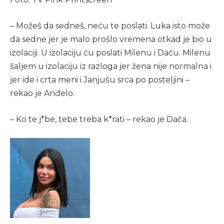
– Možeš da sedneš, neću te poslati. Luka isto može
da sedne jer je malo prošlo vremena otkad je bio u
izolaciji. U izolaciju ću poslati Milenu i Daču. Milenu
šaljem u izolaciju iz razloga jer žena nije normalna i
jer ide i crta meni i Janjušu srca po posteljini –
rekao je Anđelo.
– Ko te j*be, tebe treba k*rati – rekao je Dača.