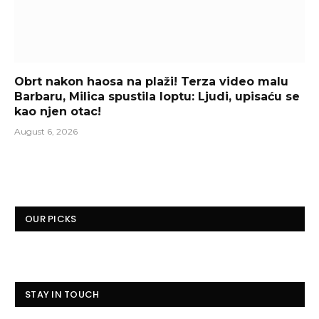
Obrt nakon haosa na plaži! Terza video malu
Barbaru, Milica spustila loptu: Ljudi, upisaću se
kao njen otac!
August 6, 2026
OUR PICKS
STAY IN TOUCH