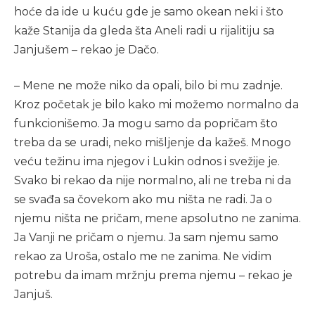
hoće da ide u kuću gde je samo okean neki i što
kaže Stanija da gleda šta Aneli radi u rijalitiju sa
Janjušem – rekao je Dačo.
– Mene ne može niko da opali, bilo bi mu zadnje.
Kroz početak je bilo kako mi možemo normalno da
funkcionišemo. Ja mogu samo da popričam što
treba da se uradi, neko mišljenje da kažeš. Mnogo
veću težinu ima njegov i Lukin odnos i svežije je.
Svako bi rekao da nije normalno, ali ne treba ni da
se svađa sa čovekom ako mu ništa ne radi. Ja o
njemu ništa ne pričam, mene apsolutno ne zanima.
Ja Vanji ne pričam o njemu. Ja sam njemu samo
rekao za Uroša, ostalo me ne zanima. Ne vidim
potrebu da imam mržnju prema njemu – rekao je
Janjuš.