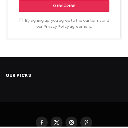
By signing up, you agree to the our terms and
our
Privacy Policy
agreement.
OUR PICKS
Facebook
X
Instagram
Pinterest