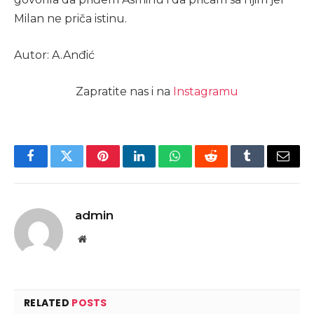
Milan ne priča istinu.
Autor: A.Anđić
Zapratite nas i na
Instagramu
Facebook
Twitter
Pinterest
LinkedIn
WhatsApp
Reddit
Tumblr
Email
admin
Website
RELATED
POSTS