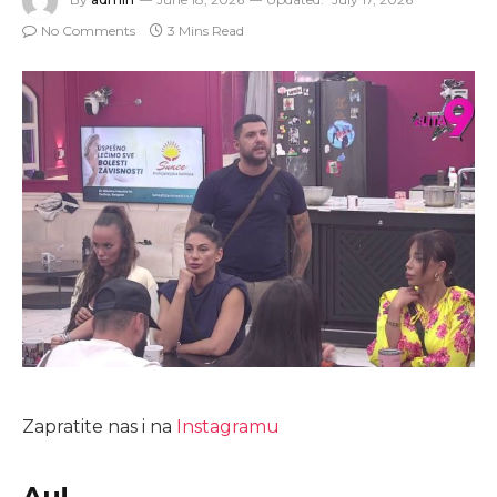
No Comments
3 Mins Read
Zapratite nas i na
Instagramu
Au!