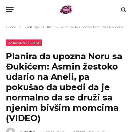
Home
»
Zadruga 10 Elita
»
Planira da upozna Noru sa Đukićem: Asmin žestoko udario na Aneli, pa pokušao da ubedi da je normalno da se druži sa njenim bivšim momcima (VIDEO)
ZADRUGA 10 ELITA
Planira da upozna Noru sa
Đukićem: Asmin žestoko
udario na Aneli, pa
pokušao da ubedi da je
normalno da se druži sa
njenim bivšim momcima
(VIDEO)
By
admin
June 18, 2026
Updated:
July 17, 2026