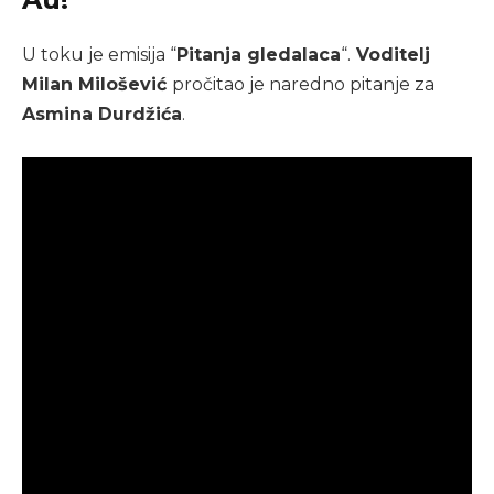
U toku je emisija “
Pitanja gledalaca
“.
Voditelj
Milan Milošević
pročitao je naredno pitanje za
Asmina Durdžića
.