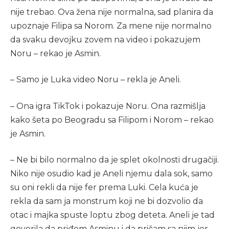
nije trebao. Ova žena nije normalna, sad planira da
upoznaje Filipa sa Norom. Za mene nije normalno
da svaku devojku zovem na video i pokazujem
Noru – rekao je Asmin.
– Samo je Luka video Noru – rekla je Aneli.
– Ona igra TikTok i pokazuje Noru. Ona razmišlja
kako šeta po Beogradu sa Filipom i Norom – rekao
je Asmin.
– Ne bi bilo normalno da je splet okolnosti drugačiji.
Niko nije osudio kad je Aneli njemu dala sok, samo
su oni rekli da nije fer prema Luki. Cela kuća je
rekla da sam ja monstrum koji ne bi dozvolio da
otac i majka spuste loptu zbog deteta. Aneli je tad
govorila da priđem Asminu i da pričam sa njim jer