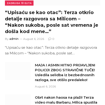
ZADRUGA 10 ELITA
“Upisaću se kao otac”: Terza otkrio
detalje razgovora sa Milicom –
“Nakon sukoba, posle sat vremena je
došla kod mene…”
By
admin
August 6, 2026
0
“Upisaću se kao otac”: Terza otkrio detalje razgovora
sa Milicom – “Nakon sukoba, posle sat…
MAJA I ASMIN HITNO PRIJAVLJENI
POLICIJI ZBOG STRAVIČNE TUČE!
Usledila selidba iz bezbednosnih
razloga, sve otišlo predaleko!
August 6, 2026
Obrt nakon haosa na plaži! Terza
video malu Barbaru, Milica spustila