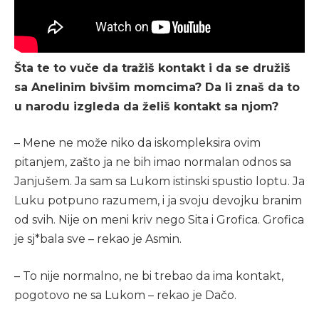
Šta te to vuče da tražiš kontakt i da se družiš
sa Anelinim bivšim momcima? Da li znaš da to
u narodu izgleda da želiš kontakt sa njom?
– Mene ne može niko da iskompleksira ovim
pitanjem, zašto ja ne bih imao normalan odnos sa
Janjušem. Ja sam sa Lukom istinski spustio loptu. Ja
Luku potpuno razumem, i ja svoju devojku branim
od svih. Nije on meni kriv nego Sita i Grofica. Grofica
je sj*bala sve – rekao je Asmin.
– To nije normalno, ne bi trebao da ima kontakt,
pogotovo ne sa Lukom – rekao je Dačo.