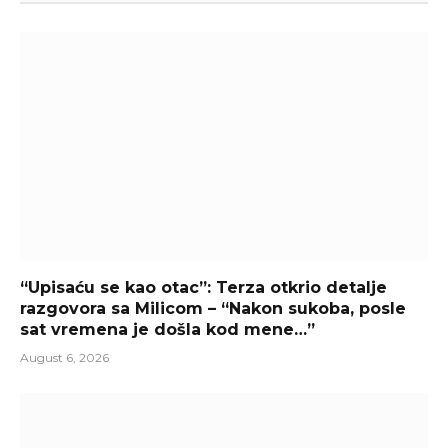
“Upisaću se kao otac”: Terza otkrio detalje
razgovora sa Milicom – “Nakon sukoba, posle
sat vremena je došla kod mene…”
August 6, 2026