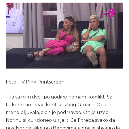
Foto: TV Pink Printscreen
– Ja sa njim dve i po godine nemam konflikt. Sa
Lukom sam imao konflikt zbog Grofice. Ona je
mene pljuvala, a on je podržavao. On je uzeo
Norinu sliku i doneo u rijaliti. Je l’ treba svako da
nosi Norine slike po džepovima, a ona je shvatio da