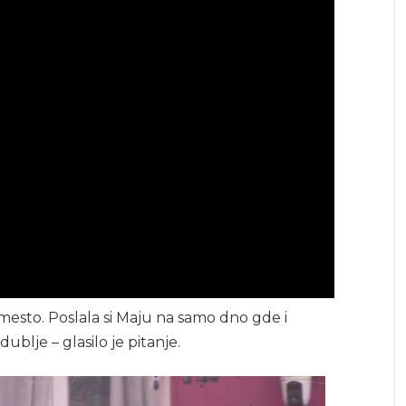
 mesto. Poslala si Maju na samo dno gde i
ublje – glasilo je pitanje.