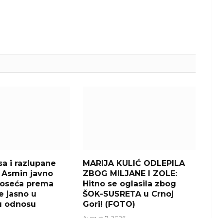
sa i razlupane
MARIJA KULIĆ ODLEPILA
: Asmin javno
ZBOG MILJANE I ZOLE:
a oseća prema
Hitno se oglasila zbog
je jasno u
ŠOK-SUSRETA u Crnoj
u odnosu
Gori! (FOTO)
August 7, 2026