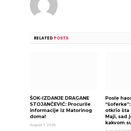
RELATED
POSTS
ŠOK-IZDANJE DRAGANE
Posle hao
STOJANČEVIĆ: Procurile
“šoferke”
informacije iz Matorinog
otkrio št
doma!
Maji, sad 
kakvom s
August 7, 2026
August 7, 2026