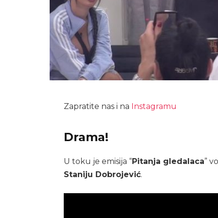
Zapratite nas i na
Instagramu
Drama!
U toku je emisija “
Pitanja gledalaca
” v
Staniju Dobrojević
.