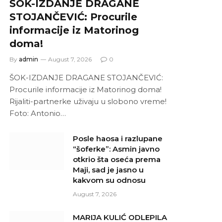
ŠOK-IZDANJE DRAGANE
STOJANČEVIĆ: Procurile
informacije iz Matorinog
doma!
By
admin
August 7, 2026
0
ŠOK-IZDANJE DRAGANE STOJANČEVIĆ:
Procurile informacije iz Matorinog doma!
Rijaliti-partnerke uživaju u slobono vreme!
Foto: Antonio…
Posle haosa i razlupane
“šoferke”: Asmin javno
otkrio šta oseća prema
Maji, sad je jasno u
kakvom su odnosu
August 7, 2026
MARIJA KULIĆ ODLEPILA