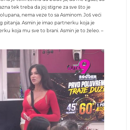
zna tek treba da joj stigne za sve što je
 polupana, nema veze to sa Asminom. Još veći
 pitanja. Asmin je imao partnerku koja je
erku koja mu sve to brani. Asmin je to želeo. –