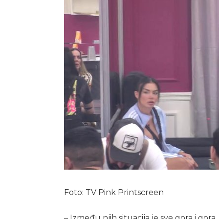
Foto: TV Pink Printscreen
– Između njih situacija je sve gora i gora