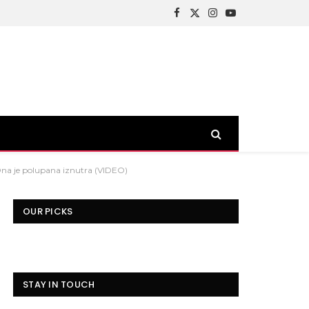
Facebook
X
Instagram
YouTube
(Twitter)
na je polupana iznutra (VIDEO)
OUR PICKS
STAY IN TOUCH