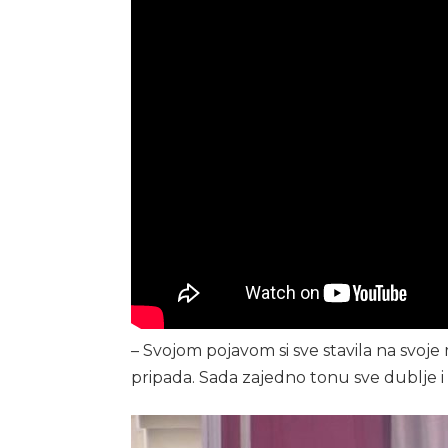
– Svojom pojavom si sve stavila na svoje
pripada. Sada zajedno tonu sve dublje i d