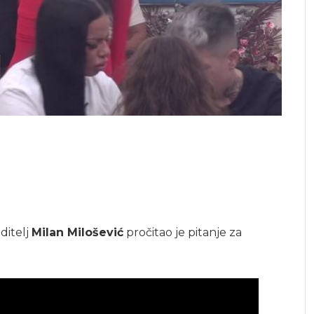
oditelj
Milan Milošević
pročitao je pitanje za