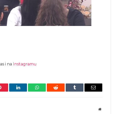
as i na
Instagramu
Pinterest
LinkedIn
WhatsApp
Reddit
Tumblr
Email
Website