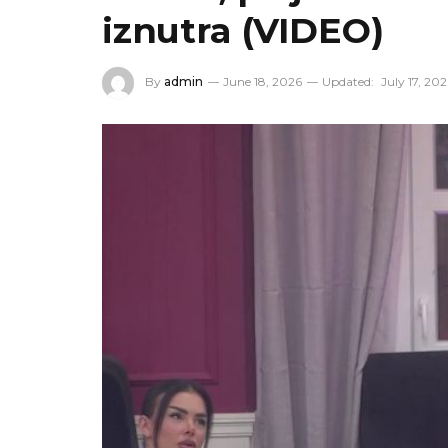
iznutra (VIDEO)
By
admin
June 18, 2026
Updated:
July 17, 20