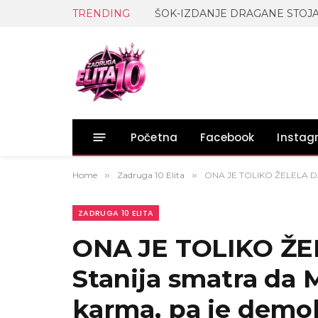
TRENDING
Početna
Facebook
Insta
Home
»
Zadruga 10 Elita
»
ONA JE TOLIKO ŽELELA DA B
ZADRUGA 10 ELITA
ONA JE TOLIKO ŽE
Stanija smatra da 
karma, pa je demol