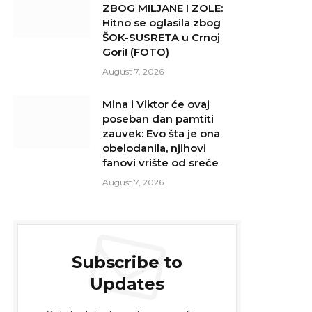
ZBOG MILJANE I ZOLE:
Hitno se oglasila zbog
ŠOK-SUSRETA u Crnoj
Gori! (FOTO)
August 7, 2026
Mina i Viktor će ovaj
poseban dan pamtiti
zauvek: Evo šta je ona
obelodanila, njihovi
fanovi vrište od sreće
August 7, 2026
Subscribe to
Updates