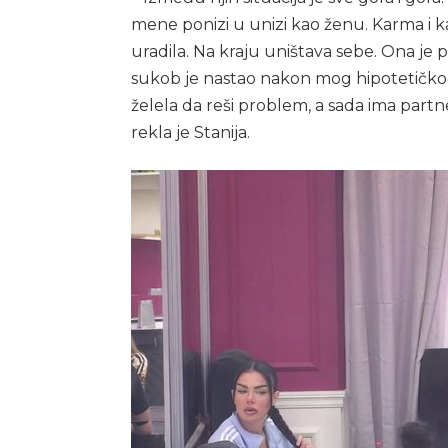
mene ponizi u unizi kao ženu. Karma i ka
uradila. Na kraju uništava sebe. Ona je
sukob je nastao nakon mog hipotetičkog
želela da reši problem, a sada ima partn
rekla je Stanija.