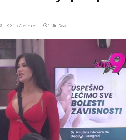
26
No Comments
1 Min Read