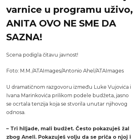
varnice u programu uživo,
ANITA OVO NE SME DA
SAZNA!
Scena podigla čitavu javnost!
Foto: M.M./ATAImages/Antonio Ahel/ATAImages
U dramatičnom razgovoru između Luke Vujovića i
Ivana Marinkovića prilikom podele budžeta, jasno
se ocrtala tenzija koja se stvorila unutar njihovog
odnosa.
– Tri hiljade, mali budžet. Često pokazuješ žal
zbog Aneli. Pokazuješ volju da se priča o njoj i