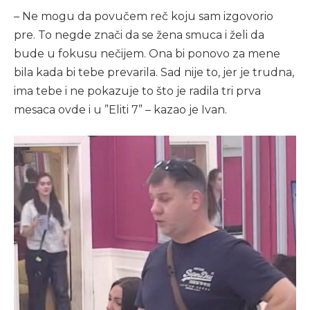
– Ne mogu da povučem reč koju sam izgovorio
pre. To negde znači da se žena smuca i želi da
bude u fokusu nečijem. Ona bi ponovo za mene
bila kada bi tebe prevarila. Sad nije to, jer je trudna,
ima tebe i ne pokazuje to što je radila tri prva
mesaca ovde i u ”Eliti 7” – kazao je Ivan.