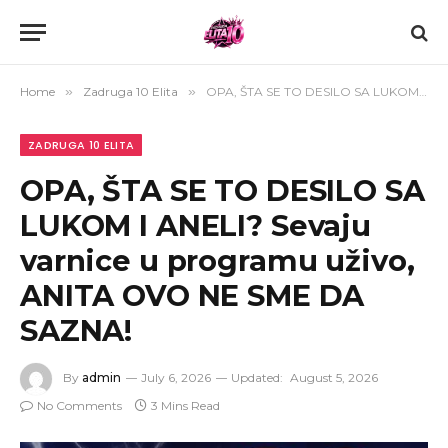
Home
»
Zadruga 10 Elita
»
OPA, ŠTA SE TO DESILO SA LUKOM I ANELI? Sevaju varnice u programu uživo, ANITA OVO NE SME DA SAZNA!
ZADRUGA 10 ELITA
OPA, ŠTA SE TO DESILO SA
LUKOM I ANELI? Sevaju
varnice u programu uživo,
ANITA OVO NE SME DA
SAZNA!
By
admin
July 6, 2026
Updated:
August 5, 2026
No Comments
3 Mins Read