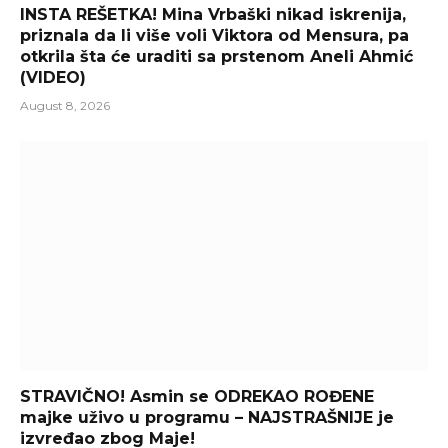
INSTA REŠETKA! Mina Vrbaški nikad iskrenija,
priznala da li više voli Viktora od Mensura, pa
otkrila šta će uraditi sa prstenom Aneli Ahmić
(VIDEO)
August 8, 2026
STRAVIČNO! Asmin se ODREKAO ROĐENE
majke uživo u programu – NAJSTRAŠNIJE je
izvređao zbog Maje!