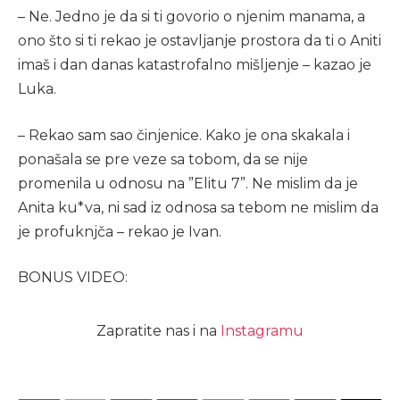
– Ne. Jedno je da si ti govorio o njenim manama, a
ono što si ti rekao je ostavljanje prostora da ti o Aniti
imaš i dan danas katastrofalno mišljenje – kazao je
Luka.
– Rekao sam sao činjenice. Kako je ona skakala i
ponašala se pre veze sa tobom, da se nije
promenila u odnosu na ”Elitu 7”. Ne mislim da je
Anita ku*va, ni sad iz odnosa sa tebom ne mislim da
je profuknjča – rekao je Ivan.
BONUS VIDEO:
Zapratite nas i na
Instagramu