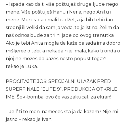
– Ispada kao da ti više poštuješ druge ljude nego
mene. Više poštuješ Hanu i Neria, nego Anitu i
mene. Meni si dao mali budžet, a ja bih tebi dao
srednji ili veliki da sam ja vođa, to je istina. Želim da
naš odnos bude za tri hiljade od ovog trenutka.
Ako je tebi Anita mogla da kaže da sada ima dobro
mišljenje o tebi, a nekada nije imala, kako ti onda o
njoj ne možeš da kažeš nešto popust toga?! –
rekao je Luka.
PROČITAJTE JOŠ: SPECIJALNI ULAZAK PRED
SUPERFINALE “ELITE 9”, PRODUKCIJA OTKRILE
IME! Šok-bomba, ovo će vas zakucati za ekran!
– Je l’ ti to meni namećeš šta ja da kažem? Nije mi
jasno – rekao je Ivan.