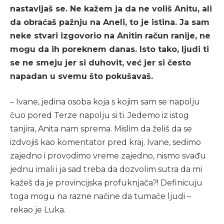
nastavljaš se. Ne kažem ja da ne voliš Anitu, ali
da obraćaš pažnju na Aneli, to je istina. Ja sam
neke stvari izgovorio na Anitin račun ranije, ne
mogu da ih poreknem danas. Isto tako, ljudi ti
se ne smeju jer si duhovit, već jer si često
napadan u svemu što pokušavaš.
– Ivane, jedina osoba koja s kojim sam se napolju
čuo pored Terze napolju si ti. Jedemo iz istog
tanjira, Anita nam sprema. Mislim da želiš da se
izdvojiš kao komentator pred kraj. Ivane, sedimo
zajedno i provodimo vreme zajedno, nismo svađu
jednu imali i ja sad treba da dozvolim sutra da mi
kažeš da je provincijska profuknjača?! Definicuju
toga mogu na razne načine da tumače ljudi –
rekao je Luka.