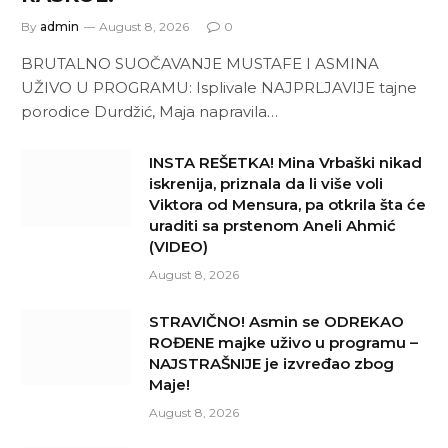
By
admin
August 8, 2026
0
BRUTALNO SUOČAVANJE MUSTAFE I ASMINA
UŽIVO U PROGRAMU: Isplivale NAJPRLJAVIJE tajne
porodice Durdžić, Maja napravila…
INSTA REŠETKA! Mina Vrbaški nikad
iskrenija, priznala da li više voli
Viktora od Mensura, pa otkrila šta će
uraditi sa prstenom Aneli Ahmić
(VIDEO)
August 8, 2026
STRAVIČNO! Asmin se ODREKAO
ROĐENE majke uživo u programu –
NAJSTRAŠNIJE je izvređao zbog
Maje!
August 8, 2026