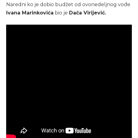
Naredni ko je dobio budžet od ovonedeljnog vođe
Ivana Marinkovića
bio je
Dača Virijević.