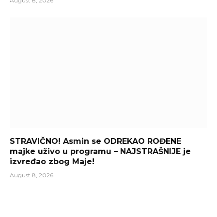
August 8, 2026
STRAVIČNO! Asmin se ODREKAO ROĐENE
majke uživo u programu – NAJSTRAŠNIJE je
izvređao zbog Maje!
August 8, 2026