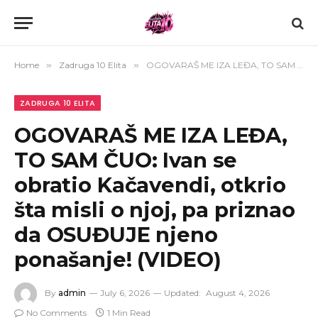
Home
»
Zadruga 10 Elita
»
OGOVARAŠ ME IZA LEĐA, TO SAM ČUO: Ivan se obratio Kačavendi, otkrio šta misli o njoj, pa priznao da OSUĐUJE njeno ponašanje! (VIDEO)
ZADRUGA 10 ELITA
OGOVARAŠ ME IZA LEĐA,
TO SAM ČUO: Ivan se
obratio Kačavendi, otkrio
šta misli o njoj, pa priznao
da OSUĐUJE njeno
ponašanje! (VIDEO)
By
admin
July 6, 2026
Updated:
August 4, 2026
No Comments
1 Min Read