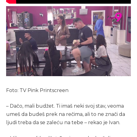
Foto: TV Pink Printscreen
– Dačo, mali budžet. Ti imaš neki svoj stav, veoma
umeš da budeš prek na rečima, ali to ne znači da
ljudi treba da se zaleću na tebe – rekao je Ivan.