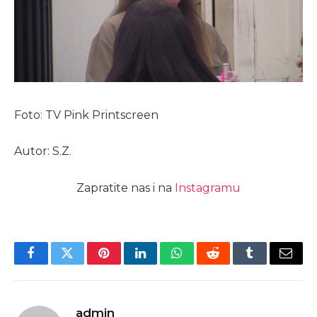
Foto: TV Pink Printscreen
Autor: S.Z.
Zapratite nas i na
Instagramu
Facebook
Twitter
Pinterest
LinkedIn
WhatsApp
Reddit
Tumblr
Email
admin