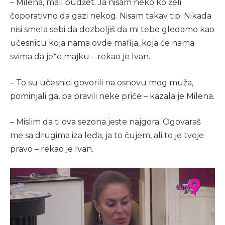
– Milena, mali budžet. Ja nisam neko ko želi
čoporativno da gazi nekog. Nisam takav tip. Nikada
nisi smela sebi da dozboljiš da mi tebe gledamo kao
učesnicu koja nama ovde mafija, koja će nama
svima da je*e majku – rekao je Ivan.
– To su učesnici govorili na osnovu mog muža,
pominjali ga, pa pravili neke priče – kazala je Milena.
– Mislim da ti ova sezona jeste najgora. Ogovaraš
me sa drugima iza leđa, ja to čujem, ali to je tvoje
pravo – rekao je Ivan.