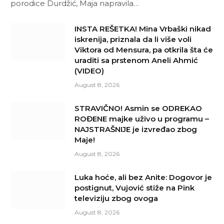
porodice Durdžić, Maja napravila…
INSTA REŠETKA! Mina Vrbaški nikad
iskrenija, priznala da li više voli
Viktora od Mensura, pa otkrila šta će
uraditi sa prstenom Aneli Ahmić
(VIDEO)
August 8, 2026
STRAVIČNO! Asmin se ODREKAO
ROĐENE majke uživo u programu –
NAJSTRAŠNIJE je izvređao zbog
Maje!
August 8, 2026
Luka hoće, ali bez Anite: Dogovor je
postignut, Vujović stiže na Pink
televiziju zbog ovoga
August 8, 2026