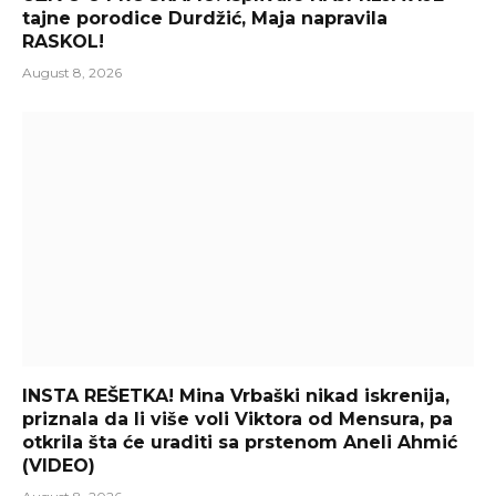
tajne porodice Durdžić, Maja napravila
RASKOL!
August 8, 2026
INSTA REŠETKA! Mina Vrbaški nikad iskrenija,
priznala da li više voli Viktora od Mensura, pa
otkrila šta će uraditi sa prstenom Aneli Ahmić
(VIDEO)