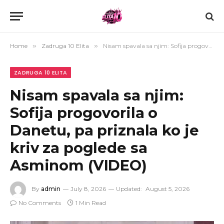
Home
»
Zadruga 10 Elita
»
Nisam spavala sa njim: Sofija progovorila o Danetu, pa priznala ko je kriv za poglede sa Asminom (VIDEO)
ZADRUGA 10 ELITA
Nisam spavala sa njim:
Sofija progovorila o
Danetu, pa priznala ko je
kriv za poglede sa
Asminom (VIDEO)
By
admin
July 8, 2026
Updated:
August 5, 2026
No Comments
1 Min Read