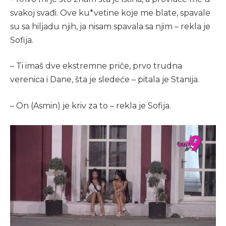
svakoj svađi. Ove ku*vetine koje me blate, spavale
su sa hiljadu njih, ja nisam spavala sa njim – rekla je
Sofija.
– Ti imaš dve ekstremne priče, prvo trudna
verenica i Dane, šta je sledeće – pitala je Stanija.
– On (Asmin) je kriv za to – rekla je Sofija.