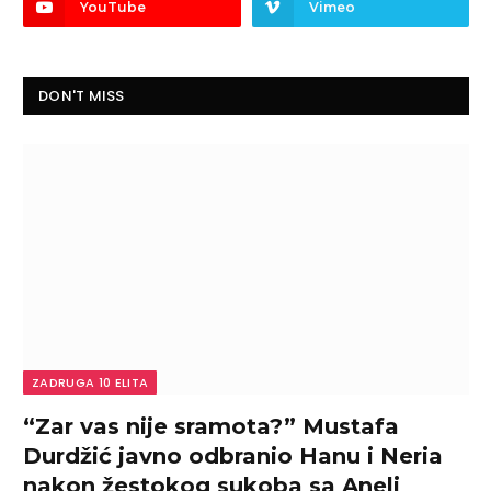
YouTube
Vimeo
DON'T MISS
ZADRUGA 10 ELITA
“Zar vas nije sramota?” Mustafa
Durdžić javno odbranio Hanu i Neria
nakon žestokog sukoba sa Aneli