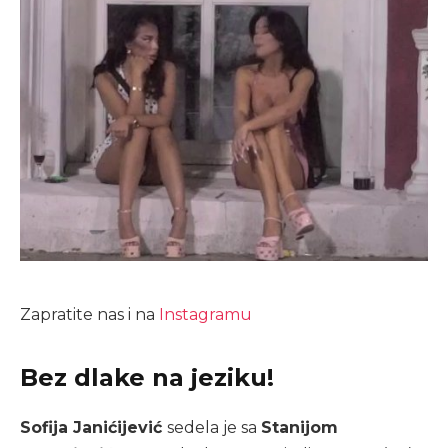
Zapratite nas i na
Instagramu
Bez dlake na jeziku!
Sofija Janićijević
sedela je sa
Stanijom