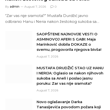
By
admin
August 7, 2026
0
“Zar vas nije sramota?” Mustafa Durdžić javno
odbranio Hanu i Neria nakon žestokog sukoba sa…
SAOPŠTENE NAJNOVIJE VESTI O
ASMINOVOJ AFERI S GABI: Maja
Marinković dobila DOKAZE o
svemu, progovorila njegova bivša!
August 7, 2026
MUSTAFA DRUDŽIĆ STAO UZ HANU
I NERIJA: Oglasio se nakon njihovoh
sukoba sa Aneli i poslao jasnu
poruku: Zar vas nije sramota?
August 7, 2026
Novo oglašavanje Darka
Tanasijevića povodom požara koji