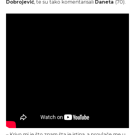
Dobrojević
, te su tako komentarisali
Daneta
(70).
– Krivo mi je što znam šta je istina, a provlače me u