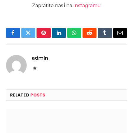
Zapratite nas i na
Instagramu
Facebook
Twitter
Pinterest
LinkedIn
WhatsApp
Reddit
Tumblr
Email
admin
Website
RELATED
POSTS