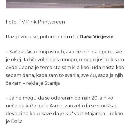
Foto: TV Pink Printscreen
Razgovoru se, potom, pridružio
Dača Virijević
.
– Sačekušica i moj osmeh, ako će njih da opere, sve
je okej. Ja bih volela još mnogo, mnogo još dok sam
ovde. Jedna je tema što sam išla kao luda nasta kao
sedam dana, kada sam to svarila, sve ću, sada ja njih
čekam – rekla je Stanija.
– Ja ne mogu da se odbranim od njih 20, a niko
neće da kaže da je Asmin zauzet i da se smeškao
devojci za koju kaže da je ku*va iz Majamija – rekao
je Dača.