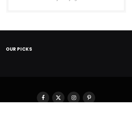
OUR PICKS
Facebook
X
Instagram
Pinterest
(Twitter)
POČETNA
© 2026 ThemeSphere. Designed by
ThemeSphere
.