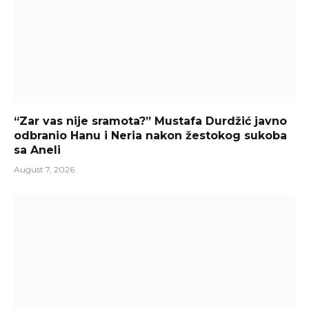
“Zar vas nije sramota?” Mustafa Durdžić javno
odbranio Hanu i Neria nakon žestokog sukoba
sa Aneli
August 7, 2026