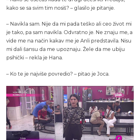
kako se sa svim tim nosiš? – glasilo je pitanje.
– Navikla sam. Nije da mi pada teško ali ceo život mi
je tako, pa sam navikla. Odvratno je. Ne znaju me, a
vide me na način kakav me je Anli predstavila. Nisu
mi dali šansu da me upoznaju. Žele da me ubiju
psihički – rekla je Hana.
– Ko te je najviše povredio? – pitao je Joca.