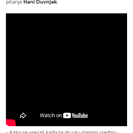
pitanje
Hani Duvnjak
.
– Kako se osećaš kada te drugi učesnici vređaju,