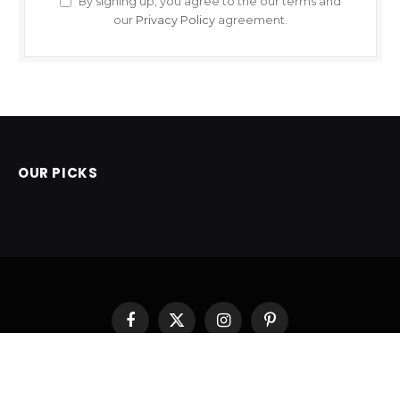
By signing up, you agree to the our terms and
our
Privacy Policy
agreement.
OUR PICKS
Facebook
X
Instagram
Pinterest
(Twitter)
POČETNA