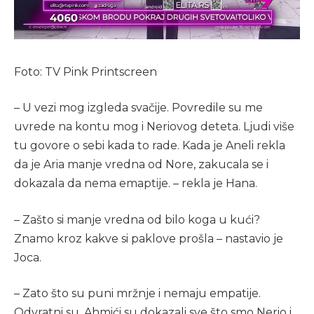
Foto: TV Pink Printscreen
– U vezi mog izgleda svačije. Povredile su me
uvrede na kontu mog i Neriovog deteta. Ljudi više
tu govore o sebi kada to rade. Kada je Aneli rekla
da je Aria manje vredna od Nore, zakucala se i
dokazala da nema emaptije. – rekla je Hana.
– Zašto si manje vredna od bilo koga u kući?
Znamo kroz kakve si paklove prošla – nastavio je
Joca.
– Zato što su puni mržnje i nemaju empatije.
Odvratni su. Ahmići su dokazali sve što smo Nerio i