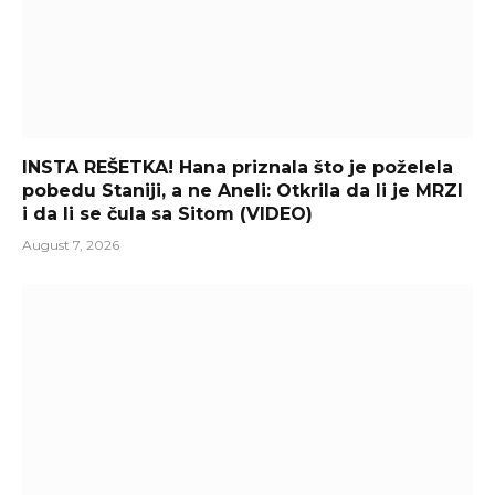
INSTA REŠETKA! Hana priznala što je poželela
pobedu Staniji, a ne Aneli: Otkrila da li je MRZI
i da li se čula sa Sitom (VIDEO)
August 7, 2026