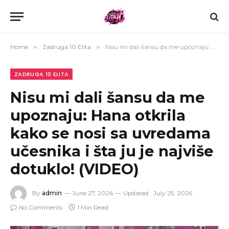
Home
»
Zadruga 10 Elita
»
Nisu mi dali šansu da me upoznaju: Hana otkrila kako se nosi sa uvredama učesnika i šta ju je najviše dotuklo! (VIDEO)
ZADRUGA 10 ELITA
Nisu mi dali šansu da me
upoznaju: Hana otkrila
kako se nosi sa uvredama
učesnika i šta ju je najviše
dotuklo! (VIDEO)
By
admin
June 27, 2026
Updated:
July 25, 2026
No Comments
1 Min Read