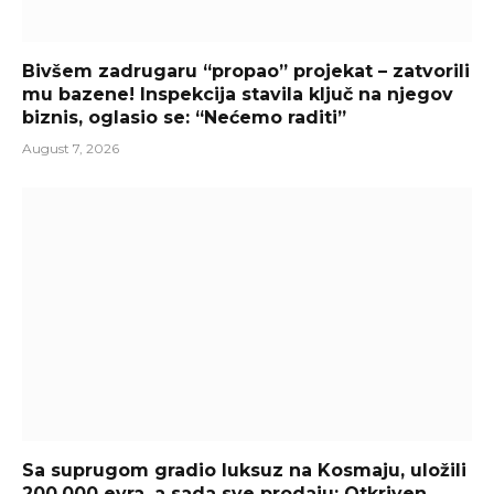
Bivšem zadrugaru “propao” projekat – zatvorili
mu bazene! Inspekcija stavila ključ na njegov
biznis, oglasio se: “Nećemo raditi”
August 7, 2026
Sa suprugom gradio luksuz na Kosmaju, uložili
200.000 evra, a sada sve prodaju: Otkriven