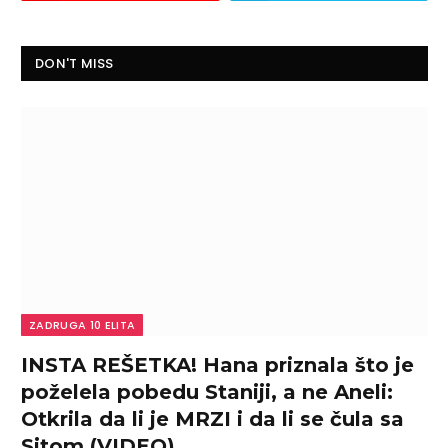
DON'T MISS
ZADRUGA 10 ELITA
INSTA REŠETKA! Hana priznala što je
poželela pobedu Staniji, a ne Aneli:
Otkrila da li je MRZI i da li se čula sa
Sitom (VIDEO)