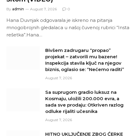
By
admin
August 7, 2026
0
Hana Duvnjak odgovarala je iskreno na pitanja
mnogobrojnih gledalaca u našoj čuvenoj rubrici “Insta
rešetka”.Hana…
Bivšem zadrugaru “propao”
projekat – zatvorili mu bazene!
Inspekcija stavila ključ na njegov
biznis, oglasio se: “Nećemo raditi”
August 7, 2026
Sa suprugom gradio luksuz na
Kosmaju, uložili 200.000 evra, a
sada sve prodaju: Otkriven razlog
odluke rijaliti učesnika
August 7, 2026
HITNO UKLJUČENJE ZBOG ĆERKE