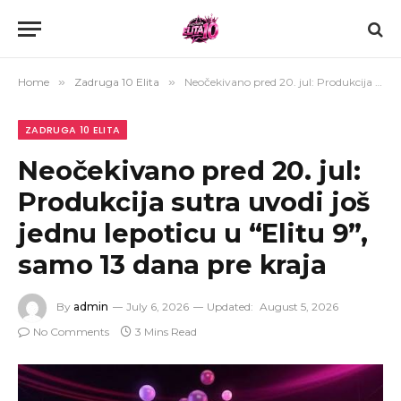
Home
»
Zadruga 10 Elita
»
Neočekivano pred 20. jul: Produkcija sutra uvodi još jednu lepoticu u “Elitu 9”, samo 13 dana pre kraja
ZADRUGA 10 ELITA
Neočekivano pred 20. jul:
Produkcija sutra uvodi još
jednu lepoticu u “Elitu 9”,
samo 13 dana pre kraja
By
admin
July 6, 2026
Updated:
August 5, 2026
No Comments
3 Mins Read