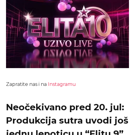
Zapratite nas i na
Instagramu
Neočekivano pred 20. jul:
Produkcija sutra uvodi još
jednu lepoticu u “Elitu 9”,