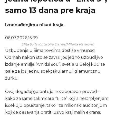
samo 13 dana pre kraja
Iznenađenjima nikad kraja.
06.07.2026.
15:39
Elita 9 / Izvor: Srbija Danas/Milana Pavković
Uzbuđenje u Šimanovcima dostiže vrhunac!
Odmah nakon što se završi još jedno uzbudljivo
izdanje emisije “Amidži šou”, svetla u Beloj kući se
pale za još jednu spektakularnu i glamuroznu
žurku.
Ovaj događaj garantuje nezaboravan provod –
kako za same takmičare “Elite” koji s nestrpljenjem
iščekuju opuštanje, tako i za milionski auditorijum
koji će dešavanja pratiti uživo kraj malih ekrana.