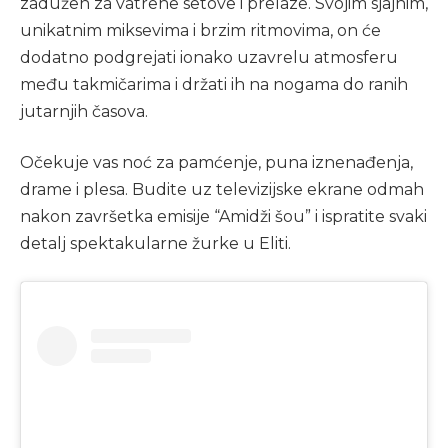
zadužen za vatrene setove i prelaze. Svojim sjajnim,
unikatnim miksevima i brzim ritmovima, on će
dodatno podgrejati ionako uzavrelu atmosferu
među takmičarima i držati ih na nogama do ranih
jutarnjih časova.
Očekuje vas noć za pamćenje, puna iznenađenja,
drame i plesa. Budite uz televizijske ekrane odmah
nakon završetka emisije “Amidži šou” i ispratite svaki
detalj spektakularne žurke u Eliti.