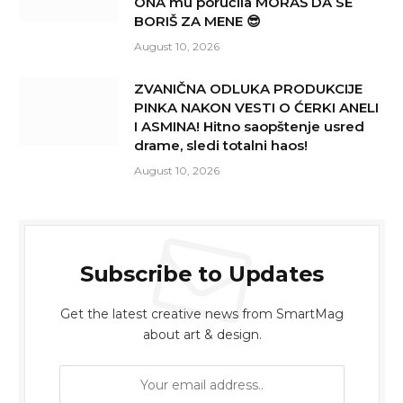
ONA mu poručila MORAŠ DA SE
BORIŠ ZA MENE 😎
August 10, 2026
ZVANIČNA ODLUKA PRODUKCIJE
PINKA NAKON VESTI O ĆERKI ANELI
I ASMINA! Hitno saopštenje usred
drame, sledi totalni haos!
August 10, 2026
Subscribe to Updates
Get the latest creative news from SmartMag
about art & design.