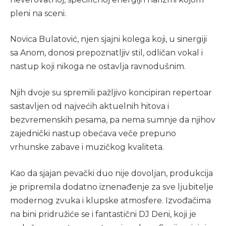
pleni na sceni.
Novica Bulatović, njen sjajni kolega koji, u sinergiji
sa Anom, donosi prepoznatljiv stil, odličan vokal i
nastup koji nikoga ne ostavlja ravnodušnim.
Njih dvoje su spremili pažljivo koncipiran repertoar
sastavljen od najvećih aktuelnih hitova i
bezvremenskih pesama, pa nema sumnje da njihov
zajednički nastup obećava veče prepuno
vrhunske zabave i muzičkog kvaliteta.
Kao da sjajan pevački duo nije dovoljan, produkcija
je pripremila dodatno iznenađenje za sve ljubitelje
modernog zvuka i klupske atmosfere. Izvođačima
na bini pridružiće se i fantastični DJ Deni, koji je