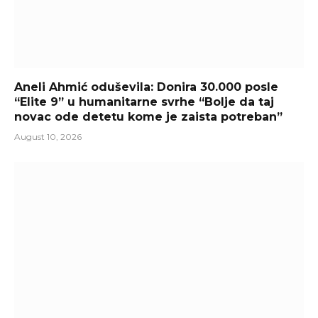
Aneli Ahmić oduševila: Donira 30.000 posle
“Elite 9” u humanitarne svrhe “Bolje da taj
novac ode detetu kome je zaista potreban”
August 10, 2026