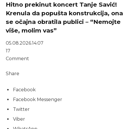
Hitno prekinut koncert Tanje Savić!
Krenula da popušta konstrukcija, ona
se očajna obratila publici – “Nemojte
više, molim vas”
05.08.2026.
14:07
17
Comment
Share
Facebook
Facebook Messenger
Twitter
Viber
WhatsApp