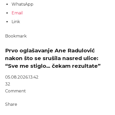
WhatsApp
Email
Link
Bookmark
Prvo oglašavanje Ane Radulović
nakon što se srušila nasred ulice:
“Sve me stiglo… čekam rezultate”
05.08.2026.
13:42
32
Comment
Share