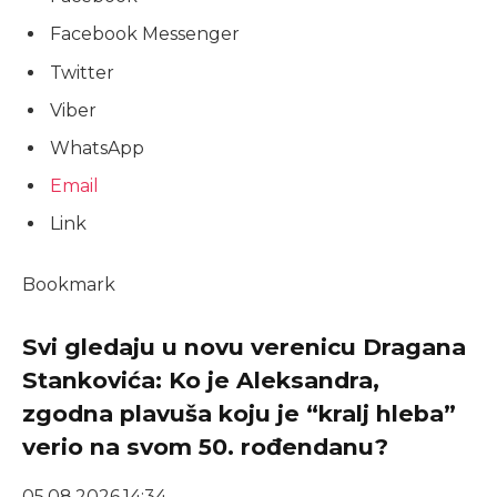
Facebook Messenger
Twitter
Viber
WhatsApp
Email
Link
Bookmark
Svi gledaju u novu verenicu Dragana
Stankovića: Ko je Aleksandra,
zgodna plavuša koju je “kralj hleba”
verio na svom 50. rođendanu?
05.08.2026.
14:34