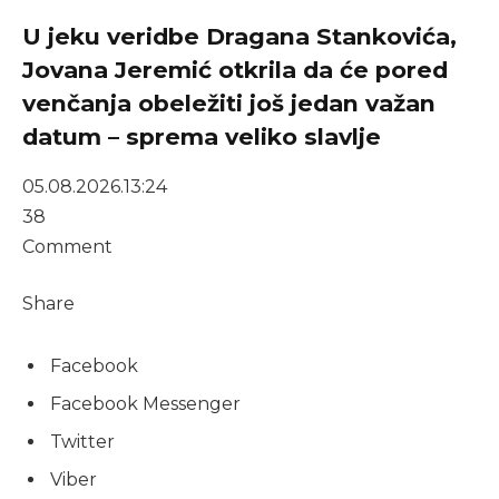
U jeku veridbe Dragana Stankovića,
Jovana Jeremić otkrila da će pored
venčanja obeležiti još jedan važan
datum – sprema veliko slavlje
05.08.2026.
13:24
38
Comment
Share
Facebook
Facebook Messenger
Twitter
Viber