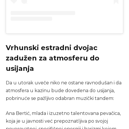
Vrhunski estradni dvojac
zadužen za atmosferu do
usijanja
Da u utorak uveče niko ne ostane ravnodušan i da
atmosfera u kazinu bude dovedena do usijanja,
pobrinuće se pažljivo odabran muzički tandem:
Ana Bertić, mlada i izuzetno talentovana pevačica,
koja je u javnosti već prepoznatljiva po svojoj
neverovatnoj, specifičnoj energiji i harizmi kojom