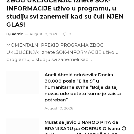
ZBOG UKLJUČENJA: Iznete ŠOK-
INFORMACIJE uživo u programu, u
studiju svi zanemeli kad su čuli NJEN
GLAS!
By
admin
August 10, 2026
0
MOMENTALNI PREKID PROGRAMA ZBOG
UKLJUČENJA: Iznete ŠOK-INFORMACIJE uživo u
programu, u studiju svi zanemeli kad…
Aneli Ahmić oduševila: Donira
30.000 posle “Elite 9” u
humanitarne svrhe “Bolje da taj
novac ode detetu kome je zaista
potreban”
August 10, 2026
Murat se javio u NAROD PITA da
BRANI SARU pa ODBRUSIO Ivanu 😑