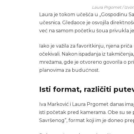
Laura Prgomet / Izvor
Laura je tokom učešća u „Gospodinu Sav
učesnica. Gledaoce je osvojila direktn
već na samom početku šoua privukla je 
Iako je važila za favoritkinju, njena pri
očekivali. Nakon ispadanja iz takmičenja
mrežama, gde je otvoreno govorila o pr
planovima za budućnost.
Isti format, različiti pute
Iva Marković i Laura Prgomet danas imaju
isti početak pred kamerama. Obe su se 
Savršenog”, format koji im je doneo prepoz