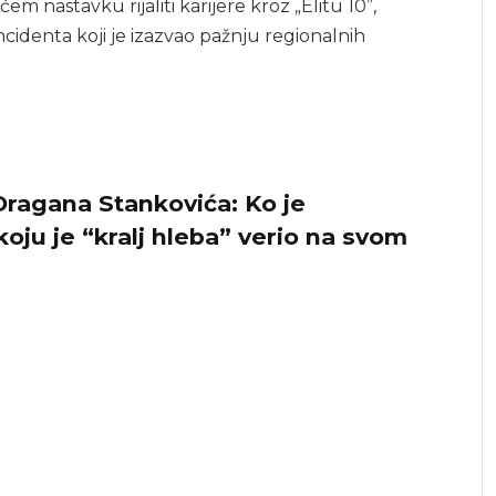
m nastavku rijaliti karijere kroz „Elitu 10”,
ncidenta koji je izazvao pažnju regionalnih
Dragana Stankovića: Ko je
oju je “kralj hleba” verio na svom