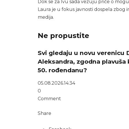
Dok se za Ivu sada vezuju priče o moguće
Laura je u fokus javnosti dospela zbog i
medija.
Ne propustite
Svi gledaju u novu verenicu 
Aleksandra, zgodna plavuša k
50. rođendanu?
05.08.2026.
14:34
0
Comment
Share