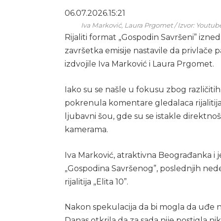
06.07.2026.
15:21
Iva Marković, Laura Prgomet / Izvor: Youtu
Rijaliti format „Gospodin Savršeni” izned
završetka emisije nastavile da privlače
izdvojile Iva Marković i Laura Prgomet.
Iako su se našle u fokusu zbog različiti
pokrenula komentare gledalaca rijalitija
ljubavni šou, gde su se istakle direktn
kamerama.
Iva Marković, atraktivna Beograđanka i 
„Gospodina Savršenog”, poslednjih ned
rijalitija „Elita 10”.
Nakon spekulacija da bi mogla da uđe na
Danas otkrila da za sada nije postigla ni