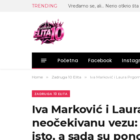
TRENDING
Početna
Facebook
Insta
Home
»
Zadruga 10 Elita
»
Iva Marković i Laura Prgom
ZADRUGA 10 ELITA
Iva Marković i Lau
neočekivanu vezu: 
isto, a sada su po