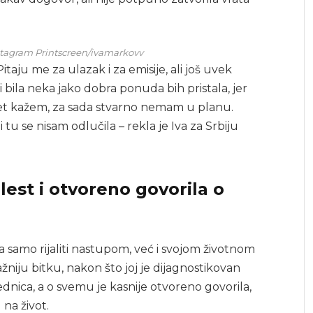
Instagram Printscreen/ivamarkovv
itaju me za ulazak i za emisije, ali još uvek
bila neka jako dobra ponuda bih pristala, jer
opet kažem, za sada stvarno nemam u planu.
ni tu se nisam odlučila – rekla je Iva za Srbiju
lest i otvoreno govorila o
la samo rijaliti nastupom, već i svojom životnom
žniju bitku, nakon što joj je dijagnostikovan
bednica, a o svemu je kasnije otvoreno govorila,
 na život.