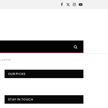
Facebook
X
Instagram
YouTube
(Twitter)
u pažnje
OUR PICKS
STAY IN TOUCH