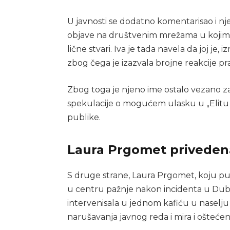
U javnosti se dodatno komentarisao i nje
objave na društvenim mrežama u kojima 
lične stvari. Iva je tada navela da joj je
zbog čega je izazvala brojne reakcije pra
Zbog toga je njeno ime ostalo vezano za r
spekulacije o mogućem ulasku u „Elitu
publike.
Laura Prgomet priveden
S druge strane, Laura Prgomet, koju pu
u centru pažnje nakon incidenta u Dubro
intervenisala u jednom kafiću u naselju
narušavanja javnog reda i mira i oštećen