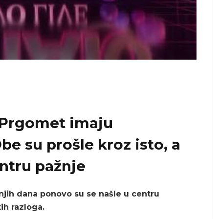
a Prgomet imaju
e su prošle kroz isto, a
ntru pažnje
njih dana ponovo su se našle u centru
tih razloga.