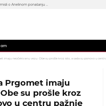
Vređamo se, ali… Nerio otkrio šta misli o Anelinom ponašanju prema njemu, pa uporedio Ahmiće i Durdžiće! (VIDEO)
gram
et imaju neočekivanu vezu: Obe su prošle kroz isto, a sada su ponovo u centr
ra Prgomet imaju
Obe su prošle kroz
novo u centru pažnje