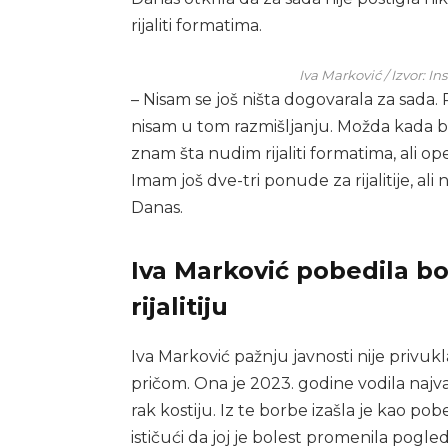
rijaliti formatima.
Iva Marković / Izvor: 
– Nisam se još ništa dogovarala za sada. P
nisam u tom razmišljanju. Možda kada bi 
znam šta nudim rijaliti formatima, ali 
Imam još dve-tri ponude za rijalitije, ali 
Danas.
Iva Marković pobedila bo
rijalitiju
Iva Marković pažnju javnosti nije privuk
pričom. Ona je 2023. godine vodila najva
rak kostiju. Iz te borbe izašla je kao po
ističući da joj je bolest promenila pogled