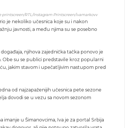
be printscreen/RTL/Instagram Printscreen/ivamarkovv
rio je nekoliko učesnica koje su i nakon
 pažnju javnosti, a među njima su se posebno
h događaja, njihova zajednička tačka ponovo je
. Obe su se publici predstavile kroz popularni
ošću, jakim stavom i upečatljivim nastupom pred
jedna od najzapaženijih učesnica pete sezone
elja dovodi se u vezu sa novom sezonom
 imanje u Šimanovcima, Iva je za portal Srbija
kakav dogovor, ali nije potpuno zatvorila vrata