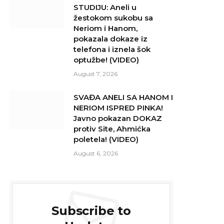
STUDIJU: Aneli u
žestokom sukobu sa
Neriom i Hanom,
pokazala dokaze iz
telefona i iznela šok
optužbe! (VIDEO)
August 7, 2026
SVAĐA ANELI SA HANOM I
NERIOM ISPRED PINKA!
Javno pokazan DOKAZ
protiv Site, Ahmićka
poletela! (VIDEO)
August 6, 2026
Subscribe to