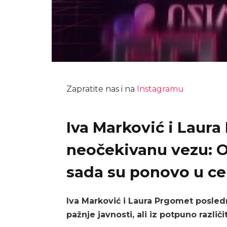
Zapratite nas i na
Instagramu
Iva Marković i Laur
neočekivanu vezu: Ob
sada su ponovo u ce
Iva Marković i Laura Prgomet posled
pažnje javnosti, ali iz potpuno različi