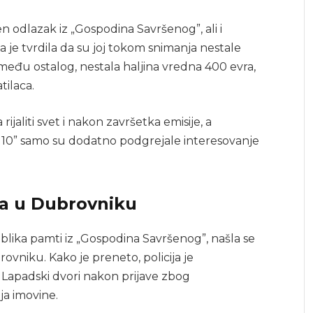
n odlazak iz „Gospodina Savršenog”, ali i
je tvrdila da su joj tokom snimanja nestale
, između ostalog, nestala haljina vredna 400 evra,
tilaca.
ijaliti svet i nakon završetka emisije, a
 10” samo su dodatno podgrejale interesovanje
a u Dubrovniku
blika pamti iz „Gospodina Savršenog”, našla se
vniku. Kako je preneto, policija je
 Lapadski dvori nakon prijave zbog
ja imovine.