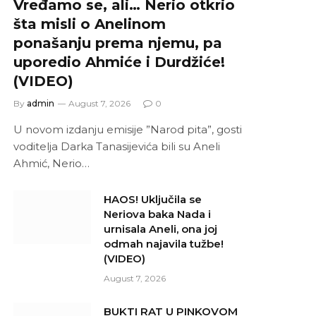
Vređamo se, ali… Nerio otkrio
šta misli o Anelinom
ponašanju prema njemu, pa
uporedio Ahmiće i Durdžiće!
(VIDEO)
By
admin
August 7, 2026
0
U novom izdanju emisije ”Narod pita”, gosti
voditelja Darka Tanasijevića bili su Aneli
Ahmić, Nerio…
HAOS! Uključila se
Neriova baka Nada i
urnisala Aneli, ona joj
odmah najavila tužbe!
(VIDEO)
August 7, 2026
BUKTI RAT U PINKOVOM