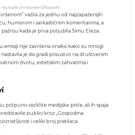
: Youtube printscreen/24satahr
ršenom” važila za jednu od najzapaženijih
ošću, humorom i sarkastičnim komentarima, a
pažnju kada je prva poljubila Šimu Eleza.
ča u emisiji nije završena onako kako su mnogi
, nastavila je da gradi prisustvo na društvenim
ivatnom životu, estetskim zahvatima i
vi
 potpuno različite medijske priče, ali ih spaja
predstavile publici kroz „Gospodina
natljivost i veliki broj pratilaca.